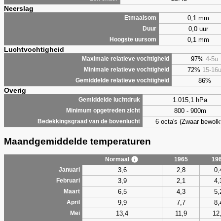
Neerslag
0,1 mm
Etmaalsom
0,0 uur
Duur
0,1 mm
Hoogste uursom
Luchtvochtigheid
97%
4-5u
Maximale relatieve vochtigheid
72%
15-16
Minimale relatieve vochtigheid
86%
Gemiddelde relatieve vochtigheid
Overig
1.015,1 hPa
Gemiddelde luchtdruk
800 - 900m
Minimum opgetreden zicht
6 octa's (Zwaar bewolk
Bedekkingsgraad van de bovenlucht
Maandgemiddelde temperaturen
Normaal
1965
19
3,6
2,8
0,
Januari
3,9
2,1
4,
Februari
6,5
4,3
5,
Maart
9,9
7,7
8,
April
13,4
11,9
12
Mei