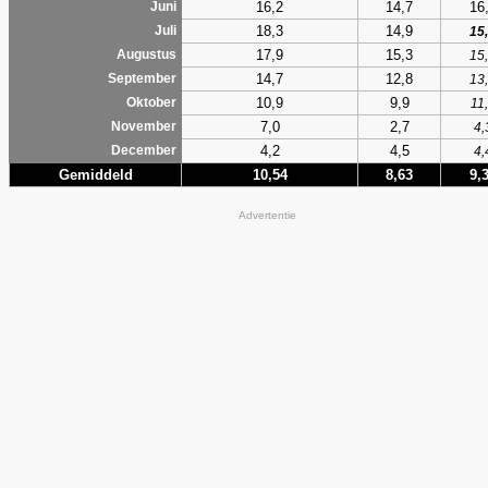
16,2
14,7
16
Juni
18,3
14,9
Juli
15
17,9
15,3
Augustus
15
14,7
12,8
September
13
10,9
9,9
Oktober
11
7,0
2,7
November
4,
4,2
4,5
December
4,
Gemiddeld
10,54
8,63
9,
Advertentie