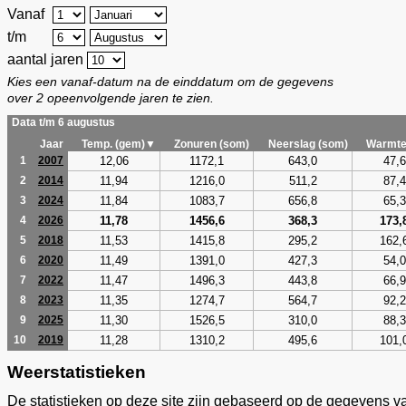
Vanaf
t/m
aantal jaren
Kies een vanaf-datum na de einddatum om de gegevens
over 2 opeenvolgende jaren te zien.
Data t/m 6 augustus
Jaar
Temp. (gem)▼
Zonuren (som)
Neerslag (som)
Warmte
12,06
1172,1
643,0
47,6
1
2007
11,94
1216,0
511,2
87,4
2
2014
11,84
1083,7
656,8
65,3
3
2024
11,78
1456,6
368,3
173,
4
2026
11,53
1415,8
295,2
162,
5
2018
11,49
1391,0
427,3
54,0
6
2020
11,47
1496,3
443,8
66,9
7
2022
11,35
1274,7
564,7
92,2
8
2023
11,30
1526,5
310,0
88,3
9
2025
11,28
1310,2
495,6
101,
10
2019
Weerstatistieken
De statistieken op deze site zijn gebaseerd op de gegevens v