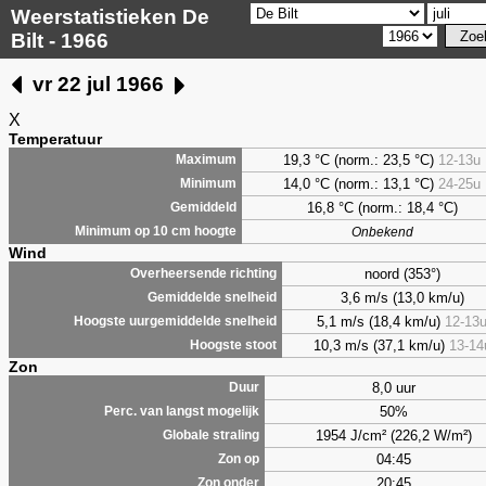
Weerstatistieken De
Bilt - 1966
vr 22 jul 1966
X
Temperatuur
19,3 °C (norm.: 23,5 °C)
12-13u
Maximum
14,0 °C (norm.: 13,1 °C)
24-25u
Minimum
16,8 °C (norm.: 18,4 °C)
Gemiddeld
Minimum op 10 cm hoogte
Onbekend
Wind
noord (353°)
Overheersende richting
3,6 m/s (13,0 km/u)
Gemiddelde snelheid
5,1 m/s (18,4 km/u)
12-13
Hoogste uurgemiddelde snelheid
10,3 m/s (37,1 km/u)
13-14
Hoogste stoot
Zon
8,0 uur
Duur
50%
Perc. van langst mogelijk
1954 J/cm² (226,2 W/m²)
Globale straling
04:45
Zon op
20:45
Zon onder