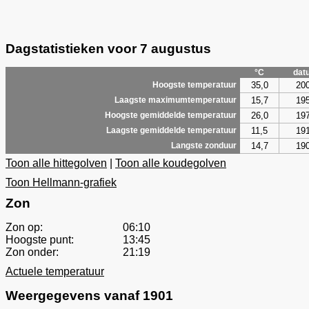
Dagstatistieken voor 7 augustus
°C
dat
35,0
20
Hoogste temperatuur
15,7
19
Laagste maximumtemperatuur
26,0
19
Hoogste gemiddelde temperatuur
11,5
19
Laagste gemiddelde temperatuur
14,7
19
Langste zonduur
Toon alle hittegolven
|
Toon alle koudegolven
Toon Hellmann-grafiek
Zon
Zon op:
06:10
Hoogste punt:
13:45
Zon onder:
21:19
Actuele temperatuur
Weergegevens vanaf 1901