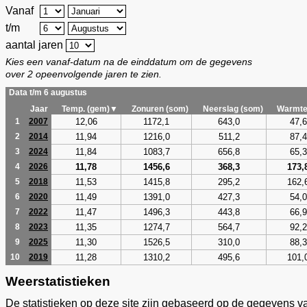
Vanaf
t/m
aantal jaren
Kies een vanaf-datum na de einddatum om de gegevens
over 2 opeenvolgende jaren te zien.
Data t/m 6 augustus
Jaar
Temp. (gem)▼
Zonuren (som)
Neerslag (som)
Warmte
12,06
1172,1
643,0
47,6
1
2007
11,94
1216,0
511,2
87,4
2
2014
11,84
1083,7
656,8
65,3
3
2024
11,78
1456,6
368,3
173,
4
2026
11,53
1415,8
295,2
162,
5
2018
11,49
1391,0
427,3
54,0
6
2020
11,47
1496,3
443,8
66,9
7
2022
11,35
1274,7
564,7
92,2
8
2023
11,30
1526,5
310,0
88,3
9
2025
11,28
1310,2
495,6
101,
10
2019
Weerstatistieken
De statistieken op deze site zijn gebaseerd op de gegevens v