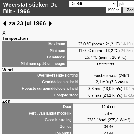
Weerstatistieken De
Bilt - 1966
za 23 jul 1966
X
Temperatuur
23,0 °C (norm.: 24,2 °C)
14-15u
Maximum
11,0 °C (norm.: 13,2 °C)
24-25u
Minimum
16,7 °C (norm.: 18,9 °C)
Gemiddeld
Minimum op 10 cm hoogte
Onbekend
Wind
westzuidwest (249°)
Overheersende richting
2,1 m/s (7,6 km/u)
Gemiddelde snelheid
3,6 m/s (13,0 km/u)
16-17
Hoogste uurgemiddelde snelheid
6,7 m/s (24,1 km/u)
17-18
Hoogste stoot
Zon
12,4 uur
Duur
78%
Perc. van langst mogelijk
2383 J/cm² (275,8 W/m²)
Globale straling
04:46
Zon op
20:44
Zon onder