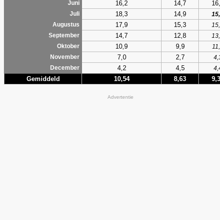
16,2
14,7
16
Juni
18,3
14,9
Juli
15
17,9
15,3
Augustus
15
14,7
12,8
September
13
10,9
9,9
Oktober
11
7,0
2,7
November
4,
4,2
4,5
December
4,
Gemiddeld
10,54
8,63
9,
Advertentie