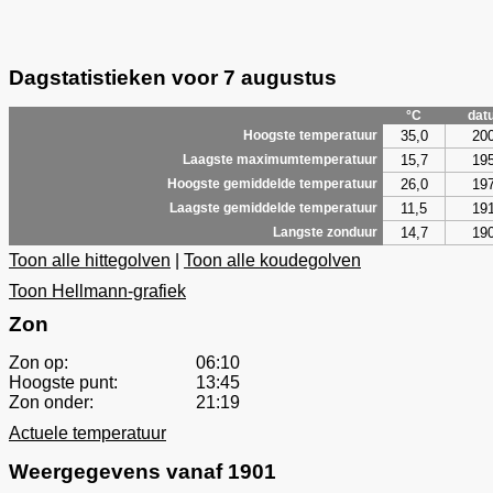
Dagstatistieken voor 7 augustus
°C
dat
35,0
20
Hoogste temperatuur
15,7
19
Laagste maximumtemperatuur
26,0
19
Hoogste gemiddelde temperatuur
11,5
19
Laagste gemiddelde temperatuur
14,7
19
Langste zonduur
Toon alle hittegolven
|
Toon alle koudegolven
Toon Hellmann-grafiek
Zon
Zon op:
06:10
Hoogste punt:
13:45
Zon onder:
21:19
Actuele temperatuur
Weergegevens vanaf 1901