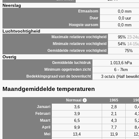
Neerslag
0,0 mm
Etmaalsom
0,0 uur
Duur
0,0 mm
Hoogste uursom
Luchtvochtigheid
95%
23-24
Maximale relatieve vochtigheid
54%
14-15
Minimale relatieve vochtigheid
75%
Gemiddelde relatieve vochtigheid
Overig
1.013,6 hPa
Gemiddelde luchtdruk
6 - 7km
Minimum opgetreden zicht
3 octa's (Half bewolkt
Bedekkingsgraad van de bovenlucht
Maandgemiddelde temperaturen
Normaal
1965
19
3,6
2,8
0,
Januari
3,9
2,1
4,
Februari
6,5
4,3
5,
Maart
9,9
7,7
8,
April
13,4
11,9
12
Mei