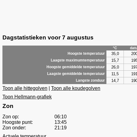
Dagstatistieken voor 7 augustus
°C
dat
35,0
20
Hoogste temperatuur
15,7
19
Laagste maximumtemperatuur
26,0
19
Hoogste gemiddelde temperatuur
11,5
19
Laagste gemiddelde temperatuur
14,7
19
Langste zonduur
Toon alle hittegolven
|
Toon alle koudegolven
Toon Hellmann-grafiek
Zon
Zon op:
06:10
Hoogste punt:
13:45
Zon onder:
21:19
Actuele temperatuur