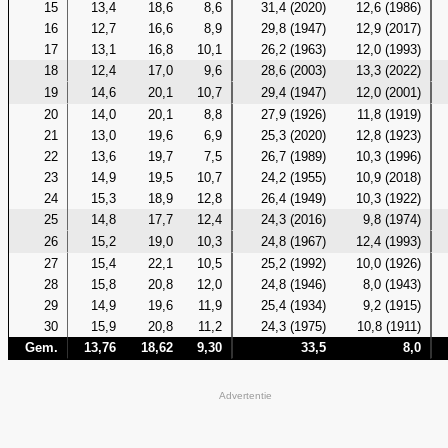
15
13,4
18,6
8,6
31,4 (2020)
12,6 (1986)
16
12,7
16,6
8,9
29,8 (1947)
12,9 (2017)
17
13,1
16,8
10,1
26,2 (1963)
12,0 (1993)
18
12,4
17,0
9,6
28,6 (2003)
13,3 (2022)
19
14,6
20,1
10,7
29,4 (1947)
12,0 (2001)
20
14,0
20,1
8,8
27,9 (1926)
11,8 (1919)
21
13,0
19,6
6,9
25,3 (2020)
12,8 (1923)
22
13,6
19,7
7,5
26,7 (1989)
10,3 (1996)
23
14,9
19,5
10,7
24,2 (1955)
10,9 (2018)
24
15,3
18,9
12,8
26,4 (1949)
10,3 (1922)
25
14,8
17,7
12,4
24,3 (2016)
9,8 (1974)
26
15,2
19,0
10,3
24,8 (1967)
12,4 (1993)
27
15,4
22,1
10,5
25,2 (1992)
10,0 (1926)
28
15,8
20,8
12,0
24,8 (1946)
8,0 (1943)
29
14,9
19,6
11,9
25,4 (1934)
9,2 (1915)
30
15,9
20,8
11,2
24,3 (1975)
10,8 (1911)
Gem.
13,76
18,62
9,30
33,5
8,0
Advertentie