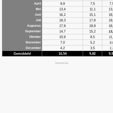
9,9
7,5
7,
April
13,4
11,1
13
Mei
16,2
15,1
18
Juni
18,3
17,8
19
Juli
17,9
19,9
18
Augustus
14,7
15,2
September
13
10,9
8,5
Oktober
11
7,0
5,2
November
6,
4,2
3,5
December
1,
Gemiddeld
10,54
9,82
9,
Advertentie