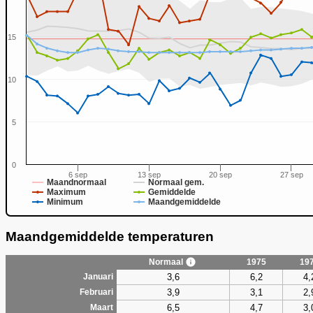
15
0
10
5
0
6 sep
13 sep
20 sep
27 sep
Maandnormaal
Normaal gem.
Maximum
Gemiddelde
Minimum
Maandgemiddelde
Maandgemiddelde temperaturen
Normaal
1975
19
3,6
6,2
4,
Januari
3,9
3,1
2,
Februari
6,5
4,7
3,
Maart