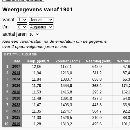
Weergegevens vanaf 1901
Vanaf
t/m
aantal jaren
Kies een vanaf-datum na de einddatum om de gegevens
over 2 opeenvolgende jaren te zien.
Data t/m 6 augustus
Jaar
Temp. (gem)▼
Zonuren (som)
Neerslag (som)
Warmte
12,06
1172,1
643,0
47,6
1
2007
11,94
1216,0
511,2
87,4
2
2014
11,84
1083,7
656,8
65,3
3
2024
11,78
1444,8
368,4
174,
4
2026
11,53
1415,8
295,2
162,
5
2018
11,49
1391,0
427,3
54,0
6
2020
11,47
1496,3
443,8
66,9
7
2022
11,35
1274,7
564,7
92,2
8
2023
11,30
1526,5
310,0
88,3
9
2025
11,28
1310,2
495,6
101,
10
2019