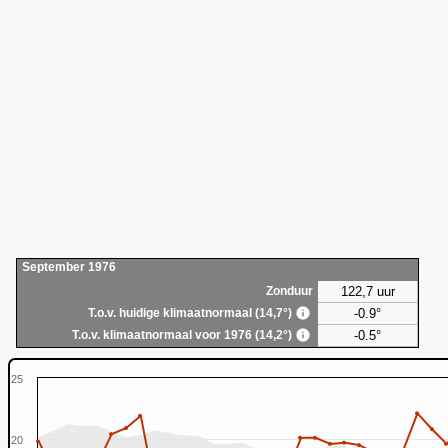
September 1976
122,7 uur
Zonduur
-0.9°
T.o.v. huidige klimaatnormaal (14,7°)
-0.5°
T.o.v. klimaatnormaal voor 1976 (14,2°)
25
20