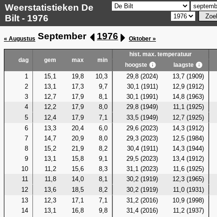
Weerstatistieken De
Bilt - 1976
September
1976
« Augustus
Oktober »
hist. max. temperatuur
dag
gem
max
min
hoogste
laagste
1
15,1
19,8
10,3
29,8 (2024)
13,7 (1909)
2
13,1
17,3
9,7
30,1 (1911)
12,9 (1912)
3
12,7
17,9
8,1
30,1 (1991)
14,8 (1963)
4
12,2
17,9
8,0
29,8 (1949)
11,1 (1925)
5
12,4
17,9
7,1
33,5 (1949)
12,7 (1925)
6
13,3
20,4
6,0
29,6 (2023)
14,3 (1912)
7
14,7
20,9
8,0
29,3 (2023)
12,5 (1984)
8
15,2
21,9
8,2
30,4 (1911)
14,3 (1944)
9
13,1
15,8
9,1
29,5 (2023)
13,4 (1912)
10
11,2
15,6
8,3
31,1 (2023)
11,6 (1925)
11
11,8
14,0
8,1
30,2 (1919)
12,3 (1965)
12
13,6
18,5
8,2
30,2 (1919)
11,0 (1931)
13
12,3
17,1
7,1
31,2 (2016)
10,9 (1998)
14
13,1
16,8
9,8
31,4 (2016)
11,2 (1937)