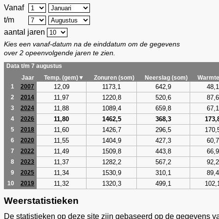
Vanaf
t/m
aantal jaren
Kies een vanaf-datum na de einddatum om de gegevens
over 2 opeenvolgende jaren te zien.
Data t/m 7 augustus
Jaar
Temp. (gem)▼
Zonuren (som)
Neerslag (som)
Warmte
12,09
1173,1
642,9
48,1
1
2007
11,97
1220,8
520,6
87,6
2
2014
11,88
1089,4
659,8
67,1
3
2024
11,80
1462,5
368,3
173,
4
2026
11,60
1426,7
296,5
170,
5
2018
11,55
1404,9
427,3
60,7
6
2020
11,49
1509,8
443,8
66,9
7
2022
11,37
1282,2
567,2
92,2
8
2023
11,34
1530,9
310,1
89,4
9
2025
11,32
1320,3
499,1
102,
10
2019
Weerstatistieken
De statistieken op deze site zijn gebaseerd op de gegevens v