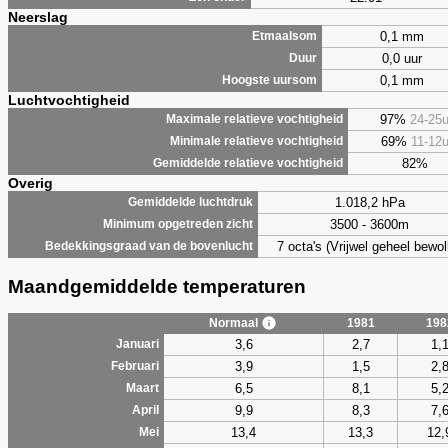
Neerslag
0,1 mm
Etmaalsom
0,0 uur
Duur
0,1 mm
Hoogste uursom
Luchtvochtigheid
97%
24-25
Maximale relatieve vochtigheid
69%
11-12
Minimale relatieve vochtigheid
82%
Gemiddelde relatieve vochtigheid
Overig
1.018,2 hPa
Gemiddelde luchtdruk
3500 - 3600m
Minimum opgetreden zicht
7 octa's (Vrijwel geheel bewol
Bedekkingsgraad van de bovenlucht
Maandgemiddelde temperaturen
Normaal
1981
198
3,6
2,7
1,
Januari
3,9
1,5
2,
Februari
6,5
8,1
5,
Maart
9,9
8,3
7,
April
13,4
13,3
12,
Mei