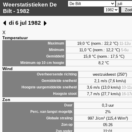
Weerstatistieken De
Bilt - 1982
di 6 jul 1982
X
Temperatuur
19,0 °C (norm.: 22,2 °C)
11-12u
Maximum
11,0 °C (norm.: 12,2 °C)
5-6u
Minimum
15,8 °C (norm.: 17,5 °C)
Gemiddeld
8,2
°C
Minimum op 10 cm hoogte
Wind
westzuidwest (250°)
Overheersende richting
2,1 m/s (7,6 km/u)
Gemiddelde snelheid
3,6 m/s (13,0 km/u)
10-11
Hoogste uurgemiddelde snelheid
7,7 m/s (27,7 km/u)
16-17
Hoogste stoot
Zon
0,3 uur
Duur
2%
Perc. van langst mogelijk
997 J/cm² (115,4 W/m²)
Globale straling
05:26
Zon op
22:01
Zon onder