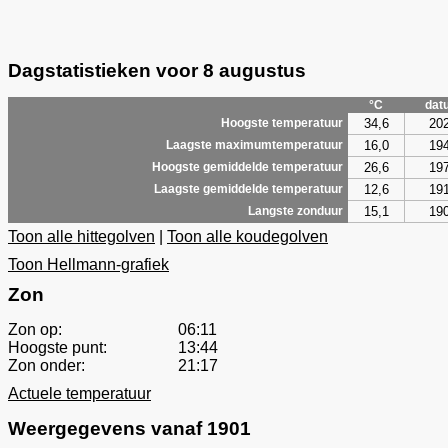
Dagstatistieken voor 8 augustus
°C
dat
34,6
20
Hoogste temperatuur
16,0
19
Laagste maximumtemperatuur
26,6
19
Hoogste gemiddelde temperatuur
12,6
19
Laagste gemiddelde temperatuur
15,1
19
Langste zonduur
Toon alle hittegolven
|
Toon alle koudegolven
Toon Hellmann-grafiek
Zon
Zon op:
06:11
Hoogste punt:
13:44
Zon onder:
21:17
Actuele temperatuur
Weergegevens vanaf 1901