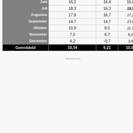
16,2
14,4
16,
Juni
18,3
16,3
Juli
18,
17,9
16,7
Augustus
17,
14,7
14,7
September
15,
10,9
8,5
Oktober
11,
7,0
6,7
November
8,2
4,2
-0,7
December
3,4
Gemiddeld
10,54
9,21
10,
Advertentie