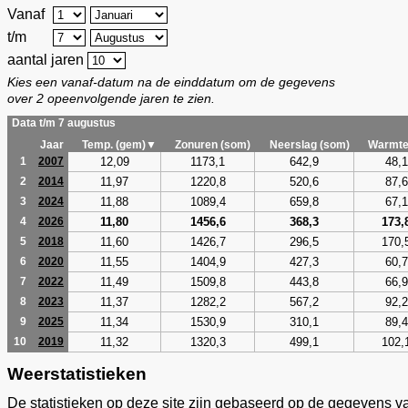
Vanaf
t/m
aantal jaren
Kies een vanaf-datum na de einddatum om de gegevens
over 2 opeenvolgende jaren te zien.
Data t/m 7 augustus
Jaar
Temp. (gem)▼
Zonuren (som)
Neerslag (som)
Warmte
12,09
1173,1
642,9
48,1
1
2007
11,97
1220,8
520,6
87,6
2
2014
11,88
1089,4
659,8
67,1
3
2024
11,80
1456,6
368,3
173,
4
2026
11,60
1426,7
296,5
170,
5
2018
11,55
1404,9
427,3
60,7
6
2020
11,49
1509,8
443,8
66,9
7
2022
11,37
1282,2
567,2
92,2
8
2023
11,34
1530,9
310,1
89,4
9
2025
11,32
1320,3
499,1
102,
10
2019
Weerstatistieken
De statistieken op deze site zijn gebaseerd op de gegevens v