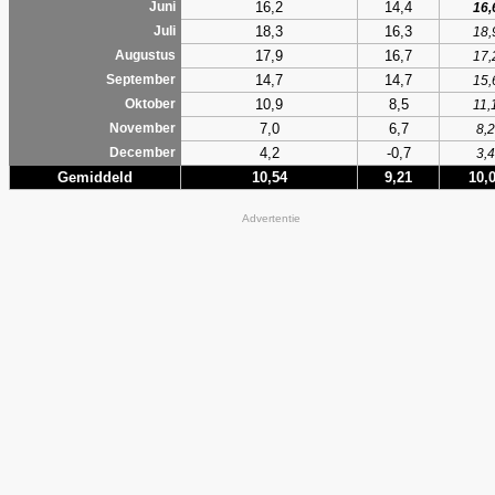
16,2
14,4
Juni
16,
18,3
16,3
Juli
18,
17,9
16,7
Augustus
17,
14,7
14,7
September
15,
10,9
8,5
Oktober
11,
7,0
6,7
November
8,2
4,2
-0,7
December
3,4
Gemiddeld
10,54
9,21
10,
Advertentie