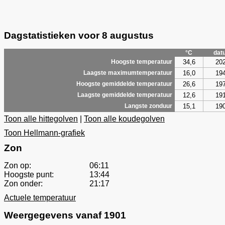
Dagstatistieken voor 8 augustus
°C
dat
34,6
20
Hoogste temperatuur
16,0
19
Laagste maximumtemperatuur
26,6
19
Hoogste gemiddelde temperatuur
12,6
19
Laagste gemiddelde temperatuur
15,1
19
Langste zonduur
Toon alle hittegolven
|
Toon alle koudegolven
Toon Hellmann-grafiek
Zon
Zon op:
06:11
Hoogste punt:
13:44
Zon onder:
21:17
Actuele temperatuur
Weergegevens vanaf 1901