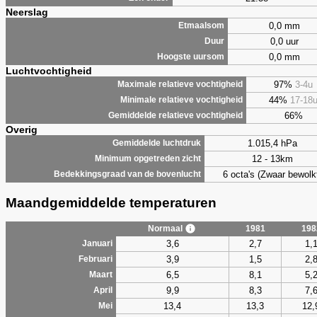
Neerslag
0,0 mm
Etmaalsom
0,0 uur
Duur
0,0 mm
Hoogste uursom
Luchtvochtigheid
97%
3-4u
Maximale relatieve vochtigheid
44%
17-18
Minimale relatieve vochtigheid
66%
Gemiddelde relatieve vochtigheid
Overig
1.015,4 hPa
Gemiddelde luchtdruk
12 - 13km
Minimum opgetreden zicht
6 octa's (Zwaar bewolk
Bedekkingsgraad van de bovenlucht
Maandgemiddelde temperaturen
Normaal
1981
198
3,6
2,7
1,
Januari
3,9
1,5
2,
Februari
6,5
8,1
5,
Maart
9,9
8,3
7,
April
13,4
13,3
12,
Mei