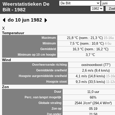
Weerstatistieken De
Bilt - 1982
do 10 jun 1982
X
Temperatuur
21,8 °C (norm.: 21,3 °C)
15-16u
Maximum
7,5
°C (norm.: 10,8 °C)
4-5u
Minimum
16,3 °C (norm.: 16,2 °C)
Gemiddeld
3,7
°C
Minimum op 10 cm hoogte
Wind
oostnoordoost (77°)
Overheersende richting
2,6 m/s (9,4 km/u)
Gemiddelde snelheid
4,1 m/s (14,8 km/u)
15-16
Hoogste uurgemiddelde snelheid
9,3 m/s (33,5 km/u)
11-12
Hoogste stoot
Zon
11,0 uur
Duur
66%
Perc. van langst mogelijk
2544 J/cm² (294,4 W/m²)
Globale straling
05:19
Zon op
21:58
Zon onder