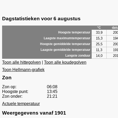
Dagstatistieken voor 6 augustus
°C
dat
33,9
20
Hoogste temperatuur
15,3
19
Laagste maximumtemperatuur
25,5
20
Hoogste gemiddelde temperatuur
11,3
19
Laagste gemiddelde temperatuur
14,0
20
Langste zonduur
Toon alle hittegolven
|
Toon alle koudegolven
Toon Hellmann-grafiek
Zon
Zon op:
06:08
Hoogste punt:
13:45
Zon onder:
21:21
Actuele temperatuur
Weergegevens vanaf 1901