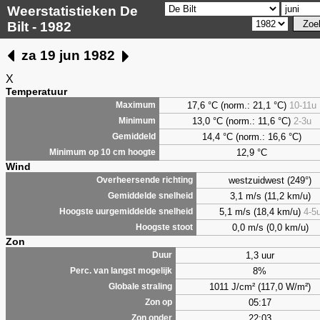
Weerstatistieken De
Bilt - 1982
za 19 jun 1982
X
Temperatuur
17,6 °C (norm.: 21,1 °C)
10-11u
Maximum
13,0 °C (norm.: 11,6 °C)
2-3u
Minimum
14,4 °C (norm.: 16,6 °C)
Gemiddeld
12,9 °C
Minimum op 10 cm hoogte
Wind
westzuidwest (249°)
Overheersende richting
3,1 m/s (11,2 km/u)
Gemiddelde snelheid
5,1 m/s (18,4 km/u)
4-5
Hoogste uurgemiddelde snelheid
0,0 m/s (0,0 km/u)
Hoogste stoot
Zon
1,3 uur
Duur
8%
Perc. van langst mogelijk
1011 J/cm² (117,0 W/m²)
Globale straling
05:17
Zon op
22:03
Zon onder