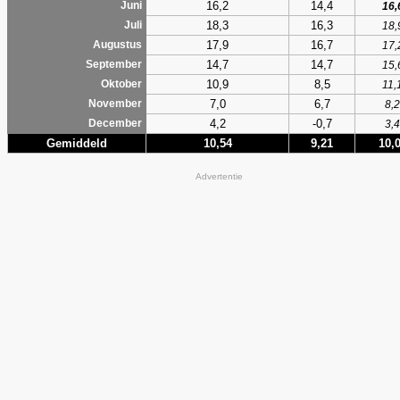
16,2
14,4
Juni
16,
18,3
16,3
Juli
18,
17,9
16,7
Augustus
17,
14,7
14,7
September
15,
10,9
8,5
Oktober
11,
7,0
6,7
November
8,2
4,2
-0,7
December
3,4
Gemiddeld
10,54
9,21
10,
Advertentie