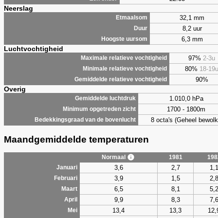
Neerslag
32,1 mm
Etmaalsom
8,2 uur
Duur
6,3 mm
Hoogste uursom
Luchtvochtigheid
97%
2-3u
Maximale relatieve vochtigheid
80%
18-19
Minimale relatieve vochtigheid
90%
Gemiddelde relatieve vochtigheid
Overig
1.010,0 hPa
Gemiddelde luchtdruk
1700 - 1800m
Minimum opgetreden zicht
8 octa's (Geheel bewolk
Bedekkingsgraad van de bovenlucht
Maandgemiddelde temperaturen
Normaal
1981
198
3,6
2,7
1,
Januari
3,9
1,5
2,
Februari
6,5
8,1
5,
Maart
9,9
8,3
7,
April
13,4
13,3
12,
Mei