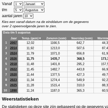
Vanaf
t/m
aantal jaren
Kies een vanaf-datum na de einddatum om de gegevens
over 2 opeenvolgende jaren te zien.
Data t/m 5 augustus
Jaar
Temp. (gem)▼
Zonuren (som)
Neerslag (som)
Warmte
12,02
1166,5
642,7
44,3
1
2007
11,92
1213,0
507,6
87,4
2
2014
11,79
1071,0
656,8
61,9
3
2024
11,75
1435,7
368,5
173,
4
2026
11,48
1401,8
295,2
157,
5
2018
11,45
1482,7
443,8
66,9
6
2022
11,44
1377,5
427,3
49,7
7
2020
11,34
1274,4
549,9
92,2
8
2023
11,28
1515,4
310,0
88,3
9
2025
11,24
1187,0
365,3
60,5
10
1990
Weerstatistieken
De statistieken op deze site zijn gebaseerd op de gegevens v