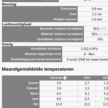
Neerslag
3,8 mm
Etmaalsom
1,2 uur
Duur
1,6 mm
Hoogste uursom
Luchtvochtigheid
91%
4-5u
Maximale relatieve vochtigheid
55%
12-13
Minimale relatieve vochtigheid
74%
Gemiddelde relatieve vochtigheid
Overig
1.012,4 hPa
Gemiddelde luchtdruk
8 - 9km
Minimum opgetreden zicht
5 octa's (Half tot zwaar bewol
Bedekkingsgraad van de bovenlucht
Maandgemiddelde temperaturen
Normaal
1981
198
3,6
2,7
1,
Januari
3,9
1,5
2,
Februari
6,5
8,1
5,
Maart
9,9
8,3
7,
April
13,4
13,3
12,
Mei