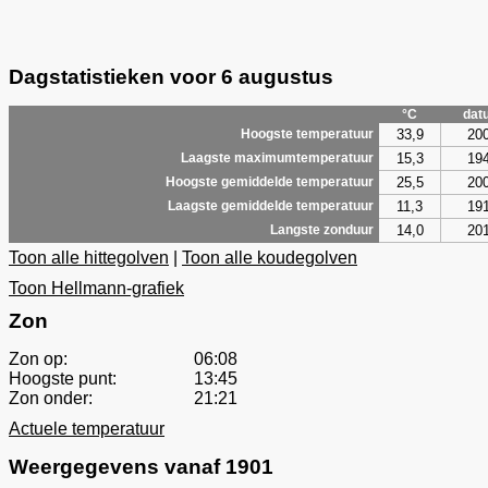
Dagstatistieken voor 6 augustus
°C
dat
33,9
20
Hoogste temperatuur
15,3
19
Laagste maximumtemperatuur
25,5
20
Hoogste gemiddelde temperatuur
11,3
19
Laagste gemiddelde temperatuur
14,0
20
Langste zonduur
Toon alle hittegolven
|
Toon alle koudegolven
Toon Hellmann-grafiek
Zon
Zon op:
06:08
Hoogste punt:
13:45
Zon onder:
21:21
Actuele temperatuur
Weergegevens vanaf 1901