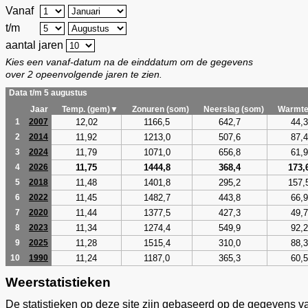
Vanaf
t/m
aantal jaren
Kies een vanaf-datum na de einddatum om de gegevens
over 2 opeenvolgende jaren te zien.
Data t/m 5 augustus
Jaar
Temp. (gem)▼
Zonuren (som)
Neerslag (som)
Warmte
12,02
1166,5
642,7
44,3
1
2007
11,92
1213,0
507,6
87,4
2
2014
11,79
1071,0
656,8
61,9
3
2024
11,75
1444,8
368,4
173,
4
2026
11,48
1401,8
295,2
157,
5
2018
11,45
1482,7
443,8
66,9
6
2022
11,44
1377,5
427,3
49,7
7
2020
11,34
1274,4
549,9
92,2
8
2023
11,28
1515,4
310,0
88,3
9
2025
11,24
1187,0
365,3
60,5
10
1990
Weerstatistieken
De statistieken op deze site zijn gebaseerd op de gegevens v