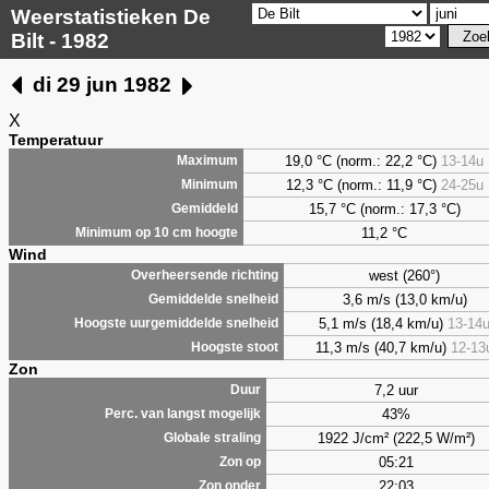
Weerstatistieken De
Bilt - 1982
di 29 jun 1982
X
Temperatuur
19,0 °C (norm.: 22,2 °C)
13-14u
Maximum
12,3 °C (norm.: 11,9 °C)
24-25u
Minimum
15,7 °C (norm.: 17,3 °C)
Gemiddeld
11,2 °C
Minimum op 10 cm hoogte
Wind
west (260°)
Overheersende richting
3,6 m/s (13,0 km/u)
Gemiddelde snelheid
5,1 m/s (18,4 km/u)
13-14
Hoogste uurgemiddelde snelheid
11,3 m/s (40,7 km/u)
12-13
Hoogste stoot
Zon
7,2 uur
Duur
43%
Perc. van langst mogelijk
1922 J/cm² (222,5 W/m²)
Globale straling
05:21
Zon op
22:03
Zon onder