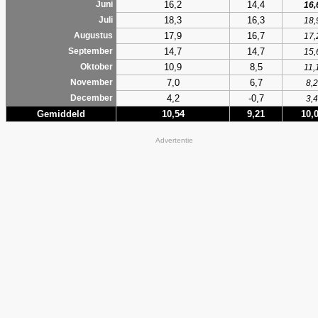
16,2
14,4
Juni
16,
18,3
16,3
Juli
18,
17,9
16,7
Augustus
17,
14,7
14,7
September
15,
10,9
8,5
Oktober
11,
7,0
6,7
November
8,2
4,2
-0,7
December
3,4
Gemiddeld
10,54
9,21
10,
Advertentie