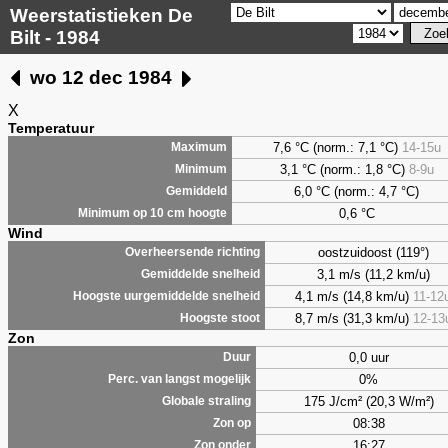
Weerstatistieken De
Bilt - 1984
wo 12 dec 1984
X
Temperatuur
7,6 °C (norm.: 7,1 °C)
14-15u
Maximum
3,1 °C (norm.: 1,8 °C)
8-9u
Minimum
6,0 °C (norm.: 4,7 °C)
Gemiddeld
0,6 °C
Minimum op 10 cm hoogte
Wind
oostzuidoost (119°)
Overheersende richting
3,1 m/s (11,2 km/u)
Gemiddelde snelheid
4,1 m/s (14,8 km/u)
11-12
Hoogste uurgemiddelde snelheid
8,7 m/s (31,3 km/u)
12-13
Hoogste stoot
Zon
0,0 uur
Duur
0%
Perc. van langst mogelijk
175 J/cm² (20,3 W/m²)
Globale straling
08:38
Zon op
16:27
Zon onder