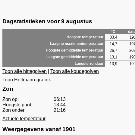
Dagstatistieken voor 9 augustus
°C
dat
33,4
19
Hoogste temperatuur
14,7
19
Laagste maximumtemperatuur
26,7
20
Hoogste gemiddelde temperatuur
13,1
19
Laagste gemiddelde temperatuur
13,9
19
Langste zonduur
Toon alle hittegolven
|
Toon alle koudegolven
Toon Hellmann-grafiek
Zon
Zon op:
06:13
Hoogste punt:
13:44
Zon onder:
21:16
Actuele temperatuur
Weergegevens vanaf 1901