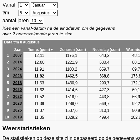
Vanaf
t/m
aantal jaren
Kies een vanaf-datum na de einddatum om de gegevens
over 2 opeenvolgende jaren te zien.
Data t/m 8 augustus
Jaar
Temp. (gem)▼
Zonuren (som)
Neerslag (som)
Warmte
12,11
1176,1
643,2
48,1
1
2007
12,00
1221,9
530,4
88,1
2
2014
11,91
1100,2
659,7
69,7
3
2024
11,82
1462,5
368,8
173,
4
2026
11,63
1430,9
299,7
172,
5
2018
11,62
1414,6
427,3
69,1
6
2020
11,52
1518,9
443,8
66,9
7
2022
11,39
1288,0
569,7
92,2
8
2023
11,37
1537,6
310,1
90,9
9
2025
11,35
1329,2
499,4
102,
10
2019
Weerstatistieken
De statistieken op deze site zijn gebaseerd op de gegevens v