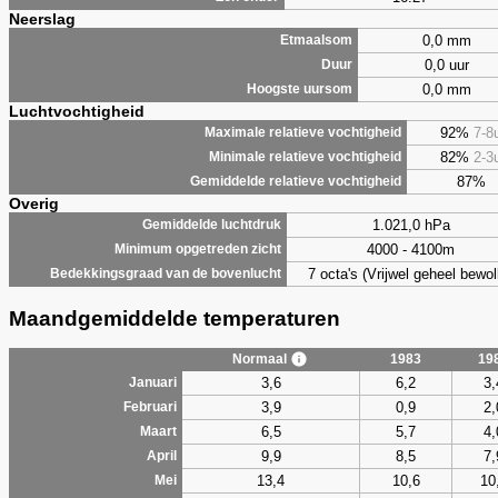
Neerslag
0,0 mm
Etmaalsom
0,0 uur
Duur
0,0 mm
Hoogste uursom
Luchtvochtigheid
92%
7-8
Maximale relatieve vochtigheid
82%
2-3
Minimale relatieve vochtigheid
87%
Gemiddelde relatieve vochtigheid
Overig
1.021,0 hPa
Gemiddelde luchtdruk
4000 - 4100m
Minimum opgetreden zicht
7 octa's (Vrijwel geheel bewol
Bedekkingsgraad van de bovenlucht
Maandgemiddelde temperaturen
Normaal
1983
19
3,6
6,2
3,
Januari
3,9
0,9
2,
Februari
6,5
5,7
4,
Maart
9,9
8,5
7,
April
13,4
10,6
10
Mei