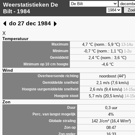
Weerstatistieken De
Bilt - 1984
do 27 dec 1984
X
Temperatuur
4,7
°C (norm.: 5,9 °C)
13-14u
Maximum
-0,7 °C (norm.: 1,1 °C)
1-2u
Minimum
2,4
°C (norm.: 3,6 °C)
Gemiddeld
-4,6 °C
Minimum op 10 cm hoogte
Wind
noordoost (44°)
Overheersende richting
2,1 m/s (7,6 km/u)
Gemiddelde snelheid
2,6 m/s (9,4 km/u)
14-15u
Hoogste uurgemiddelde snelheid
5,7 m/s (20,5 km/u)
14-15
Hoogste stoot
Zon
0,3 uur
Duur
4%
Perc. van langst mogelijk
142 J/cm² (16,4 W/m²)
Globale straling
08:47
Zon op
16:33
Zon onder