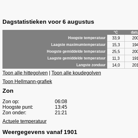
Dagstatistieken voor 6 augustus
°C
dat
33,9
20
Hoogste temperatuur
15,3
19
Laagste maximumtemperatuur
25,5
20
Hoogste gemiddelde temperatuur
11,3
19
Laagste gemiddelde temperatuur
14,0
20
Langste zonduur
Toon alle hittegolven
|
Toon alle koudegolven
Toon Hellmann-grafiek
Zon
Zon op:
06:08
Hoogste punt:
13:45
Zon onder:
21:21
Actuele temperatuur
Weergegevens vanaf 1901