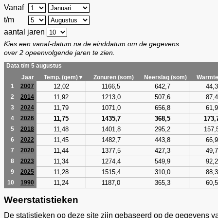
Vanaf
t/m
aantal jaren
Kies een vanaf-datum na de einddatum om de gegevens
over 2 opeenvolgende jaren te zien.
Data t/m 5 augustus
Jaar
Temp. (gem)▼
Zonuren (som)
Neerslag (som)
Warmte
12,02
1166,5
642,7
44,3
1
2007
11,92
1213,0
507,6
87,4
2
2014
11,79
1071,0
656,8
61,9
3
2024
11,75
1435,7
368,5
173,
4
2026
11,48
1401,8
295,2
157,
5
2018
11,45
1482,7
443,8
66,9
6
2022
11,44
1377,5
427,3
49,7
7
2020
11,34
1274,4
549,9
92,2
8
2023
11,28
1515,4
310,0
88,3
9
2025
11,24
1187,0
365,3
60,5
10
1990
Weerstatistieken
De statistieken op deze site zijn gebaseerd op de gegevens v