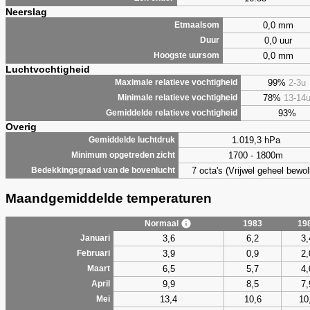
Neerslag
0,0 mm
Etmaalsom
0,0 uur
Duur
0,0 mm
Hoogste uursom
Luchtvochtigheid
99%
2-3u
Maximale relatieve vochtigheid
78%
13-14
Minimale relatieve vochtigheid
93%
Gemiddelde relatieve vochtigheid
Overig
1.019,3 hPa
Gemiddelde luchtdruk
1700 - 1800m
Minimum opgetreden zicht
7 octa's (Vrijwel geheel bewol
Bedekkingsgraad van de bovenlucht
Maandgemiddelde temperaturen
Normaal
1983
19
3,6
6,2
3,
Januari
3,9
0,9
2,
Februari
6,5
5,7
4,
Maart
9,9
8,5
7,
April
13,4
10,6
10
Mei