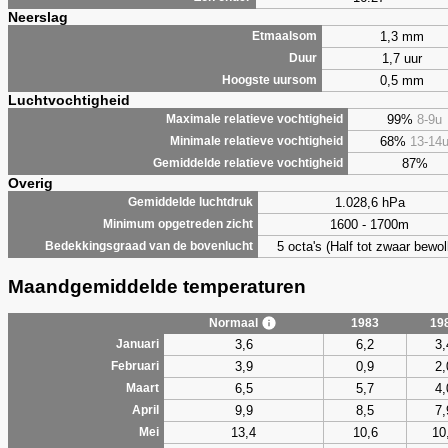
Neerslag
1,3 mm
Etmaalsom
1,7 uur
Duur
0,5 mm
Hoogste uursom
Luchtvochtigheid
99%
8-9u
Maximale relatieve vochtigheid
68%
13-14
Minimale relatieve vochtigheid
87%
Gemiddelde relatieve vochtigheid
Overig
1.028,6 hPa
Gemiddelde luchtdruk
1600 - 1700m
Minimum opgetreden zicht
5 octa's (Half tot zwaar bewol
Bedekkingsgraad van de bovenlucht
Maandgemiddelde temperaturen
Normaal
1983
19
3,6
6,2
3,
Januari
3,9
0,9
2,
Februari
6,5
5,7
4,
Maart
9,9
8,5
7,
April
13,4
10,6
10
Mei