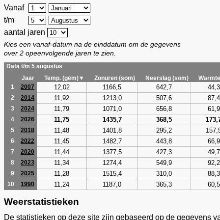
Vanaf
t/m
aantal jaren
Kies een vanaf-datum na de einddatum om de gegevens
over 2 opeenvolgende jaren te zien.
Data t/m 5 augustus
Jaar
Temp. (gem)▼
Zonuren (som)
Neerslag (som)
Warmte
12,02
1166,5
642,7
44,3
1
2007
11,92
1213,0
507,6
87,4
2
2014
11,79
1071,0
656,8
61,9
3
2024
11,75
1435,7
368,5
173,
4
2026
11,48
1401,8
295,2
157,
5
2018
11,45
1482,7
443,8
66,9
6
2022
11,44
1377,5
427,3
49,7
7
2020
11,34
1274,4
549,9
92,2
8
2023
11,28
1515,4
310,0
88,3
9
2025
11,24
1187,0
365,3
60,5
10
1990
Weerstatistieken
De statistieken op deze site zijn gebaseerd op de gegevens v