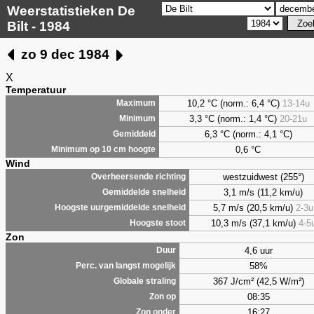
Weerstatistieken De
Bilt - 1984
zo 9 dec 1984
X
Temperatuur
10,2 °C (norm.: 6,4 °C)
13-14u
Maximum
3,3
°C (norm.: 1,4 °C)
20-21u
Minimum
6,3
°C (norm.: 4,1 °C)
Gemiddeld
0,6
°C
Minimum op 10 cm hoogte
Wind
westzuidwest (255°)
Overheersende richting
3,1 m/s (11,2 km/u)
Gemiddelde snelheid
5,7 m/s (20,5 km/u)
2-3u
Hoogste uurgemiddelde snelheid
10,3 m/s (37,1 km/u)
4-5
Hoogste stoot
Zon
4,6 uur
Duur
58%
Perc. van langst mogelijk
367 J/cm² (42,5 W/m²)
Globale straling
08:35
Zon op
16:27
Zon onder