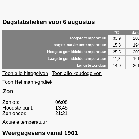
Dagstatistieken voor 6 augustus
°C
dat
33,9
20
Hoogste temperatuur
15,3
19
Laagste maximumtemperatuur
25,5
20
Hoogste gemiddelde temperatuur
11,3
19
Laagste gemiddelde temperatuur
14,0
20
Langste zonduur
Toon alle hittegolven
|
Toon alle koudegolven
Toon Hellmann-grafiek
Zon
Zon op:
06:08
Hoogste punt:
13:45
Zon onder:
21:21
Actuele temperatuur
Weergegevens vanaf 1901