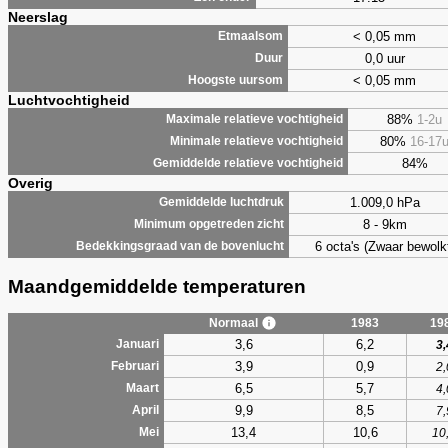
Neerslag
< 0,05 mm
Etmaalsom
0,0 uur
Duur
< 0,05 mm
Hoogste uursom
Luchtvochtigheid
88%
1-2u
Maximale relatieve vochtigheid
80%
16-17
Minimale relatieve vochtigheid
84%
Gemiddelde relatieve vochtigheid
Overig
1.009,0 hPa
Gemiddelde luchtdruk
8 - 9km
Minimum opgetreden zicht
6 octa's (Zwaar bewolk
Bedekkingsgraad van de bovenlucht
Maandgemiddelde temperaturen
Normaal
1983
19
3,6
6,2
Januari
3,
3,9
0,9
Februari
2,
6,5
5,7
Maart
4,
9,9
8,5
April
7,
13,4
10,6
Mei
10