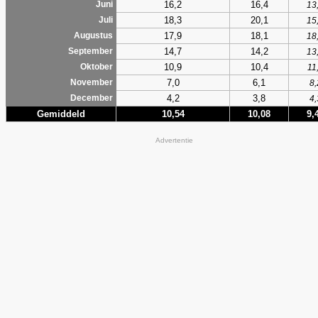
16,2
16,4
Juni
13
18,3
20,1
Juli
15
17,9
18,1
Augustus
18
14,7
14,2
September
13
10,9
10,4
Oktober
11
7,0
6,1
November
8,
4,2
3,8
December
4,
Gemiddeld
10,54
10,08
9,
Advertentie