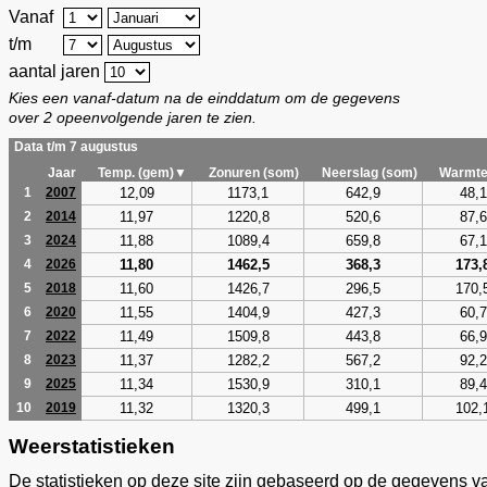
Vanaf
t/m
aantal jaren
Kies een vanaf-datum na de einddatum om de gegevens
over 2 opeenvolgende jaren te zien.
Data t/m 7 augustus
Jaar
Temp. (gem)▼
Zonuren (som)
Neerslag (som)
Warmte
12,09
1173,1
642,9
48,1
1
2007
11,97
1220,8
520,6
87,6
2
2014
11,88
1089,4
659,8
67,1
3
2024
11,80
1462,5
368,3
173,
4
2026
11,60
1426,7
296,5
170,
5
2018
11,55
1404,9
427,3
60,7
6
2020
11,49
1509,8
443,8
66,9
7
2022
11,37
1282,2
567,2
92,2
8
2023
11,34
1530,9
310,1
89,4
9
2025
11,32
1320,3
499,1
102,
10
2019
Weerstatistieken
De statistieken op deze site zijn gebaseerd op de gegevens v