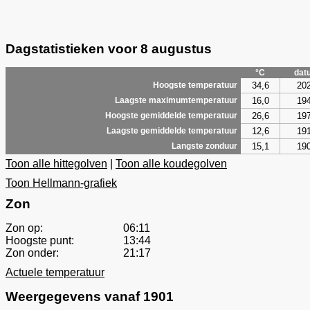
Dagstatistieken voor 8 augustus
°C
dat
34,6
20
Hoogste temperatuur
16,0
19
Laagste maximumtemperatuur
26,6
19
Hoogste gemiddelde temperatuur
12,6
19
Laagste gemiddelde temperatuur
15,1
19
Langste zonduur
Toon alle hittegolven
|
Toon alle koudegolven
Toon Hellmann-grafiek
Zon
Zon op:
06:11
Hoogste punt:
13:44
Zon onder:
21:17
Actuele temperatuur
Weergegevens vanaf 1901