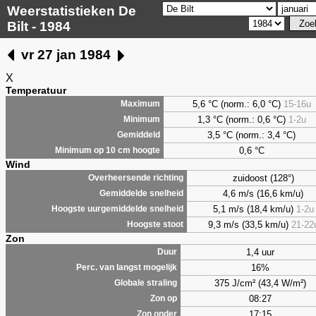
Weerstatistieken De
Bilt - 1984
vr 27 jan 1984
X
Temperatuur
5,6 °C (norm.: 6,0 °C)
15-16u
Maximum
1,3 °C (norm.: 0,6 °C)
1-2u
Minimum
3,5 °C (norm.: 3,4 °C)
Gemiddeld
0,6 °C
Minimum op 10 cm hoogte
Wind
zuidoost (128°)
Overheersende richting
4,6 m/s (16,6 km/u)
Gemiddelde snelheid
5,1 m/s (18,4 km/u)
1-2u
Hoogste uurgemiddelde snelheid
9,3 m/s (33,5 km/u)
21-22
Hoogste stoot
Zon
1,4 uur
Duur
16%
Perc. van langst mogelijk
375 J/cm² (43,4 W/m²)
Globale straling
08:27
Zon op
17:15
Zon onder