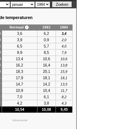
e temperaturen
Normaal
1983
1984
3,6
6,2
i
3,4
3,9
0,9
i
2,0
6,5
5,7
t
4,0
9,9
8,5
l
7,9
13,4
10,6
i
10,6
16,2
16,4
i
13,8
18,3
20,1
i
15,9
17,9
18,1
s
18,1
14,7
14,2
r
13,5
10,9
10,4
r
11,7
7,0
6,1
r
8,2
4,2
3,8
r
4,3
10,54
10,08
9,45
Advertentie