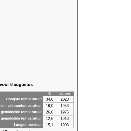
 voor 8 augustus
°C
datum
34,6
2020
Hoogste temperatuur
16,0
1943
te maximumtemperatuur
26,6
1975
 gemiddelde temperatuur
12,6
1913
 gemiddelde temperatuur
15,1
1903
Langste zonduur