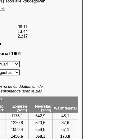
n
|
Toon alle koudegolven
iek
06:11
13:44
21:17
r
anaf 1901
um na de einddatum om de
envolgende jaren te zien.
s
p.
Zonuren
Neerslag
Warmtegetal
)▼
(som)
(som)
1173,1
642,9
48,1
1220,8
520,6
87,6
1089,4
659,8
67,1
1456,6
368,3
173,8