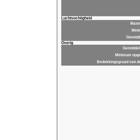
Luchtvochtigheid
Maxim
Mini
Gemidde
Overig
Gemiddel
Minimum opge
Bedekkingsgraad van d