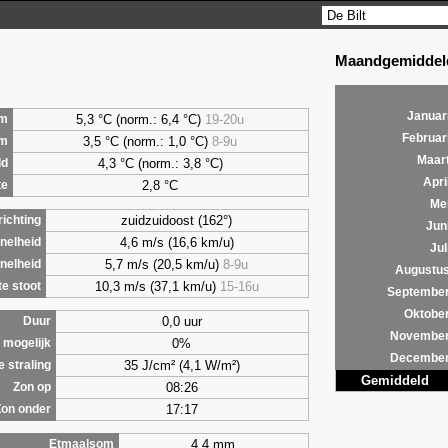
Maandgemiddeld
Januar
5,3 °C (norm.: 6,4 °C)
19-20u
m
Februar
3,5 °C (norm.: 1,0 °C)
8-9u
um
Maar
4,3 °C (norm.: 3,8 °C)
ld
Apri
2,8 °C
te
Me
zuidzuidoost (162°)
ichting
Jun
4,6 m/s (16,6 km/u)
nelheid
Jul
5,7 m/s (20,5 km/u)
8-9u
nelheid
Augustu
10,3 m/s (37,1 km/u)
15-16u
e stoot
Septembe
Oktobe
0,0 uur
Duur
Novembe
0%
 mogelijk
Decembe
35 J/cm² (4,1 W/m²)
e straling
Gemiddeld
08:26
Zon op
17:17
Zon onder
4,4 mm
Etmaalsom