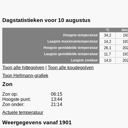
Dagstatistieken voor 10 augustus
°C
dat
34,2
19
Hoogste temperatuur
14,2
19
Laagste maximumtemperatuur
26,1
20
Hoogste gemiddelde temperatuur
11,7
19
Laagste gemiddelde temperatuur
14,0
20
Langste zonduur
Toon alle hittegolven
|
Toon alle koudegolven
Toon Hellmann-grafiek
Zon
Zon op:
06:15
Hoogste punt:
13:44
Zon onder:
21:14
Actuele temperatuur
Weergegevens vanaf 1901