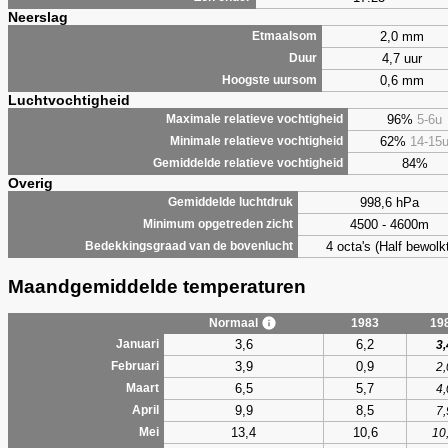
Neerslag
2,0 mm
Etmaalsom
4,7 uur
Duur
0,6 mm
Hoogste uursom
Luchtvochtigheid
96%
5-6u
Maximale relatieve vochtigheid
62%
14-15
Minimale relatieve vochtigheid
84%
Gemiddelde relatieve vochtigheid
Overig
998,6 hPa
Gemiddelde luchtdruk
4500 - 4600m
Minimum opgetreden zicht
4 octa's (Half bewolkt
Bedekkingsgraad van de bovenlucht
Maandgemiddelde temperaturen
Normaal
1983
19
3,6
6,2
Januari
3,
3,9
0,9
Februari
2,
6,5
5,7
Maart
4,
9,9
8,5
April
7,
13,4
10,6
Mei
10