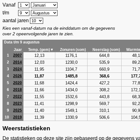
Vanaf
t/m
aantal jaren
Kies een vanaf-datum na de einddatum om de gegevens
over 2 opeenvolgende jaren te zien.
Data t/m 9 augustus
Jaar
Temp. (gem)▼
Zonuren (som)
Neerslag (som)
Warmte
12,13
1176,1
644,8
48,1
1
2007
12,03
1230,0
535,9
89,2
2
2014
11,95
1104,7
660,9
71,7
3
2024
11,87
1485,8
368,6
177,
4
2026
11,68
1424,4
427,2
77,8
5
2020
11,66
1434,0
308,2
172,
6
2018
11,55
1532,6
443,8
68,3
7
2022
11,41
1298,9
569,7
92,2
8
2023
11,40
1549,1
310,1
90,9
9
2025
11,39
1330,9
506,6
104,
10
2019
Weerstatistieken
De statistieken op deze site zijn gebaseerd op de gegevens v