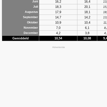
16,2
16,4
Juni
13
18,3
20,1
Juli
15
17,9
18,1
Augustus
18
14,7
14,2
September
13
10,9
10,4
Oktober
11
7,0
6,1
November
8,
4,2
3,8
December
4,
Gemiddeld
10,54
10,08
9,
Advertentie