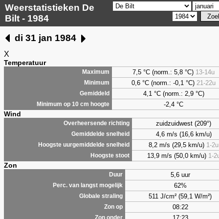
Weerstatistieken De
Bilt - 1984
di 31 jan 1984
X
Temperatuur
7,5
°C (norm.: 5,8 °C)
13-14u
Maximum
0,6
°C (norm.: -0,1 °C)
21-22u
Minimum
4,1
°C (norm.: 2,9 °C)
Gemiddeld
-2,4 °C
Minimum op 10 cm hoogte
Wind
zuidzuidwest (209°)
Overheersende richting
4,6 m/s (16,6 km/u)
Gemiddelde snelheid
8,2 m/s (29,5 km/u)
1-2u
Hoogste uurgemiddelde snelheid
13,9 m/s (50,0 km/u)
1-2
Hoogste stoot
Zon
5,6 uur
Duur
62%
Perc. van langst mogelijk
511 J/cm² (59,1 W/m²)
Globale straling
08:22
Zon op
17:23
Zon onder