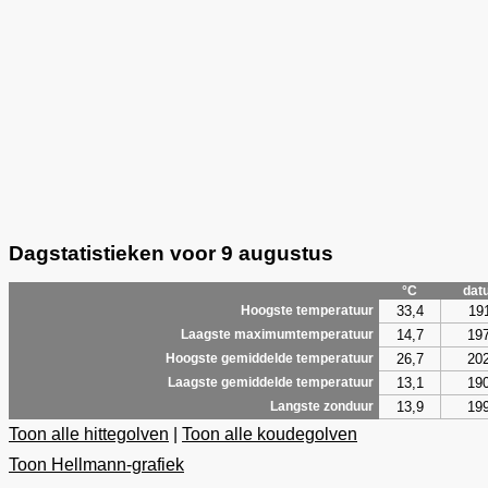
Dagstatistieken voor 9 augustus
°C
dat
33,4
19
Hoogste temperatuur
14,7
19
Laagste maximumtemperatuur
26,7
20
Hoogste gemiddelde temperatuur
13,1
19
Laagste gemiddelde temperatuur
13,9
19
Langste zonduur
Toon alle hittegolven
|
Toon alle koudegolven
Toon Hellmann-grafiek