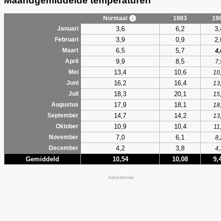
Maandgemiddelde temperaturen
Normaal
1983
19
3,6
6,2
3,
Januari
3,9
0,9
2,
Februari
6,5
5,7
Maart
4,
9,9
8,5
April
7,
13,4
10,6
Mei
10
16,2
16,4
Juni
13
18,3
20,1
Juli
15
17,9
18,1
Augustus
18
14,7
14,2
September
13
10,9
10,4
Oktober
11
7,0
6,1
November
8,
4,2
3,8
December
4,
Gemiddeld
10,54
10,08
9,
Advertentie