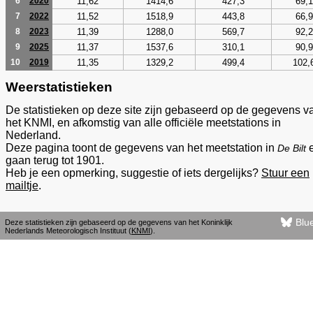
11,62
1414,6
427,3
69,1
6
2020
11,52
1518,9
443,8
66,9
7
2022
11,39
1288,0
569,7
92,2
8
2023
11,37
1537,6
310,1
90,9
9
2025
11,35
1329,2
499,4
102,
10
2019
Weerstatistieken
De statistieken op deze site zijn gebaseerd op de gegevens v
het KNMI, en afkomstig van alle officiële meetstations in
Nederland.
Deze pagina toont de gegevens van het meetstation in
De Bilt
gaan terug tot 1901.
Heb je een opmerking, suggestie of iets dergelijks?
Stuur een
mailtje
.
Blu
Deze statistieken zijn gebaseerd op de gegevens van het Koninklijk
Nederlands Meteorologisch Instituut (
KNMI
).