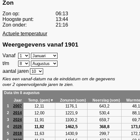
Zon
Zon op:
06:13
Hoogste punt:
13:44
Zon onder:
21:16
Actuele temperatuur
Weergegevens vanaf 1901
Vanaf
t/m
aantal jaren
Kies een vanaf-datum na de einddatum om de gegevens
over 2 opeenvolgende jaren te zien.
Data t/m 8 augustus
Jaar
Temp. (gem)▼
Zonuren (som)
Neerslag (som)
Warmte
12,11
1176,1
643,2
48,1
1
2007
12,00
1221,9
530,4
88,1
2
2014
11,91
1100,2
659,7
69,7
3
2024
11,82
1462,5
368,8
173,
4
2026
11,63
1430,9
299,7
172,
5
2018