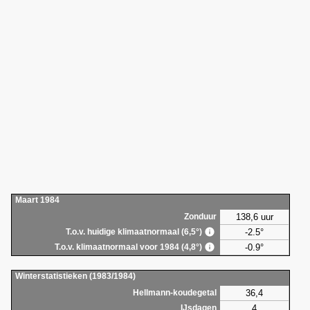
Maart 1984
138,6 uur
Zonduur
-2.5°
T.o.v. huidige klimaatnormaal (6,5°)
-0.9°
T.o.v. klimaatnormaal voor 1984 (4,8°)
Winterstatistieken (1983/1984)
36,4
Hellmann-koudegetal
4
IJsdagen