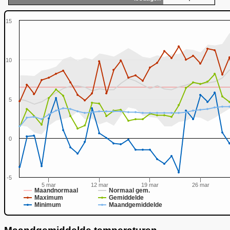
15
10
5
0
0
-5
5 mar
12 mar
19 mar
26 mar
Maandnormaal
Normaal gem.
Maximum
Gemiddelde
Minimum
Maandgemiddelde