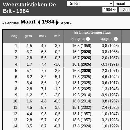
Weerstatistieken De
Bilt - 1984
Maart
1984
« Februari
April »
hist. max. temperatuur
dag
gem
max
min
hoogste
laagste
1
1,5
4,7
-3,7
16,5 (1959)
-0,8 (1946)
2
3,7
6,8
0,2
16,2
(2026)
-0,8 (1965)
3
2,8
5,6
0,3
16,7
(2026)
-2,0 (1987)
4
1,7
7,4
-3,6
16,1
(2026)
-3,3 (1971)
5
5,1
7,7
2,5
16,8
(2026)
-2,3 (1971)
6
6,2
8,2
5,1
17,8 (2025)
-4,6 (1942)
7
5,4
8,6
1,0
18,1 (2025)
-0,6 (1917)
8
2,8
7,1
-1,2
19,6 (2025)
-1,3 (1946)
9
1,2
5,5
-2,0
19,5 (2014)
-0,9 (1937)
10
1,6
4,8
-0,5
18,0 (2014)
0,8 (1932)
11
4,5
5,7
3,8
15,1 (2002)
-2,4 (1928)
12
4,4
9,8
0,6
18,1 (1957)
-1,0 (1947)
13
2,8
5,7
0,0
18,6 (1957)
0,2 (1928)
14
3,5
8,7
-0,7
17,8 (2024)
1,0 (1929)