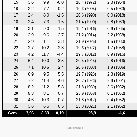
15
3,6
9,9
-0,8
18,4 (1972)
2,3 (1954)
16
2,2
7,7
-0,2
19,3 (2005)
0,5 (1969)
17
2,4
8,0
-1,5
20,6 (1990)
0,0 (2018)
18
2,4
7,3
-1,5
21,4 (1990)
0,8 (1969)
19
3,1
9,0
-1,5
18,1 (1916)
0,9 (1985)
20
2,9
9,6
-2,7
21,2 (2014)
2,2 (1958)
21
2,9
11,1
-3,3
21,9 (2025)
1,5 (1980)
22
2,7
10,2
-2,3
19,6 (2022)
1,7 (1958)
23
4,2
11,7
-4,4
19,7 (2012)
0,9 (1916)
24
6,4
10,0
3,5
20,5 (1945)
2,8 (1916)
25
7,1
10,5
2,4
20,5 (1903)
1,9 (1906)
26
6,9
9,5
5,5
19,7 (1923)
2,3 (1919)
27
7,2
11,4
4,6
20,7 (1923)
2,8 (1901)
28
8,2
11,2
5,8
21,8 (1989)
3,6 (1952)
29
5,3
8,1
0,7
23,9 (1968)
0,1 (1952)
30
4,6
10,3
-0,7
21,8 (2017)
0,4 (1952)
31
3,6
6,5
0,5
23,8 (2021)
2,1 (1952)
Gem.
3,96
8,33
0,19
23,9
-4,6
Advertentie