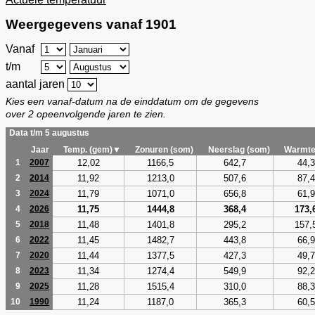
Weergegevens vanaf 1901
Vanaf
t/m
aantal jaren
Kies een vanaf-datum na de einddatum om de gegevens
over 2 opeenvolgende jaren te zien.
Data t/m 5 augustus
Jaar
Temp. (gem)▼
Zonuren (som)
Neerslag (som)
Warmte
12,02
1166,5
642,7
44,3
1
2007
11,92
1213,0
507,6
87,4
2
2014
11,79
1071,0
656,8
61,9
3
2024
11,75
1444,8
368,4
173,
4
2026
11,48
1401,8
295,2
157,
5
2018
11,45
1482,7
443,8
66,9
6
2022
11,44
1377,5
427,3
49,7
7
2020
11,34
1274,4
549,9
92,2
8
2023
11,28
1515,4
310,0
88,3
9
2025
11,24
1187,0
365,3
60,5
10
1990