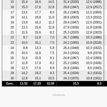
15
15,4
16,6
14,5
31,4 (2020)
12,6 (1986)
16
15,3
17,6
12,8
29,8 (1947)
12,9 (2017)
17
13,5
17,7
8,5
26,2 (1963)
12,0 (1993)
18
14,1
18,8
11,0
28,6 (2003)
13,3 (2022)
19
13,8
16,2
11,3
29,4 (1947)
12,0 (2001)
20
13,3
15,6
11,8
27,9 (1926)
11,8 (1919)
21
11,5
15,6
8,2
25,3 (2020)
12,8 (1923)
22
9,7
12,8
7,0
26,7 (1989)
10,3 (1996)
23
10,0
15,1
7,5
24,2 (1955)
10,9 (2018)
24
8,8
13,3
5,8
26,4 (1949)
10,3 (1922)
25
10,0
11,6
7,5
24,3 (2016)
9,8 (1974)
26
11,6
15,9
8,1
24,8 (1967)
12,4 (1993)
27
11,8
17,0
8,2
25,2 (1992)
10,0 (1926)
28
12,3
17,6
8,9
24,8 (1946)
8,0 (1943)
29
14,2
19,2
9,3
25,4 (1934)
9,2 (1915)
30
12,8
15,1
10,5
24,3 (1975)
10,8 (1911)
Gem.
13,52
17,29
10,09
33,5
8,0
Advertentie