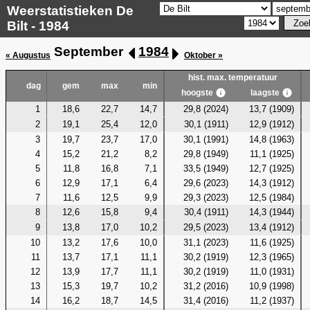
Weerstatistieken De
Bilt - 1984
September
1984
« Augustus
Oktober »
hist. max. temperatuur
dag
gem
max
min
hoogste
laagste
1
18,6
22,7
14,7
29,8 (2024)
13,7 (1909)
2
19,1
25,4
12,0
30,1 (1911)
12,9 (1912)
3
19,7
23,7
17,0
30,1 (1991)
14,8 (1963)
4
15,2
21,2
8,2
29,8 (1949)
11,1 (1925)
5
11,8
16,8
7,1
33,5 (1949)
12,7 (1925)
6
12,9
17,1
6,4
29,6 (2023)
14,3 (1912)
7
11,6
12,5
9,9
29,3 (2023)
12,5 (1984)
8
12,6
15,8
9,4
30,4 (1911)
14,3 (1944)
9
13,8
17,0
10,2
29,5 (2023)
13,4 (1912)
10
13,2
17,6
10,0
31,1 (2023)
11,6 (1925)
11
13,7
17,1
11,1
30,2 (1919)
12,3 (1965)
12
13,9
17,7
11,1
30,2 (1919)
11,0 (1931)
13
15,3
19,7
10,2
31,2 (2016)
10,9 (1998)
14
16,2
18,7
14,5
31,4 (2016)
11,2 (1937)