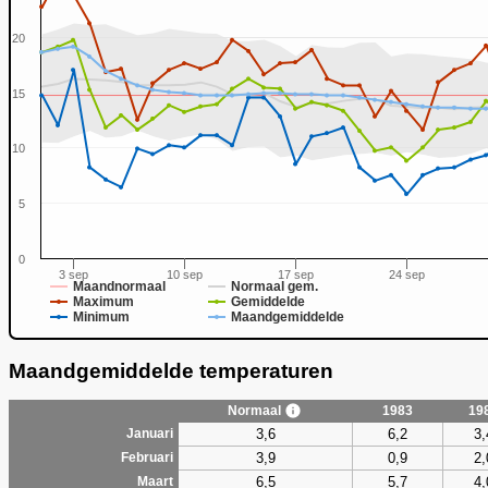
20
15
0
10
5
0
3 sep
10 sep
17 sep
24 sep
Maandnormaal
Normaal gem.
Maximum
Gemiddelde
Minimum
Maandgemiddelde
Maandgemiddelde temperaturen
Normaal
1983
19
3,6
6,2
3,
Januari
3,9
0,9
2,
Februari
6,5
5,7
4,
Maart