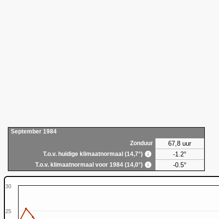
September 1984
67,8 uur
Zonduur
-1.2°
T.o.v. huidige klimaatnormaal (14,7°)
-0.5°
T.o.v. klimaatnormaal voor 1984 (14,0°)
30
25