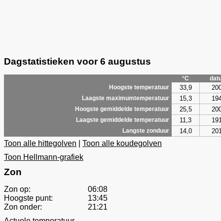
Dagstatistieken voor 6 augustus
°C
dat
33,9
20
Hoogste temperatuur
15,3
19
Laagste maximumtemperatuur
25,5
20
Hoogste gemiddelde temperatuur
11,3
19
Laagste gemiddelde temperatuur
14,0
20
Langste zonduur
Toon alle hittegolven
|
Toon alle koudegolven
Toon Hellmann-grafiek
Zon
Zon op:
06:08
Hoogste punt:
13:45
Zon onder:
21:21
Actuele temperatuur