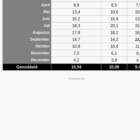
9,9
8,5
7,
April
13,4
10,6
10
Mei
16,2
16,4
13
Juni
18,3
20,1
15
Juli
17,9
18,1
18
Augustus
14,7
14,2
September
13
10,9
10,4
Oktober
11
7,0
6,1
November
8,
4,2
3,8
December
4,
Gemiddeld
10,54
10,08
9,
Advertentie