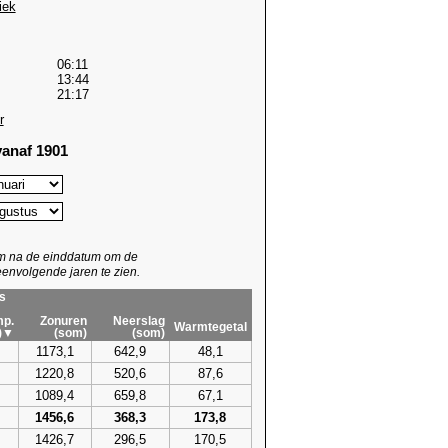
iek
06:11
13:44
21:17
r
anaf 1901
um na de einddatum om de
envolgende jaren te zien.
s
p.
Zonuren
Neerslag
Warmtegetal
)▼
(som)
(som)
1173,1
642,9
48,1
1220,8
520,6
87,6
1089,4
659,8
67,1
1456,6
368,3
173,8
1426,7
296,5
170,5