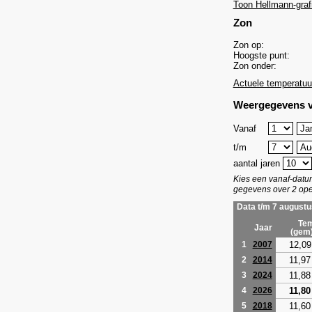
Toon Hellmann-graf
Zon
Zon op:
Hoogste punt:
Zon onder:
Actuele temperatuu
Weergegevens v
Vanaf
t/m
aantal jaren
Kies een vanaf-dat
gegevens over 2 ope
Data t/m 7 augustu
Tem
Jaar
(gem
12,09
1
2007
11,97
2
2014
11,88
3
2024
11,80
4
2026
11,60
5
2018