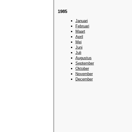
1985
Januari
Februari
Maart
April
Mei
Juni
Juli
Augustus
September
Oktober
November
December