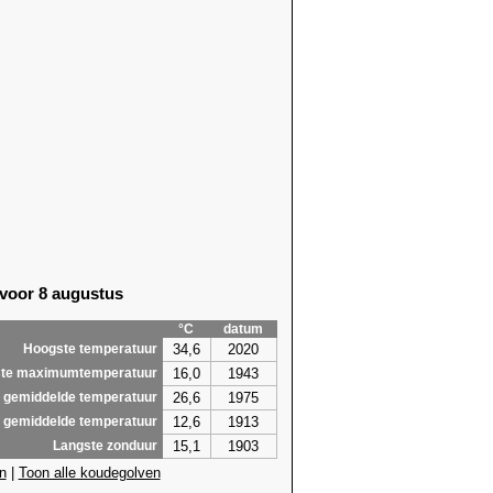
 voor 8 augustus
°C
datum
34,6
2020
Hoogste temperatuur
16,0
1943
te maximumtemperatuur
26,6
1975
 gemiddelde temperatuur
12,6
1913
 gemiddelde temperatuur
15,1
1903
Langste zonduur
n
|
Toon alle koudegolven