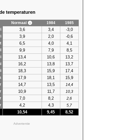
e temperaturen
Normaal
1984
1985
3,6
3,4
-3,0
i
3,9
2,0
-0,6
i
6,5
4,0
4,1
t
9,9
7,9
8,5
l
13,4
10,6
13,2
i
16,2
13,8
13,7
i
18,3
15,9
17,4
i
17,9
18,1
15,9
s
14,7
13,5
r
14,4
10,9
11,7
r
10,3
7,0
8,2
r
2,6
4,2
4,3
r
5,7
10,54
9,45
8,52
Advertentie