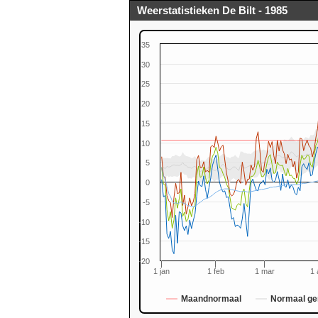
Weerstatistieken De Bilt - 1985
35
30
25
20
15
10
0
5
0
-5
-10
-15
-20
1 jan
1 feb
1 mar
1 
Maandnormaal
Normaal ge