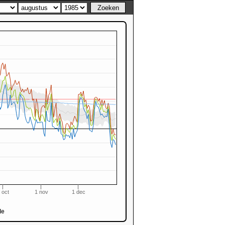
 oct
1 nov
1 dec
de