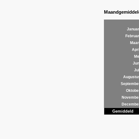
Maandgemiddeld
Januar
Februar
Maar
Apri
Me
Jun
Jul
Augustu
Septembe
Oktobe
Novembe
Decembe
Gemiddeld