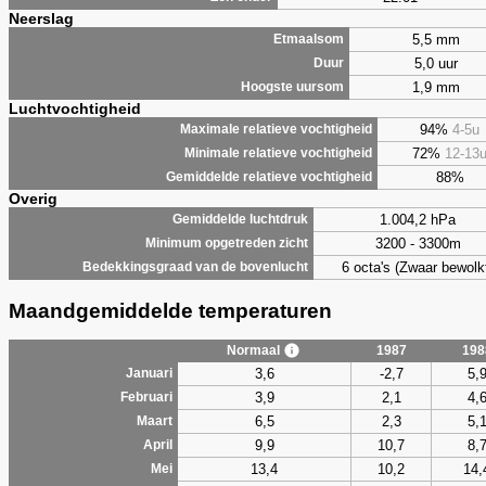
Neerslag
5,5 mm
Etmaalsom
5,0 uur
Duur
1,9 mm
Hoogste uursom
Luchtvochtigheid
94%
4-5u
Maximale relatieve vochtigheid
72%
12-13
Minimale relatieve vochtigheid
88%
Gemiddelde relatieve vochtigheid
Overig
1.004,2 hPa
Gemiddelde luchtdruk
3200 - 3300m
Minimum opgetreden zicht
6 octa's (Zwaar bewolk
Bedekkingsgraad van de bovenlucht
Maandgemiddelde temperaturen
Normaal
1987
198
3,6
-2,7
5,
Januari
3,9
2,1
4,
Februari
6,5
2,3
5,
Maart
9,9
10,7
8,
April
13,4
10,2
14,
Mei