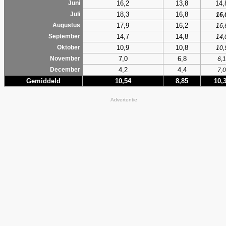
16,2
13,8
14,
Juni
18,3
16,8
Juli
16,
17,9
16,2
Augustus
16,
14,7
14,8
September
14,
10,9
10,8
Oktober
10,
7,0
6,8
November
6,1
4,2
4,4
December
7,0
Gemiddeld
10,54
8,85
10,
Advertentie