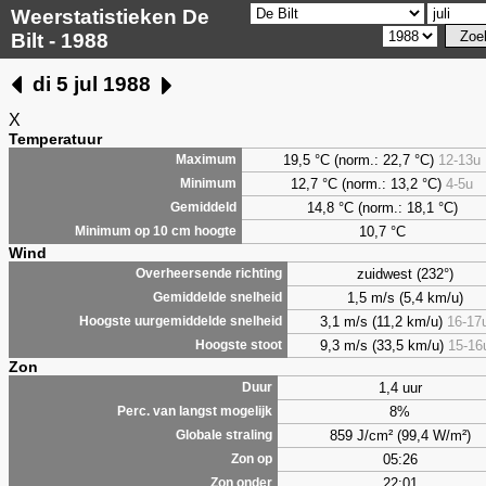
Weerstatistieken De
Bilt - 1988
di 5 jul 1988
X
Temperatuur
19,5 °C (norm.: 22,7 °C)
12-13u
Maximum
12,7 °C (norm.: 13,2 °C)
4-5u
Minimum
14,8 °C (norm.: 18,1 °C)
Gemiddeld
10,7 °C
Minimum op 10 cm hoogte
Wind
zuidwest (232°)
Overheersende richting
1,5 m/s (5,4 km/u)
Gemiddelde snelheid
3,1 m/s (11,2 km/u)
16-17
Hoogste uurgemiddelde snelheid
9,3 m/s (33,5 km/u)
15-16
Hoogste stoot
Zon
1,4 uur
Duur
8%
Perc. van langst mogelijk
859 J/cm² (99,4 W/m²)
Globale straling
05:26
Zon op
22:01
Zon onder