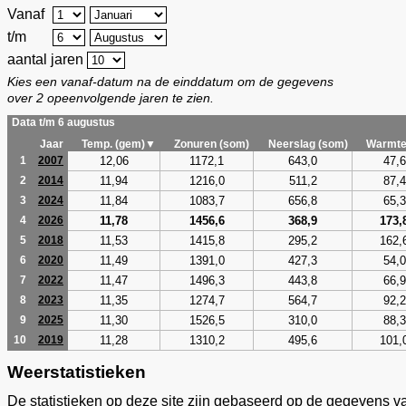
Vanaf
t/m
aantal jaren
Kies een vanaf-datum na de einddatum om de gegevens
over 2 opeenvolgende jaren te zien.
Data t/m 6 augustus
Jaar
Temp. (gem)▼
Zonuren (som)
Neerslag (som)
Warmte
12,06
1172,1
643,0
47,6
1
2007
11,94
1216,0
511,2
87,4
2
2014
11,84
1083,7
656,8
65,3
3
2024
11,78
1456,6
368,9
173,
4
2026
11,53
1415,8
295,2
162,
5
2018
11,49
1391,0
427,3
54,0
6
2020
11,47
1496,3
443,8
66,9
7
2022
11,35
1274,7
564,7
92,2
8
2023
11,30
1526,5
310,0
88,3
9
2025
11,28
1310,2
495,6
101,
10
2019
Weerstatistieken
De statistieken op deze site zijn gebaseerd op de gegevens v