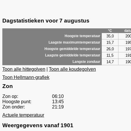
Dagstatistieken voor 7 augustus
°C
dat
35,0
20
Hoogste temperatuur
15,7
19
Laagste maximumtemperatuur
26,0
19
Hoogste gemiddelde temperatuur
11,5
19
Laagste gemiddelde temperatuur
14,7
19
Langste zonduur
Toon alle hittegolven
|
Toon alle koudegolven
Toon Hellmann-grafiek
Zon
Zon op:
06:10
Hoogste punt:
13:45
Zon onder:
21:19
Actuele temperatuur
Weergegevens vanaf 1901