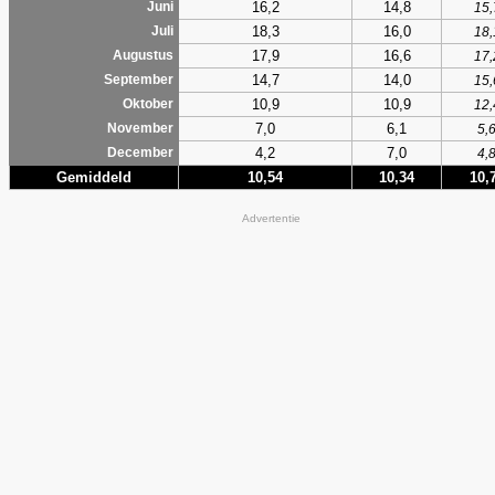
16,2
14,8
Juni
15,
18,3
16,0
Juli
18,
17,9
16,6
Augustus
17,
14,7
14,0
September
15,
10,9
10,9
Oktober
12,
7,0
6,1
November
5,
4,2
7,0
December
4,
Gemiddeld
10,54
10,34
10,
Advertentie