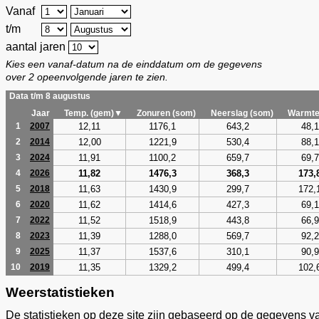
Vanaf
t/m
aantal jaren
Kies een vanaf-datum na de einddatum om de gegevens
over 2 opeenvolgende jaren te zien.
Data t/m 8 augustus
Jaar
Temp. (gem)▼
Zonuren (som)
Neerslag (som)
Warmte
12,11
1176,1
643,2
48,1
1
2007
12,00
1221,9
530,4
88,1
2
2014
11,91
1100,2
659,7
69,7
3
2024
11,82
1476,3
368,3
173,
4
2026
11,63
1430,9
299,7
172,
5
2018
11,62
1414,6
427,3
69,1
6
2020
11,52
1518,9
443,8
66,9
7
2022
11,39
1288,0
569,7
92,2
8
2023
11,37
1537,6
310,1
90,9
9
2025
11,35
1329,2
499,4
102,
10
2019
Weerstatistieken
De statistieken op deze site zijn gebaseerd op de gegevens v