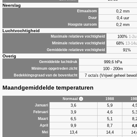
Neerslag
0,2 mm
Etmaalsom
0,4 uur
Duur
0,2 mm
Hoogste uursom
Luchtvochtigheid
100%
1-2u
Maximale relatieve vochtigheid
68%
13-14
Minimale relatieve vochtigheid
91%
Gemiddelde relatieve vochtigheid
Overig
999,6 hPa
Gemiddelde luchtdruk
100 - 200m
Minimum opgetreden zicht
7 octa's (Vrijwel geheel bewol
Bedekkingsgraad van de bovenlucht
Maandgemiddelde temperaturen
Normaal
1988
198
3,6
5,9
4,
Januari
3,9
4,6
5,
Februari
6,5
5,1
8,
Maart
9,9
8,7
April
6,
13,4
14,4
Mei
14,