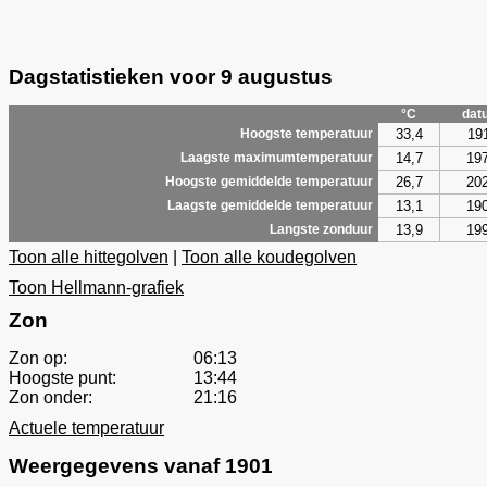
Dagstatistieken voor 9 augustus
°C
dat
33,4
19
Hoogste temperatuur
14,7
19
Laagste maximumtemperatuur
26,7
20
Hoogste gemiddelde temperatuur
13,1
19
Laagste gemiddelde temperatuur
13,9
19
Langste zonduur
Toon alle hittegolven
|
Toon alle koudegolven
Toon Hellmann-grafiek
Zon
Zon op:
06:13
Hoogste punt:
13:44
Zon onder:
21:16
Actuele temperatuur
Weergegevens vanaf 1901