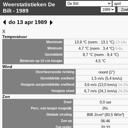
Weerstatistieken De
Bilt - 1989
do 13 apr 1989
X
Temperatuur
13,9 °C (norm.: 13,1 °C)
13-14u
Maximum
4,7
°C (norm.: 3,4 °C)
5-6u
Minimum
8,7
°C (norm.: 8,4 °C)
Gemiddeld
4,5
°C
Minimum op 10 cm hoogte
Wind
noord (1°)
Overheersende richting
1,5 m/s (5,4 km/u)
Gemiddelde snelheid
3,6 m/s (13,0 km/u)
24-25
Hoogste uurgemiddelde snelheid
6,7 m/s (24,1 km/u)
24-25
Hoogste stoot
Zon
0,0 uur
Duur
0%
Perc. van langst mogelijk
808 J/cm² (93,5 W/m²)
Globale straling
06:46
Zon op
20:33
Zon onder