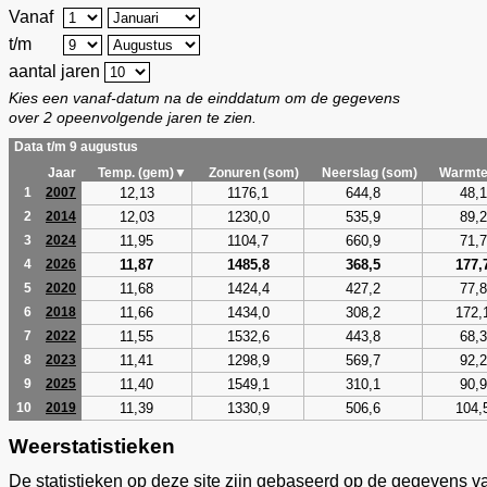
Vanaf
t/m
aantal jaren
Kies een vanaf-datum na de einddatum om de gegevens
over 2 opeenvolgende jaren te zien.
Data t/m 9 augustus
Jaar
Temp. (gem)▼
Zonuren (som)
Neerslag (som)
Warmte
12,13
1176,1
644,8
48,1
1
2007
12,03
1230,0
535,9
89,2
2
2014
11,95
1104,7
660,9
71,7
3
2024
11,87
1485,8
368,5
177,
4
2026
11,68
1424,4
427,2
77,8
5
2020
11,66
1434,0
308,2
172,
6
2018
11,55
1532,6
443,8
68,3
7
2022
11,41
1298,9
569,7
92,2
8
2023
11,40
1549,1
310,1
90,9
9
2025
11,39
1330,9
506,6
104,
10
2019
Weerstatistieken
De statistieken op deze site zijn gebaseerd op de gegevens v