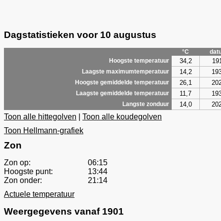
Dagstatistieken voor 10 augustus
°C
dat
34,2
19
Hoogste temperatuur
14,2
19
Laagste maximumtemperatuur
26,1
20
Hoogste gemiddelde temperatuur
11,7
19
Laagste gemiddelde temperatuur
14,0
20
Langste zonduur
Toon alle hittegolven
|
Toon alle koudegolven
Toon Hellmann-grafiek
Zon
Zon op:
06:15
Hoogste punt:
13:44
Zon onder:
21:14
Actuele temperatuur
Weergegevens vanaf 1901