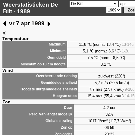
Weerstatistieken De
Bilt - 1989
vr 7 apr 1989
X
Temperatuur
11,8 °C (norm.: 13,4 °C)
13-14u
Maximum
5,1
°C (norm.: 3,6 °C)
1-2u
Minimum
7,5
°C (norm.: 8,5 °C)
Gemiddeld
3,1
°C
Minimum op 10 cm hoogte
Wind
zuidwest (220°)
Overheersende richting
5,7 m/s (20,5 km/u)
Gemiddelde snelheid
7,7 m/s (27,7 km/u)
9-10u
Hoogste uurgemiddelde snelheid
15,4 m/s (55,4 km/u)
14-15
Hoogste stoot
Zon
4,2 uur
Duur
32%
Perc. van langst mogelijk
1017 J/cm² (117,7 W/m²)
Globale straling
06:59
Zon op
20:22
Zon onder