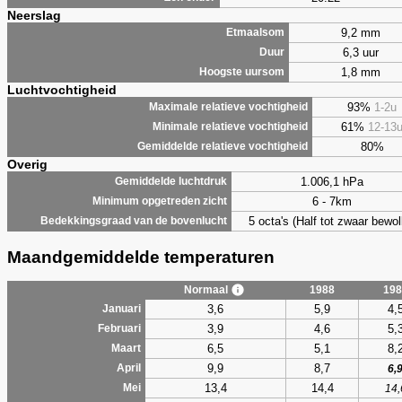
Neerslag
9,2 mm
Etmaalsom
6,3 uur
Duur
1,8 mm
Hoogste uursom
Luchtvochtigheid
93%
1-2u
Maximale relatieve vochtigheid
61%
12-13
Minimale relatieve vochtigheid
80%
Gemiddelde relatieve vochtigheid
Overig
1.006,1 hPa
Gemiddelde luchtdruk
6 - 7km
Minimum opgetreden zicht
5 octa's (Half tot zwaar bewol
Bedekkingsgraad van de bovenlucht
Maandgemiddelde temperaturen
Normaal
1988
198
3,6
5,9
4,
Januari
3,9
4,6
5,
Februari
6,5
5,1
8,
Maart
9,9
8,7
April
6,
13,4
14,4
Mei
14,