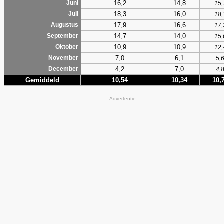
16,2
14,8
Juni
15,
18,3
16,0
Juli
18,
17,9
16,6
Augustus
17,
14,7
14,0
September
15,
10,9
10,9
Oktober
12,
7,0
6,1
November
5,
4,2
7,0
December
4,
Gemiddeld
10,54
10,34
10,
Advertentie