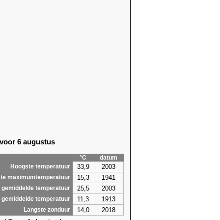
70)
25,6 (2003)
71)
24,1 (2006)
71)
25,1 (2014)
16)
26,9 (2022)
70)
25,6 (2006)
07)
24,2 (2006)
07)
26,7 (1925)
19)
24,3 (2013)
11)
26,6 (1994)
22)
28,8 (2019)
19)
28,8 (2019)
14)
29,7 (2018)
52)
25,9 (1948)
 voor 6 augustus
62)
25,3 (1911)
35)
25,2 (1948)
°C
datum
65)
25,6 (1995)
33,9
2003
Hoogste temperatuur
0,5
29,7
15,3
1941
te maximumtemperatuur
25,5
2003
 gemiddelde temperatuur
11,3
1913
 gemiddelde temperatuur
14,0
2018
Langste zonduur