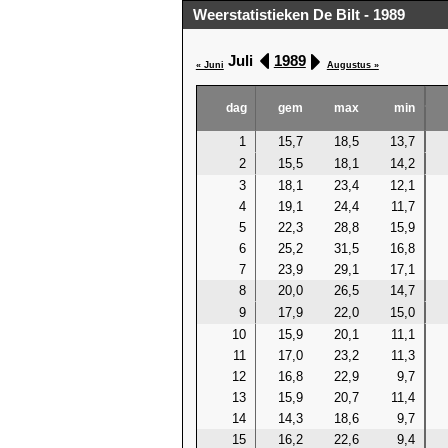
Weerstatistieken De Bilt - 1989
Juli
1989
« Juni
Augustus »
dag
gem
max
min
1
15,7
18,5
13,7
2
15,5
18,1
14,2
3
18,1
23,4
12,1
4
19,1
24,4
11,7
5
22,3
28,8
15,9
6
25,2
31,5
16,8
7
23,9
29,1
17,1
8
20,0
26,5
14,7
9
17,9
22,0
15,0
10
15,9
20,1
11,1
11
17,0
23,2
11,3
12
16,8
22,9
9,7
13
15,9
20,7
11,4
14
14,3
18,6
9,7
15
16,2
22,6
9,4