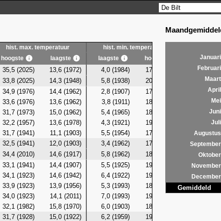
Maandgemiddeld
hist. max. temperatuur
hist. min. temperatuur
hist. g
Januari
hoogste
laagste
laagste
hoogste
laagste
Februari
35,5 (2025)
13,6 (1972)
4,0 (1984)
17,2 (1992)
10,9 (19
Maart
33,8 (2025)
14,3 (1948)
5,8 (1938)
20,5 (2010)
10,8 (19
April
34,9 (1976)
14,4 (1962)
2,8 (1907)
17,7 (2009)
10,8 (19
Mei
33,6 (1976)
13,6 (1962)
3,8 (1911)
18,4 (1991)
10,7 (19
31,7 (1973)
15,0 (1962)
5,4 (1965)
18,1 (2006)
11,6 (19
Juni
32,2 (1957)
13,6 (1978)
4,3 (1921)
19,3 (2001)
10,9 (19
Juli
31,7 (1941)
11,1 (1903)
5,5 (1954)
17,7 (2001)
10,5 (19
Augustus
32,5 (1941)
12,0 (1903)
3,4 (1962)
17,5 (1991)
11,0 (19
September
34,4 (2010)
14,6 (1917)
5,8 (1962)
18,2 (1941)
11,6 (19
Oktober
33,1 (1941)
14,4 (1907)
5,5 (1925)
19,8 (1923)
11,9 (19
November
34,1 (1923)
14,6 (1942)
6,4 (1922)
19,9 (1941)
11,6 (19
December
33,9 (1923)
13,9 (1956)
5,3 (1993)
18,7 (1923)
11,3 (19
Gemiddeld
34,0 (1923)
14,1 (2011)
7,0 (1993)
19,4 (1912)
11,7 (19
32,1 (1982)
15,8 (1970)
6,0 (1903)
18,2 (1967)
10,9 (19
31,7 (1928)
15,0 (1922)
6,2 (1959)
19,0 (1945)
12,0 (19