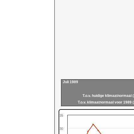
Juli 1989
T.o.v. huidige klimaatnormaal 
T.o.v. klimaatnormaal voor 1989 
35
30