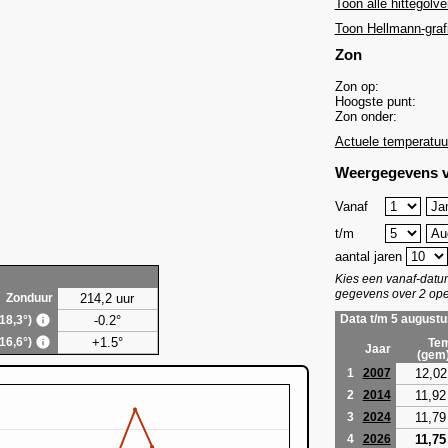
Toon alle hittegolve
Toon Hellmann-graf
Zon
Zon op:
Hoogste punt:
Zon onder:
Actuele temperatuu
Weergegevens v
Vanaf
t/m
aantal jaren
Kies een vanaf-dat
gegevens over 2 ope
214,2 uur
Zonduur
-0.2°
Data t/m 5 augustu
(18,3°)
+1.5°
(16,6°)
Tem
Jaar
(gem
12,02
1
2007
11,92
2
2014
11,79
3
2024
11,75
4
2026