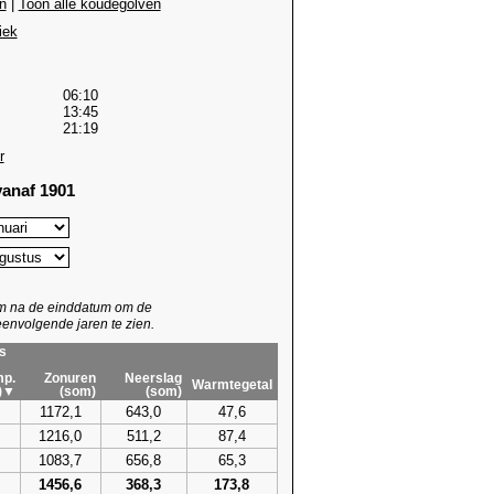
n
|
Toon alle koudegolven
iek
06:10
13:45
21:19
r
anaf 1901
um na de einddatum om de
envolgende jaren te zien.
s
p.
Zonuren
Neerslag
Warmtegetal
)▼
(som)
(som)
1172,1
643,0
47,6
1216,0
511,2
87,4
1083,7
656,8
65,3
1456,6
368,3
173,8