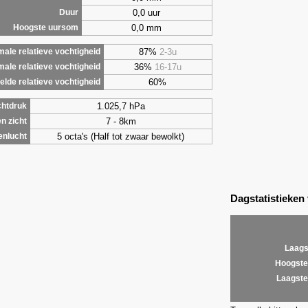
0,0 uur
Duur
0,0 mm
Hoogste uursom
87%
2-3u
ale relatieve vochtigheid
36%
16-17u
male relatieve vochtigheid
60%
lde relatieve vochtigheid
1.025,7 hPa
chtdruk
7 - 8km
n zicht
5 octa's (Half tot zwaar bewolkt)
enlucht
Dagstatistieken
Laags
Hoogste
Laagste