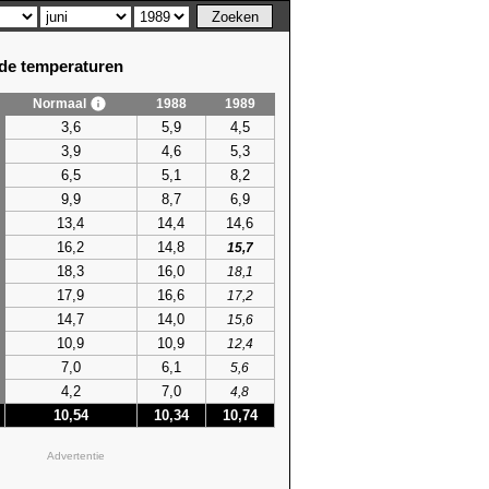
e temperaturen
Normaal
1988
1989
3,6
5,9
4,5
3,9
4,6
5,3
6,5
5,1
8,2
9,9
8,7
6,9
13,4
14,4
14,6
16,2
14,8
15,7
18,3
16,0
18,1
17,9
16,6
17,2
14,7
14,0
15,6
10,9
10,9
12,4
7,0
6,1
5,6
4,2
7,0
4,8
10,54
10,34
10,74
Advertentie