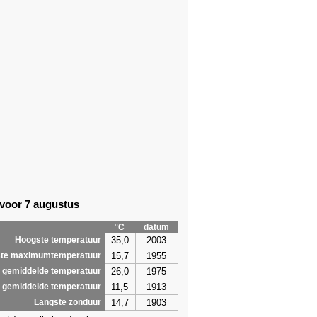
 voor 7 augustus
°C
datum
35,0
2003
Hoogste temperatuur
15,7
1955
te maximumtemperatuur
26,0
1975
 gemiddelde temperatuur
11,5
1913
 gemiddelde temperatuur
14,7
1903
Langste zonduur