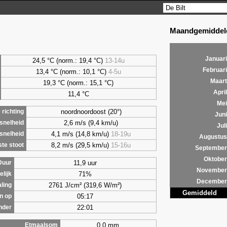
Maandgemiddeld
Januari
24,5 °C (norm.: 19,4 °C)
13-14u
Februari
13,4 °C (norm.: 10,1 °C)
4-5u
Maart
19,3 °C (norm.: 15,1 °C)
April
11,4 °C
Mei
noordnoordoost (20°)
richting
Juni
2,6 m/s (9,4 km/u)
snelheid
Juli
4,1 m/s (14,8 km/u)
18-19u
snelheid
Augustus
8,2 m/s (29,5 km/u)
15-16u
te stoot
September
Oktober
11,9 uur
Duur
November
71%
lijk
December
2761 J/cm² (319,6 W/m²)
aling
Gemiddeld
05:17
n op
22:01
nder
0,0 mm
Etmaalsom