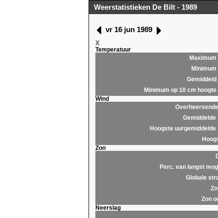
Weerstatistieken De Bilt - 1989
vr 16 jun 1989
X
Temperatuur
Maximum
Minimum
Gemiddeld
Minimum op 10 cm hoogte
Wind
Overheersende 
Gemiddelde 
Hoogste uurgemiddelde 
Hoogs
Zon
Perc. van langst moge
Globale str
Zo
Zon o
Neerslag