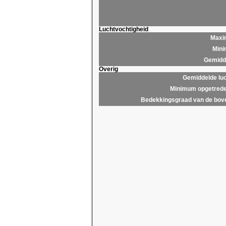
Luchtvochtigheid
Maxim
Mini
Gemidde
Overig
Gemiddelde lu
Minimum opgetrede
Bedekkingsgraad van de bov