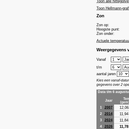
Toon alle hittegolve
Toon Hellmann-graf
Zon
Zon op:
Hoogste punt:
Zon onder:
Actuele temperatuu
Weergegevens v
Vanaf
t/m
aantal jaren
Kies een vanaf-dat
gegevens over 2 ope
Data t/m 6 augustu
Tem
Jaar
(gem
12,06
1
2007
11,94
2
2014
11,84
3
2024
11,78
4
2026