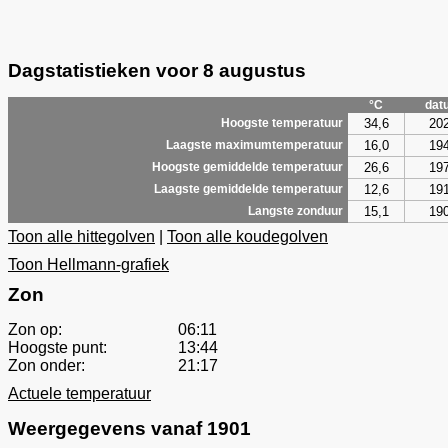
Dagstatistieken voor 8 augustus
°C
dat
34,6
20
Hoogste temperatuur
16,0
19
Laagste maximumtemperatuur
26,6
19
Hoogste gemiddelde temperatuur
12,6
19
Laagste gemiddelde temperatuur
15,1
19
Langste zonduur
Toon alle hittegolven
|
Toon alle koudegolven
Toon Hellmann-grafiek
Zon
Zon op:
06:11
Hoogste punt:
13:44
Zon onder:
21:17
Actuele temperatuur
Weergegevens vanaf 1901