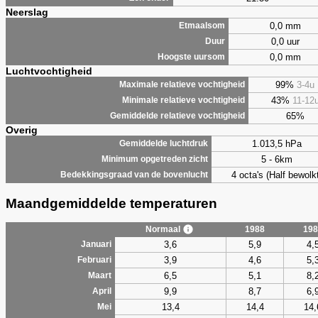
Neerslag
0,0 mm
Etmaalsom
0,0 uur
Duur
0,0 mm
Hoogste uursom
Luchtvochtigheid
99%
3-4u
Maximale relatieve vochtigheid
43%
11-12
Minimale relatieve vochtigheid
65%
Gemiddelde relatieve vochtigheid
Overig
1.013,5 hPa
Gemiddelde luchtdruk
5 - 6km
Minimum opgetreden zicht
4 octa's (Half bewolkt
Bedekkingsgraad van de bovenlucht
Maandgemiddelde temperaturen
Normaal
1988
198
3,6
5,9
4,
Januari
3,9
4,6
5,
Februari
6,5
5,1
8,
Maart
9,9
8,7
6,
April
13,4
14,4
14,
Mei