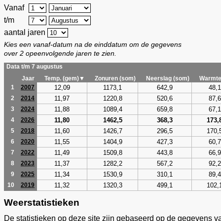
Vanaf
t/m
aantal jaren
Kies een vanaf-datum na de einddatum om de gegevens
over 2 opeenvolgende jaren te zien.
Data t/m 7 augustus
Jaar
Temp. (gem)▼
Zonuren (som)
Neerslag (som)
Warmte
12,09
1173,1
642,9
48,1
1
2007
11,97
1220,8
520,6
87,6
2
2014
11,88
1089,4
659,8
67,1
3
2024
11,80
1462,5
368,3
173,
4
2026
11,60
1426,7
296,5
170,
5
2018
11,55
1404,9
427,3
60,7
6
2020
11,49
1509,8
443,8
66,9
7
2022
11,37
1282,2
567,2
92,2
8
2023
11,34
1530,9
310,1
89,4
9
2025
11,32
1320,3
499,1
102,
10
2019
Weerstatistieken
De statistieken op deze site zijn gebaseerd op de gegevens v