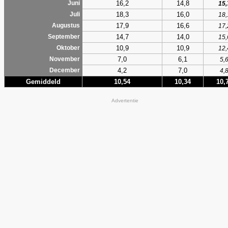
16,2
14,8
Juni
15,
18,3
16,0
Juli
18,
17,9
16,6
Augustus
17,
14,7
14,0
September
15,
10,9
10,9
Oktober
12,
7,0
6,1
November
5,
4,2
7,0
December
4,
Gemiddeld
10,54
10,34
10,
Advertentie