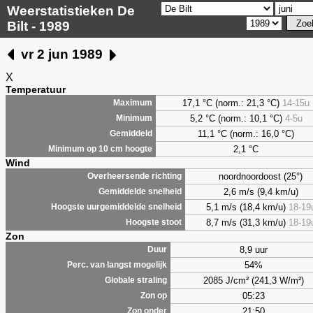
Weerstatistieken De
Bilt - 1989
vr 2 jun 1989
X
Temperatuur
17,1 °C (norm.: 21,3 °C)
14-15u
Maximum
5,2
°C (norm.: 10,1 °C)
4-5u
Minimum
11,1 °C (norm.: 16,0 °C)
Gemiddeld
2,1
°C
Minimum op 10 cm hoogte
Wind
noordnoordoost (25°)
Overheersende richting
2,6 m/s (9,4 km/u)
Gemiddelde snelheid
5,1 m/s (18,4 km/u)
18-19
Hoogste uurgemiddelde snelheid
8,7 m/s (31,3 km/u)
18-19
Hoogste stoot
Zon
8,9 uur
Duur
54%
Perc. van langst mogelijk
2085 J/cm² (241,3 W/m²)
Globale straling
05:23
Zon op
21:50
Zon onder