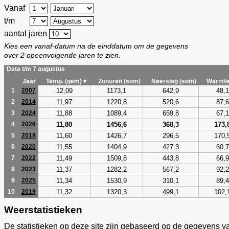
Vanaf
t/m
aantal jaren
Kies een vanaf-datum na de einddatum om de gegevens
over 2 opeenvolgende jaren te zien.
Data t/m 7 augustus
Jaar
Temp. (gem)▼
Zonuren (som)
Neerslag (som)
Warmte
12,09
1173,1
642,9
48,1
1
2007
11,97
1220,8
520,6
87,6
2
2014
11,88
1089,4
659,8
67,1
3
2024
11,80
1456,6
368,3
173,
4
2026
11,60
1426,7
296,5
170,
5
2018
11,55
1404,9
427,3
60,7
6
2020
11,49
1509,8
443,8
66,9
7
2022
11,37
1282,2
567,2
92,2
8
2023
11,34
1530,9
310,1
89,4
9
2025
11,32
1320,3
499,1
102,
10
2019
Weerstatistieken
De statistieken op deze site zijn gebaseerd op de gegevens v