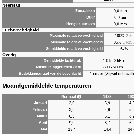
Neerslag
0,0 mm
Etmaalsom
0,0 uur
Duur
0,0 mm
Hoogste uursom
Luchtvochtigheid
100%
2-3u
Maximale relatieve vochtigheid
35%
14-15
Minimale relatieve vochtigheid
64%
Gemiddelde relatieve vochtigheid
Overig
1.015,0 hPa
Gemiddelde luchtdruk
800 - 900m
Minimum opgetreden zicht
1 octa's (Vrijwel onbewolk
Bedekkingsgraad van de bovenlucht
Maandgemiddelde temperaturen
Normaal
1988
198
3,6
5,9
4,
Januari
3,9
4,6
5,
Februari
6,5
5,1
8,
Maart
9,9
8,7
6,
April
13,4
14,4
14,
Mei