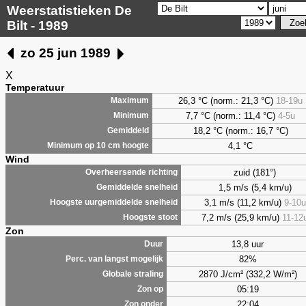
Weerstatistieken De
Bilt - 1989
zo 25 jun 1989
X
Temperatuur
26,3 °C (norm.: 21,3 °C)
18-19u
Maximum
7,7
°C (norm.: 11,4 °C)
4-5u
Minimum
18,2 °C (norm.: 16,7 °C)
Gemiddeld
4,1
°C
Minimum op 10 cm hoogte
Wind
zuid (181°)
Overheersende richting
1,5 m/s (5,4 km/u)
Gemiddelde snelheid
3,1 m/s (11,2 km/u)
9-10u
Hoogste uurgemiddelde snelheid
7,2 m/s (25,9 km/u)
11-12
Hoogste stoot
Zon
13,8 uur
Duur
82%
Perc. van langst mogelijk
2870 J/cm² (332,2 W/m²)
Globale straling
05:19
Zon op
22:04
Zon onder