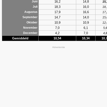
16,2
14,8
Juni
15,
18,3
16,0
Juli
18,
17,9
16,6
Augustus
17,
14,7
14,0
September
15,
10,9
10,9
Oktober
12,
7,0
6,1
November
5,
4,2
7,0
December
4,
Gemiddeld
10,54
10,34
10,
Advertentie