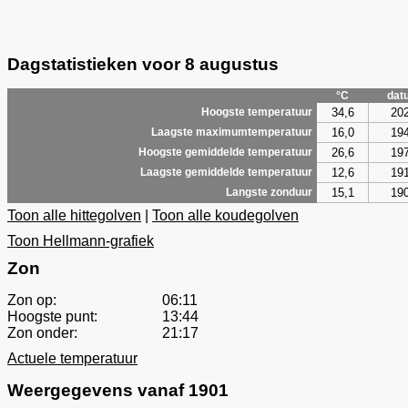
Dagstatistieken voor 8 augustus
°C
dat
34,6
20
Hoogste temperatuur
16,0
19
Laagste maximumtemperatuur
26,6
19
Hoogste gemiddelde temperatuur
12,6
19
Laagste gemiddelde temperatuur
15,1
19
Langste zonduur
Toon alle hittegolven
|
Toon alle koudegolven
Toon Hellmann-grafiek
Zon
Zon op:
06:11
Hoogste punt:
13:44
Zon onder:
21:17
Actuele temperatuur
Weergegevens vanaf 1901