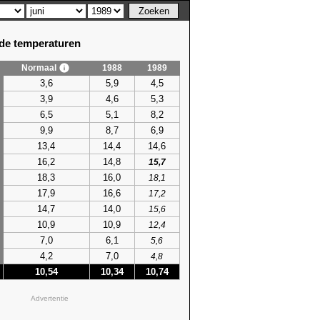
e temperaturen
Normaal
1988
1989
3,6
5,9
4,5
3,9
4,6
5,3
6,5
5,1
8,2
9,9
8,7
6,9
13,4
14,4
14,6
16,2
14,8
15,7
18,3
16,0
18,1
17,9
16,6
17,2
14,7
14,0
15,6
10,9
10,9
12,4
7,0
6,1
5,6
4,2
7,0
4,8
10,54
10,34
10,74
Advertentie