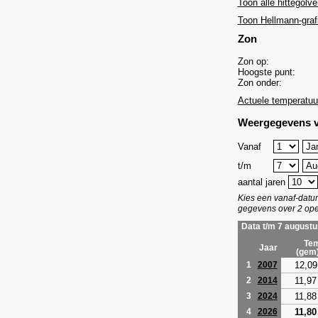
Toon alle hittegolve
Toon Hellmann-graf
Zon
Zon op:
Hoogste punt:
Zon onder:
Actuele temperatuu
Weergegevens v
Vanaf
t/m
aantal jaren
Kies een vanaf-dat
gegevens over 2 ope
Data t/m 7 augustu
Tem
Jaar
(gem
12,09
1
2007
11,97
2
2014
11,88
3
2024
11,80
4
2026