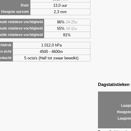
13,0 uur
Duur
2,3 mm
Hoogste uursom
96%
24-25u
ale relatieve vochtigheid
55%
10-11u
male relatieve vochtigheid
81%
lde relatieve vochtigheid
1.012,0 hPa
chtdruk
4500 - 4600m
n zicht
5 octa's (Half tot zwaar bewolkt)
enlucht
Dagstatistieken
Laags
Hoogste
Laagste