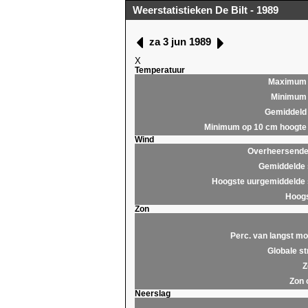
Weerstatistieken De Bilt - 1989
za 3 jun 1989
X
Temperatuur
Maximum
Minimum
Gemiddeld
Minimum op 10 cm hoogte
Wind
Overheersende 
Gemiddelde 
Hoogste uurgemiddelde 
Hoogs
Zon
Perc. van langst mo
Globale st
Z
Zon 
Neerslag