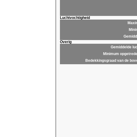
Luchtvochtigheid
Maxim
Mini
Gemidde
Overig
Gemiddelde lu
Minimum opgetrede
Bedekkingsgraad van de bov