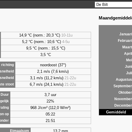
Maandgemiddeld
Januari
14,9 °C (norm.: 20,3 °C)
10-11u
Februari
5,2
°C (norm.: 10,6 °C)
4-5u
Maart
9,5
°C (norm.: 15,5 °C)
April
3,5
°C
Mei
noordoost (37°)
richting
Juni
2,1 m/s (7,6 km/u)
snelheid
Juli
3,1 m/s (11,2 km/u)
21-22u
snelheid
Augustus
6,7 m/s (24,1 km/u)
21-22u
te stoot
September
Oktober
3,7 uur
Duur
November
22%
gelijk
December
968 J/cm² (112,0 W/m²)
raling
Gemiddeld
05:22
on op
21:51
onder
13,2 mm
Etmaalsom