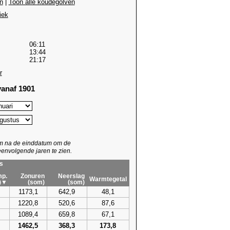
n
|
Toon alle koudegolven
iek
06:11
13:44
21:17
r
anaf 1901
um na de einddatum om de
envolgende jaren te zien.
s
p.
Zonuren
Neerslag
Warmtegetal
)▼
(som)
(som)
1173,1
642,9
48,1
1220,8
520,6
87,6
1089,4
659,8
67,1
1462,5
368,3
173,8