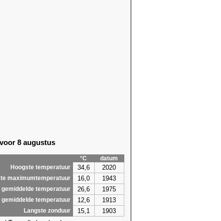
 voor 8 augustus
°C
datum
34,6
2020
Hoogste temperatuur
16,0
1943
te maximumtemperatuur
26,6
1975
 gemiddelde temperatuur
12,6
1913
 gemiddelde temperatuur
15,1
1903
Langste zonduur