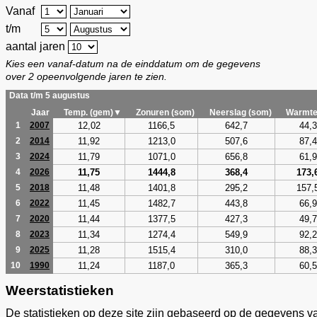
Vanaf
t/m
aantal jaren
Kies een vanaf-datum na de einddatum om de gegevens
over 2 opeenvolgende jaren te zien.
Data t/m 5 augustus
Jaar
Temp. (gem)▼
Zonuren (som)
Neerslag (som)
Warmte
12,02
1166,5
642,7
44,3
1
2007
11,92
1213,0
507,6
87,4
2
2014
11,79
1071,0
656,8
61,9
3
2024
11,75
1444,8
368,4
173,
4
2026
11,48
1401,8
295,2
157,
5
2018
11,45
1482,7
443,8
66,9
6
2022
11,44
1377,5
427,3
49,7
7
2020
11,34
1274,4
549,9
92,2
8
2023
11,28
1515,4
310,0
88,3
9
2025
11,24
1187,0
365,3
60,5
10
1990
Weerstatistieken
De statistieken op deze site zijn gebaseerd op de gegevens v