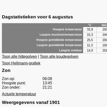
Dagstatistieken voor 6 augustus
°C
dat
33,9
20
Hoogste temperatuur
15,3
19
Laagste maximumtemperatuur
25,5
20
Hoogste gemiddelde temperatuur
11,3
19
Laagste gemiddelde temperatuur
14,0
20
Langste zonduur
Toon alle hittegolven
|
Toon alle koudegolven
Toon Hellmann-grafiek
Zon
Zon op:
06:08
Hoogste punt:
13:45
Zon onder:
21:21
Actuele temperatuur
Weergegevens vanaf 1901