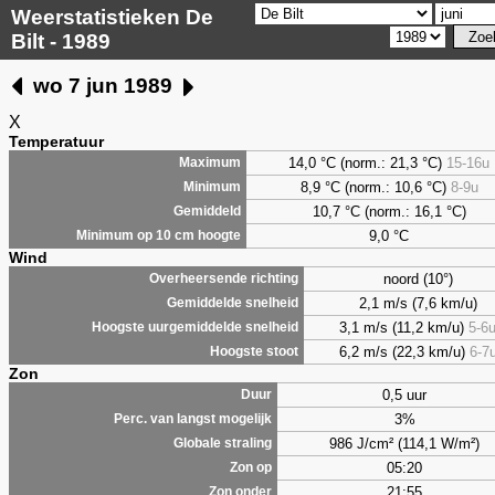
Weerstatistieken De
Bilt - 1989
wo 7 jun 1989
X
Temperatuur
14,0 °C (norm.: 21,3 °C)
15-16u
Maximum
8,9
°C (norm.: 10,6 °C)
8-9u
Minimum
10,7 °C (norm.: 16,1 °C)
Gemiddeld
9,0
°C
Minimum op 10 cm hoogte
Wind
noord (10°)
Overheersende richting
2,1 m/s (7,6 km/u)
Gemiddelde snelheid
3,1 m/s (11,2 km/u)
5-6
Hoogste uurgemiddelde snelheid
6,2 m/s (22,3 km/u)
6-7
Hoogste stoot
Zon
0,5 uur
Duur
3%
Perc. van langst mogelijk
986 J/cm² (114,1 W/m²)
Globale straling
05:20
Zon op
21:55
Zon onder