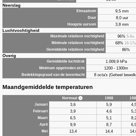
Neerslag
9,5 mm
Etmaalsom
8,0 uur
Duur
3,8 mm
Hoogste uursom
Luchtvochtigheid
96%
5-6u
Maximale relatieve vochtigheid
68%
16-17
Minimale relatieve vochtigheid
86%
Gemiddelde relatieve vochtigheid
Overig
1.009,9 hPa
Gemiddelde luchtdruk
1200 - 1300m
Minimum opgetreden zicht
8 octa's (Geheel bewolk
Bedekkingsgraad van de bovenlucht
Maandgemiddelde temperaturen
Normaal
1988
198
3,6
5,9
4,
Januari
3,9
4,6
5,
Februari
6,5
5,1
8,
Maart
9,9
8,7
6,
April
13,4
14,4
14,
Mei