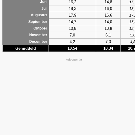
16,2
14,8
Juni
15,
18,3
16,0
Juli
18,
17,9
16,6
Augustus
17,
14,7
14,0
September
15,
10,9
10,9
Oktober
12,
7,0
6,1
November
5,
4,2
7,0
December
4,
Gemiddeld
10,54
10,34
10,
Advertentie