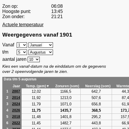
Zon op:
06:08
Hoogste punt:
13:45
Zon onder:
21:21
Actuele temperatuur
Weergegevens vanaf 1901
Vanaf
t/m
aantal jaren
Kies een vanaf-datum na de einddatum om de gegevens
over 2 opeenvolgende jaren te zien.
Data t/m 5 augustus
Jaar
Temp. (gem)▼
Zonuren (som)
Neerslag (som)
Warmte
12,02
1166,5
642,7
44,3
1
2007
11,92
1213,0
507,6
87,4
2
2014
11,79
1071,0
656,8
61,9
3
2024
11,75
1435,7
368,5
173,
4
2026
11,48
1401,8
295,2
157,
5
2018
11,45
1482,7
443,8
66,9
6
2022