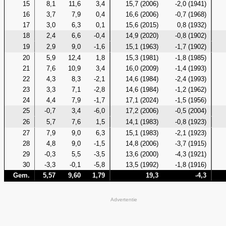
15
8,1
11,6
3,4
15,7 (2006)
-2,0 (1941)
16
3,7
7,9
0,4
16,6 (2006)
-0,7 (1968)
17
3,0
6,3
0,1
15,6 (2015)
0,8 (1932)
18
2,4
6,6
-0,4
14,9 (2020)
-0,8 (1902)
19
2,9
9,0
-1,6
15,1 (1963)
-1,7 (1902)
20
5,9
12,4
1,8
15,3 (1981)
-1,8 (1985)
21
7,6
10,9
3,4
16,0 (2009)
-1,4 (1993)
22
4,3
8,3
-2,1
14,6 (1984)
-2,4 (1993)
23
3,3
7,1
-2,8
14,6 (1984)
-1,2 (1962)
24
4,4
7,9
-1,7
17,1 (2024)
-1,5 (1956)
25
-0,7
3,4
-6,0
17,2 (2006)
-0,5 (2004)
26
5,7
7,6
1,5
14,1 (1983)
-0,8 (1923)
27
7,9
9,0
6,3
15,1 (1983)
-2,1 (1923)
28
4,8
9,0
-1,5
14,8 (2006)
-3,7 (1915)
29
-0,3
5,5
-3,5
13,6 (2000)
-4,3 (1921)
30
-3,3
-0,1
-5,8
13,5 (1992)
-1,8 (1916)
Gem.
5,57
9,60
1,79
19,3
-4,3
Advertentie