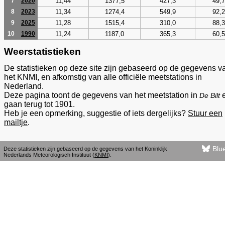
11,44
1377,5
427,3
49,7
7
2020
11,34
1274,4
549,9
92,2
8
2023
11,28
1515,4
310,0
88,3
9
2025
11,24
1187,0
365,3
60,5
10
1990
Weerstatistieken
De statistieken op deze site zijn gebaseerd op de gegevens v
het KNMI, en afkomstig van alle officiële meetstations in
Nederland.
Deze pagina toont de gegevens van het meetstation in
De Bilt
gaan terug tot 1901.
Heb je een opmerking, suggestie of iets dergelijks?
Stuur een
mailtje
.
Blu
Deze statistieken zijn gebaseerd op de gegevens van het Koninklijk
Nederlands Meteorologisch Instituut (
KNMI
).