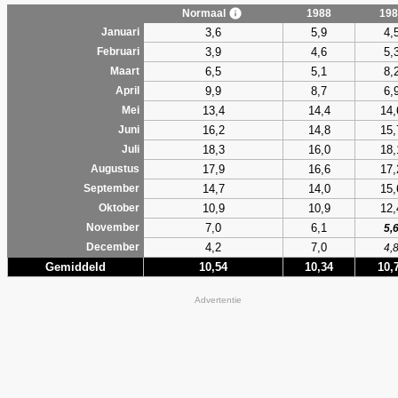
Normaal
1988
198
3,6
5,9
4,
Januari
3,9
4,6
5,
Februari
6,5
5,1
8,
Maart
9,9
8,7
6,
April
13,4
14,4
14,
Mei
16,2
14,8
15,
Juni
18,3
16,0
18,
Juli
17,9
16,6
17,
Augustus
14,7
14,0
15,
September
10,9
10,9
12,
Oktober
7,0
6,1
November
5,
4,2
7,0
December
4,
Gemiddeld
10,54
10,34
10,
Advertentie