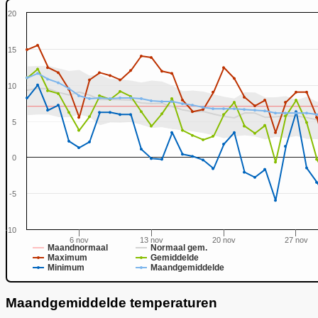
20
15
10
5
0
-5
-10
6 nov
13 nov
20 nov
27 nov
Maandnormaal
Normaal gem.
Maximum
Gemiddelde
Minimum
Maandgemiddelde
Maandgemiddelde temperaturen