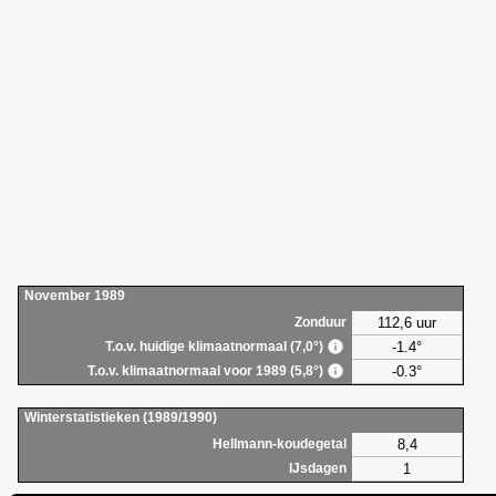
November 1989
112,6 uur
Zonduur
-1.4°
T.o.v. huidige klimaatnormaal (7,0°)
-0.3°
T.o.v. klimaatnormaal voor 1989 (5,8°)
Winterstatistieken (1989/1990)
8,4
Hellmann-koudegetal
1
IJsdagen