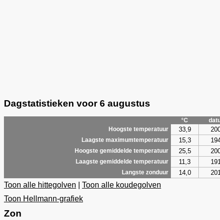
Dagstatistieken voor 6 augustus
°C
dat
33,9
20
Hoogste temperatuur
15,3
19
Laagste maximumtemperatuur
25,5
20
Hoogste gemiddelde temperatuur
11,3
19
Laagste gemiddelde temperatuur
14,0
20
Langste zonduur
Toon alle hittegolven
|
Toon alle koudegolven
Toon Hellmann-grafiek
Zon