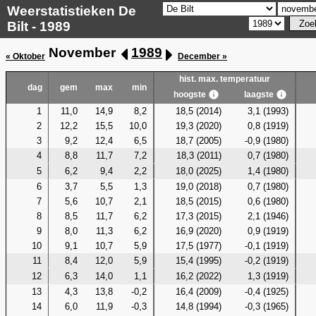
Weerstatistieken De
Bilt - 1989
November
1989
« Oktober
December »
hist. max. temperatuur
dag
gem
max
min
hoogste
laagste
1
11,0
14,9
8,2
18,5 (2014)
3,1 (1993)
2
12,2
15,5
10,0
19,3 (2020)
0,8 (1919)
3
9,2
12,4
6,5
18,7 (2005)
-0,9 (1980)
4
8,8
11,7
7,2
18,3 (2011)
0,7 (1980)
5
6,2
9,4
2,2
18,0 (2025)
1,4 (1980)
6
3,7
5,5
1,3
19,0 (2018)
0,7 (1980)
7
5,6
10,7
2,1
18,5 (2015)
0,6 (1980)
8
8,5
11,7
6,2
17,3 (2015)
2,1 (1946)
9
8,0
11,3
6,2
16,9 (2020)
0,9 (1919)
10
9,1
10,7
5,9
17,5 (1977)
-0,1 (1919)
11
8,4
12,0
5,9
15,4 (1995)
-0,2 (1919)
12
6,3
14,0
1,1
16,2 (2022)
1,3 (1919)
13
4,3
13,8
-0,2
16,4 (2009)
-0,4 (1925)
14
6,0
11,9
-0,3
14,8 (1994)
-0,3 (1965)