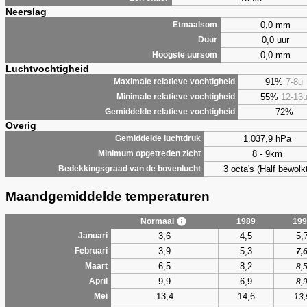
Neerslag
0,0 mm
Etmaalsom
0,0 uur
Duur
0,0 mm
Hoogste uursom
Luchtvochtigheid
91%
7-8u
Maximale relatieve vochtigheid
55%
12-13
Minimale relatieve vochtigheid
72%
Gemiddelde relatieve vochtigheid
Overig
1.037,9 hPa
Gemiddelde luchtdruk
8 - 9km
Minimum opgetreden zicht
3 octa's (Half bewolkt
Bedekkingsgraad van de bovenlucht
Maandgemiddelde temperaturen
Normaal
1989
199
3,6
4,5
5,
Januari
3,9
5,3
Februari
7,
6,5
8,2
Maart
8,
9,9
6,9
April
8,
13,4
14,6
Mei
13,