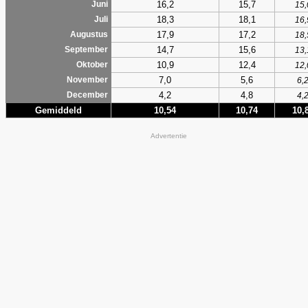
16,2
15,7
Juni
15,
18,3
18,1
Juli
16,
17,9
17,2
Augustus
18,
14,7
15,6
September
13,
10,9
12,4
Oktober
12,
7,0
5,6
November
6,
4,2
4,8
December
4,
Gemiddeld
10,54
10,74
10,
Advertentie