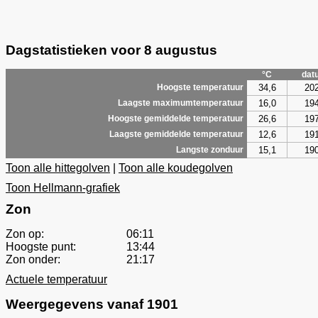
Dagstatistieken voor 8 augustus
°C
dat
34,6
20
Hoogste temperatuur
16,0
19
Laagste maximumtemperatuur
26,6
19
Hoogste gemiddelde temperatuur
12,6
19
Laagste gemiddelde temperatuur
15,1
19
Langste zonduur
Toon alle hittegolven
|
Toon alle koudegolven
Toon Hellmann-grafiek
Zon
Zon op:
06:11
Hoogste punt:
13:44
Zon onder:
21:17
Actuele temperatuur
Weergegevens vanaf 1901