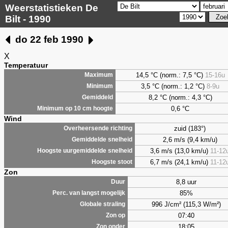
Weerstatistieken De
Bilt - 1990
do 22 feb 1990
X
Temperatuur
14,5 °C (norm.: 7,5 °C)
15-16u
Maximum
3,5
°C (norm.: 1,2 °C)
8-9u
Minimum
8,2
°C (norm.: 4,3 °C)
Gemiddeld
0,6
°C
Minimum op 10 cm hoogte
Wind
zuid (183°)
Overheersende richting
2,6 m/s (9,4 km/u)
Gemiddelde snelheid
3,6 m/s (13,0 km/u)
11-12
Hoogste uurgemiddelde snelheid
6,7 m/s (24,1 km/u)
11-12
Hoogste stoot
Zon
8,8 uur
Duur
85%
Perc. van langst mogelijk
996 J/cm² (115,3 W/m²)
Globale straling
07:40
Zon op
18:05
Zon onder