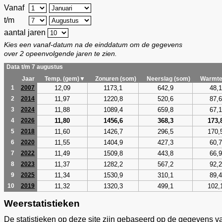
Vanaf
t/m
aantal jaren
Kies een vanaf-datum na de einddatum om de gegevens
over 2 opeenvolgende jaren te zien.
Data t/m 7 augustus
Jaar
Temp. (gem)▼
Zonuren (som)
Neerslag (som)
Warmte
12,09
1173,1
642,9
48,1
1
2007
11,97
1220,8
520,6
87,6
2
2014
11,88
1089,4
659,8
67,1
3
2024
11,80
1456,6
368,3
173,
4
2026
11,60
1426,7
296,5
170,
5
2018
11,55
1404,9
427,3
60,7
6
2020
11,49
1509,8
443,8
66,9
7
2022
11,37
1282,2
567,2
92,2
8
2023
11,34
1530,9
310,1
89,4
9
2025
11,32
1320,3
499,1
102,
10
2019
Weerstatistieken
De statistieken op deze site zijn gebaseerd op de gegevens v