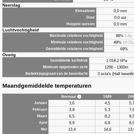
Neerslag
0,0 mm
Etmaalsom
0,0 uur
Duur
0,0 mm
Hoogste uursom
Luchtvochtigheid
98%
5-6u
Maximale relatieve vochtigheid
49%
14-15
Minimale relatieve vochtigheid
69%
Gemiddelde relatieve vochtigheid
Overig
1.018,2 hPa
Gemiddelde luchtdruk
1200 - 1300m
Minimum opgetreden zicht
3 octa's (Half bewolkt
Bedekkingsgraad van de bovenlucht
Maandgemiddelde temperaturen
Normaal
1989
199
3,6
4,5
5,
Januari
3,9
5,3
7,
Februari
6,5
8,2
8,
Maart
9,9
6,9
8,
April
13,4
14,6
13,
Mei