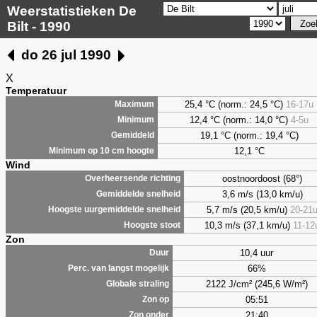
Weerstatistieken De
Bilt - 1990
do 26 jul 1990
X
Temperatuur
25,4 °C (norm.: 24,5 °C)
16-17u
Maximum
12,4 °C (norm.: 14,0 °C)
4-5u
Minimum
19,1 °C (norm.: 19,4 °C)
Gemiddeld
12,1 °C
Minimum op 10 cm hoogte
Wind
oostnoordoost (68°)
Overheersende richting
3,6 m/s (13,0 km/u)
Gemiddelde snelheid
5,7 m/s (20,5 km/u)
20-21
Hoogste uurgemiddelde snelheid
10,3 m/s (37,1 km/u)
11-12
Hoogste stoot
Zon
10,4 uur
Duur
66%
Perc. van langst mogelijk
2122 J/cm² (245,6 W/m²)
Globale straling
05:51
Zon op
21:40
Zon onder