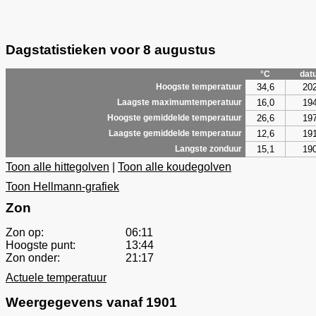
Dagstatistieken voor 8 augustus
°C
dat
34,6
20
Hoogste temperatuur
16,0
19
Laagste maximumtemperatuur
26,6
19
Hoogste gemiddelde temperatuur
12,6
19
Laagste gemiddelde temperatuur
15,1
19
Langste zonduur
Toon alle hittegolven
|
Toon alle koudegolven
Toon Hellmann-grafiek
Zon
Zon op:
06:11
Hoogste punt:
13:44
Zon onder:
21:17
Actuele temperatuur
Weergegevens vanaf 1901