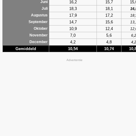
16,2
15,7
15,
Juni
18,3
18,1
Juli
16,
17,9
17,2
Augustus
18,
14,7
15,6
September
13,
10,9
12,4
Oktober
12,
7,0
5,6
November
6,
4,2
4,8
December
4,
Gemiddeld
10,54
10,74
10,
Advertentie