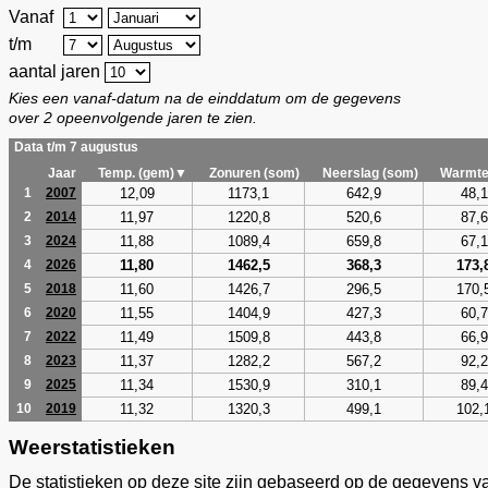
Vanaf
t/m
aantal jaren
Kies een vanaf-datum na de einddatum om de gegevens
over 2 opeenvolgende jaren te zien.
Data t/m 7 augustus
Jaar
Temp. (gem)▼
Zonuren (som)
Neerslag (som)
Warmte
12,09
1173,1
642,9
48,1
1
2007
11,97
1220,8
520,6
87,6
2
2014
11,88
1089,4
659,8
67,1
3
2024
11,80
1462,5
368,3
173,
4
2026
11,60
1426,7
296,5
170,
5
2018
11,55
1404,9
427,3
60,7
6
2020
11,49
1509,8
443,8
66,9
7
2022
11,37
1282,2
567,2
92,2
8
2023
11,34
1530,9
310,1
89,4
9
2025
11,32
1320,3
499,1
102,
10
2019
Weerstatistieken
De statistieken op deze site zijn gebaseerd op de gegevens v