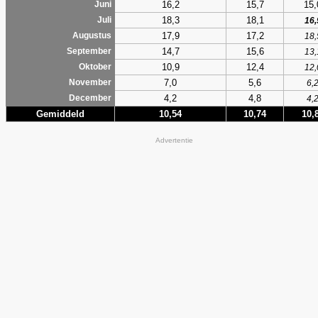
16,2
15,7
15,
Juni
18,3
18,1
Juli
16,
17,9
17,2
Augustus
18,
14,7
15,6
September
13,
10,9
12,4
Oktober
12,
7,0
5,6
November
6,
4,2
4,8
December
4,
Gemiddeld
10,54
10,74
10,
Advertentie