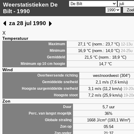
Weerstatistieken De
Bilt - 1990
za 28 jul 1990
X
Temperatuur
27,1 °C (norm.: 23,7 °C)
12-13u
Maximum
16,9 °C (norm.: 14,0 °C)
24-25u
Minimum
21,5 °C (norm.: 18,9 °C)
Gemiddeld
14,7 °C
Minimum op 10 cm hoogte
Wind
westnoordwest (304°)
Overheersende richting
2,1 m/s (7,6 km/u)
Gemiddelde snelheid
3,1 m/s (11,2 km/u)
19-20
Hoogste uurgemiddelde snelheid
7,2 m/s (25,9 km/u)
19-20
Hoogste stoot
Zon
5,7 uur
Duur
36%
Perc. van langst mogelijk
1668 J/cm² (193,1 W/m²)
Globale straling
05:54
Zon op
21:37
Zon onder