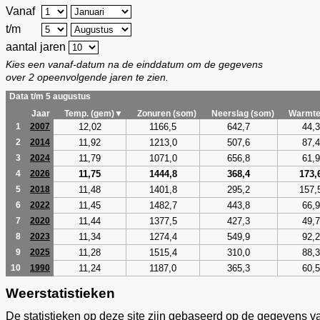
Vanaf
t/m
aantal jaren
Kies een vanaf-datum na de einddatum om de gegevens
over 2 opeenvolgende jaren te zien.
Data t/m 5 augustus
Jaar
Temp. (gem)▼
Zonuren (som)
Neerslag (som)
Warmte
12,02
1166,5
642,7
44,3
1
2007
11,92
1213,0
507,6
87,4
2
2014
11,79
1071,0
656,8
61,9
3
2024
11,75
1444,8
368,4
173,
4
2026
11,48
1401,8
295,2
157,
5
2018
11,45
1482,7
443,8
66,9
6
2022
11,44
1377,5
427,3
49,7
7
2020
11,34
1274,4
549,9
92,2
8
2023
11,28
1515,4
310,0
88,3
9
2025
11,24
1187,0
365,3
60,5
10
1990
Weerstatistieken
De statistieken op deze site zijn gebaseerd op de gegevens v