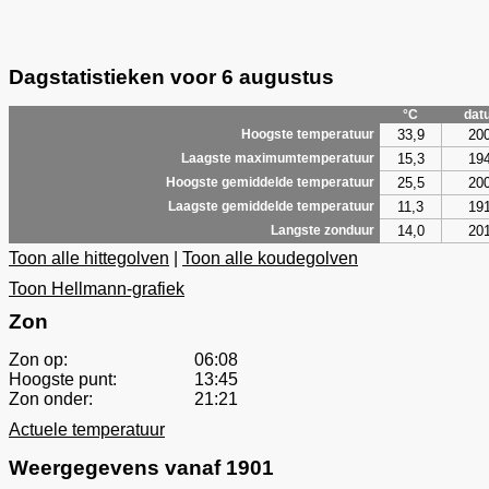
Dagstatistieken voor 6 augustus
°C
dat
33,9
20
Hoogste temperatuur
15,3
19
Laagste maximumtemperatuur
25,5
20
Hoogste gemiddelde temperatuur
11,3
19
Laagste gemiddelde temperatuur
14,0
20
Langste zonduur
Toon alle hittegolven
|
Toon alle koudegolven
Toon Hellmann-grafiek
Zon
Zon op:
06:08
Hoogste punt:
13:45
Zon onder:
21:21
Actuele temperatuur
Weergegevens vanaf 1901