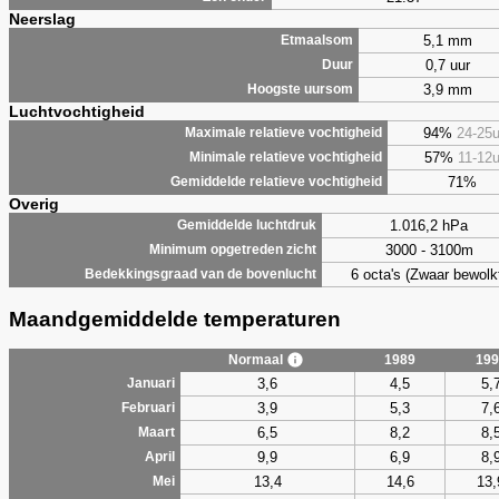
Neerslag
5,1 mm
Etmaalsom
0,7 uur
Duur
3,9 mm
Hoogste uursom
Luchtvochtigheid
94%
24-25
Maximale relatieve vochtigheid
57%
11-12
Minimale relatieve vochtigheid
71%
Gemiddelde relatieve vochtigheid
Overig
1.016,2 hPa
Gemiddelde luchtdruk
3000 - 3100m
Minimum opgetreden zicht
6 octa's (Zwaar bewolk
Bedekkingsgraad van de bovenlucht
Maandgemiddelde temperaturen
Normaal
1989
199
3,6
4,5
5,
Januari
3,9
5,3
7,
Februari
6,5
8,2
8,
Maart
9,9
6,9
8,
April
13,4
14,6
13,
Mei