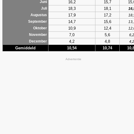
16,2
15,7
15,
Juni
18,3
18,1
Juli
16,
17,9
17,2
Augustus
18,
14,7
15,6
September
13,
10,9
12,4
Oktober
12,
7,0
5,6
November
6,
4,2
4,8
December
4,
Gemiddeld
10,54
10,74
10,
Advertentie