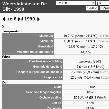
Weerstatistieken De
Bilt - 1990
zo 8 jul 1990
X
Temperatuur
19,7 °C (norm.: 21,4 °C)
16-17u
Maximum
15,0 °C (norm.: 11,9 °C)
24-25u
Minimum
17,0 °C (norm.: 17,0 °C)
Gemiddeld
13,9 °C
Minimum op 10 cm hoogte
Wind
zuidwest (234°)
Overheersende richting
4,6 m/s (16,6 km/u)
Gemiddelde snelheid
7,2 m/s (25,9 km/u)
19-20
Hoogste uurgemiddelde snelheid
12,9 m/s (46,4 km/u)
18-19
Hoogste stoot
Zon
1,6 uur
Duur
10%
Perc. van langst mogelijk
504 J/cm² (58,3 W/m²)
Globale straling
05:28
Zon op
21:59
Zon onder