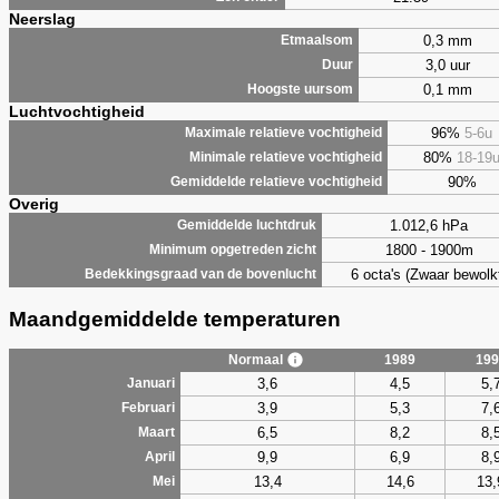
Neerslag
0,3 mm
Etmaalsom
3,0 uur
Duur
0,1 mm
Hoogste uursom
Luchtvochtigheid
96%
5-6u
Maximale relatieve vochtigheid
80%
18-19
Minimale relatieve vochtigheid
90%
Gemiddelde relatieve vochtigheid
Overig
1.012,6 hPa
Gemiddelde luchtdruk
1800 - 1900m
Minimum opgetreden zicht
6 octa's (Zwaar bewolk
Bedekkingsgraad van de bovenlucht
Maandgemiddelde temperaturen
Normaal
1989
199
3,6
4,5
5,
Januari
3,9
5,3
7,
Februari
6,5
8,2
8,
Maart
9,9
6,9
8,
April
13,4
14,6
13,
Mei