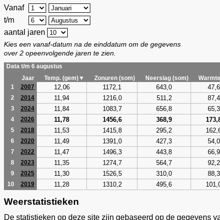
Vanaf
t/m
aantal jaren
Kies een vanaf-datum na de einddatum om de gegevens
over 2 opeenvolgende jaren te zien.
Data t/m 6 augustus
Jaar
Temp. (gem)▼
Zonuren (som)
Neerslag (som)
Warmte
12,06
1172,1
643,0
47,6
1
2007
11,94
1216,0
511,2
87,4
2
2014
11,84
1083,7
656,8
65,3
3
2024
11,78
1456,6
368,9
173,
4
2026
11,53
1415,8
295,2
162,
5
2018
11,49
1391,0
427,3
54,0
6
2020
11,47
1496,3
443,8
66,9
7
2022
11,35
1274,7
564,7
92,2
8
2023
11,30
1526,5
310,0
88,3
9
2025
11,28
1310,2
495,6
101,
10
2019
Weerstatistieken
De statistieken op deze site zijn gebaseerd op de gegevens v