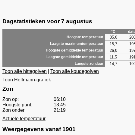
Dagstatistieken voor 7 augustus
°C
dat
35,0
20
Hoogste temperatuur
15,7
19
Laagste maximumtemperatuur
26,0
19
Hoogste gemiddelde temperatuur
11,5
19
Laagste gemiddelde temperatuur
14,7
19
Langste zonduur
Toon alle hittegolven
|
Toon alle koudegolven
Toon Hellmann-grafiek
Zon
Zon op:
06:10
Hoogste punt:
13:45
Zon onder:
21:19
Actuele temperatuur
Weergegevens vanaf 1901