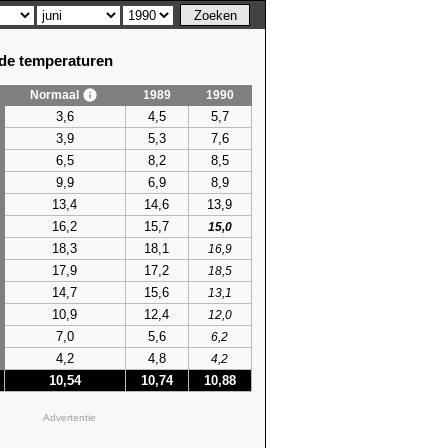
e temperaturen
Normaal
1989
1990
3,6
4,5
5,7
3,9
5,3
7,6
6,5
8,2
8,5
9,9
6,9
8,9
13,4
14,6
13,9
16,2
15,7
15,0
18,3
18,1
16,9
17,9
17,2
18,5
14,7
15,6
13,1
10,9
12,4
12,0
7,0
5,6
6,2
4,2
4,8
4,2
10,54
10,74
10,88
Advertentie