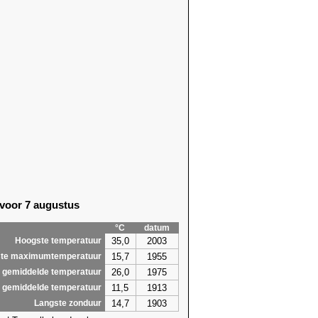
 voor 7 augustus
°C
datum
35,0
2003
Hoogste temperatuur
15,7
1955
te maximumtemperatuur
26,0
1975
 gemiddelde temperatuur
11,5
1913
 gemiddelde temperatuur
14,7
1903
Langste zonduur