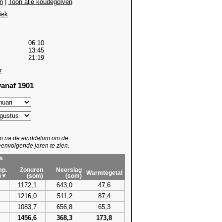
n
|
Toon alle koudegolven
iek
06:10
13:45
21:19
r
anaf 1901
um na de einddatum om de
envolgende jaren te zien.
s
p.
Zonuren
Neerslag
Warmtegetal
)▼
(som)
(som)
1172,1
643,0
47,6
1216,0
511,2
87,4
1083,7
656,8
65,3
1456,6
368,3
173,8