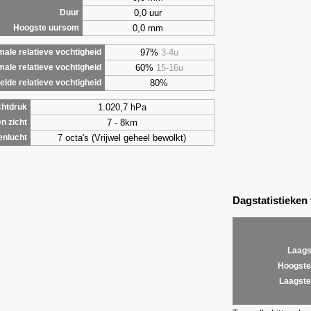
0,0 uur
Duur
0,0 mm
Hoogste uursom
97%
3-4u
ale relatieve vochtigheid
60%
15-16u
male relatieve vochtigheid
80%
lde relatieve vochtigheid
1.020,7 hPa
chtdruk
7 - 8km
n zicht
7 octa's (Vrijwel geheel bewolkt)
enlucht
Dagstatistieken
Laags
Hoogste
Laagste