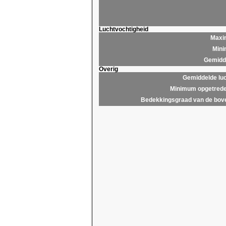
Luchtvochtigheid
Maxim
Mini
Gemidde
Overig
Gemiddelde lu
Minimum opgetrede
Bedekkingsgraad van de bov