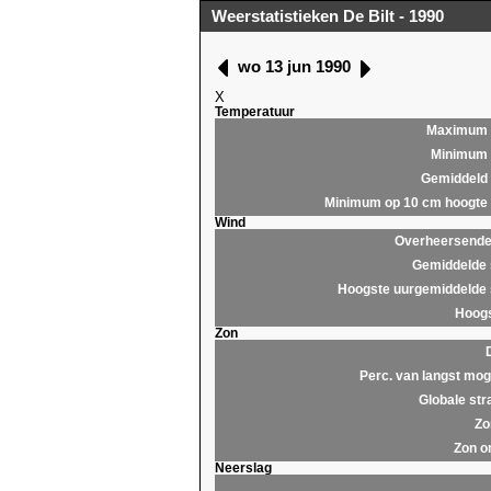
Weerstatistieken De Bilt - 1990
wo 13 jun 1990
X
Temperatuur
Maximum
Minimum
Gemiddeld
Minimum op 10 cm hoogte
Wind
Overheersende 
Gemiddelde 
Hoogste uurgemiddelde 
Hoogs
Zon
Perc. van langst moge
Globale str
Zo
Zon o
Neerslag