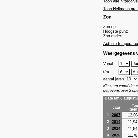
Toon alle hittegolve
Toon Hellmann-graf
Zon
Zon op:
Hoogste punt:
Zon onder:
Actuele temperatuu
Weergegevens v
Vanaf
t/m
aantal jaren
Kies een vanaf-dat
gegevens over 2 ope
Data t/m 6 augustu
Tem
Jaar
(gem
12,06
1
2007
11,94
2
2014
11,84
3
2024
11,78
4
2026