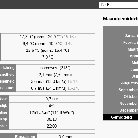
Maandgemiddeld
Januari
17,3 °C (norm.: 20,0 °C)
15-16u
Februari
9,4
°C (norm.: 10,0 °C)
3-4u
Maart
12,6 °C (norm.: 15,4 °C)
April
7,0
°C
Mei
noordwest (318°)
richting
Juni
2,1 m/s (7,6 km/u)
snelheid
Juli
3,6 m/s (13,0 km/u)
16-17u
snelheid
Augustus
6,7 m/s (24,1 km/u)
16-17u
te stoot
September
Oktober
0,7 uur
Duur
November
4%
lijk
December
1251 J/cm² (144,8 W/m²)
aling
Gemiddeld
05:18
n op
22:00
nder
0,0 mm
Etmaalsom