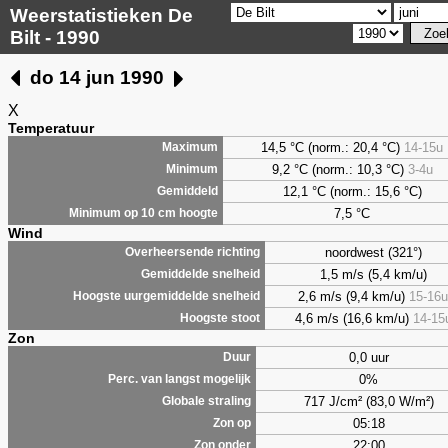
Weerstatistieken De
Bilt - 1990
do 14 jun 1990
X
Temperatuur
14,5 °C (norm.: 20,4 °C)
14-15u
Maximum
9,2
°C (norm.: 10,3 °C)
3-4u
Minimum
12,1 °C (norm.: 15,6 °C)
Gemiddeld
7,5
°C
Minimum op 10 cm hoogte
Wind
noordwest (321°)
Overheersende richting
1,5 m/s (5,4 km/u)
Gemiddelde snelheid
2,6 m/s (9,4 km/u)
15-16u
Hoogste uurgemiddelde snelheid
4,6 m/s (16,6 km/u)
14-15
Hoogste stoot
Zon
0,0 uur
Duur
0%
Perc. van langst mogelijk
717 J/cm² (83,0 W/m²)
Globale straling
05:18
Zon op
22:00
Zon onder