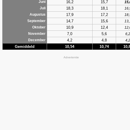
16,2
15,7
Juni
15,
18,3
18,1
Juli
16,
17,9
17,2
Augustus
18,
14,7
15,6
September
13,
10,9
12,4
Oktober
12,
7,0
5,6
November
6,
4,2
4,8
December
4,
Gemiddeld
10,54
10,74
10,
Advertentie