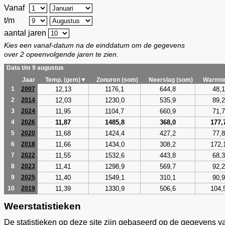
Vanaf
t/m
aantal jaren
Kies een vanaf-datum na de einddatum om de gegevens
over 2 opeenvolgende jaren te zien.
Data t/m 9 augustus
Jaar
Temp. (gem)▼
Zonuren (som)
Neerslag (som)
Warmte
12,13
1176,1
644,8
48,1
1
2007
12,03
1230,0
535,9
89,2
2
2014
11,95
1104,7
660,9
71,7
3
2024
11,87
1485,8
368,0
177,
4
2026
11,68
1424,4
427,2
77,8
5
2020
11,66
1434,0
308,2
172,
6
2018
11,55
1532,6
443,8
68,3
7
2022
11,41
1298,9
569,7
92,2
8
2023
11,40
1549,1
310,1
90,9
9
2025
11,39
1330,9
506,6
104,
10
2019
Weerstatistieken
De statistieken op deze site zijn gebaseerd op de gegevens v