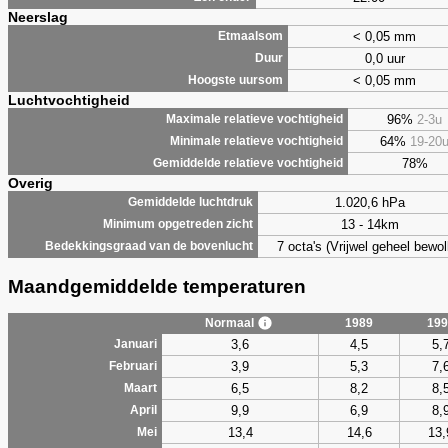
Neerslag
< 0,05 mm
Etmaalsom
0,0 uur
Duur
< 0,05 mm
Hoogste uursom
Luchtvochtigheid
96%
2-3u
Maximale relatieve vochtigheid
64%
19-20
Minimale relatieve vochtigheid
78%
Gemiddelde relatieve vochtigheid
Overig
1.020,6 hPa
Gemiddelde luchtdruk
13 - 14km
Minimum opgetreden zicht
7 octa's (Vrijwel geheel bewol
Bedekkingsgraad van de bovenlucht
Maandgemiddelde temperaturen
Normaal
1989
199
3,6
4,5
5,
Januari
3,9
5,3
7,
Februari
6,5
8,2
8,
Maart
9,9
6,9
8,
April
13,4
14,6
13,
Mei