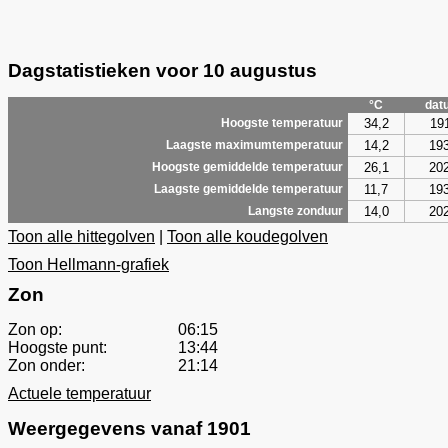
Dagstatistieken voor 10 augustus
°C
dat
34,2
19
Hoogste temperatuur
14,2
19
Laagste maximumtemperatuur
26,1
20
Hoogste gemiddelde temperatuur
11,7
19
Laagste gemiddelde temperatuur
14,0
20
Langste zonduur
Toon alle hittegolven
|
Toon alle koudegolven
Toon Hellmann-grafiek
Zon
Zon op:
06:15
Hoogste punt:
13:44
Zon onder:
21:14
Actuele temperatuur
Weergegevens vanaf 1901