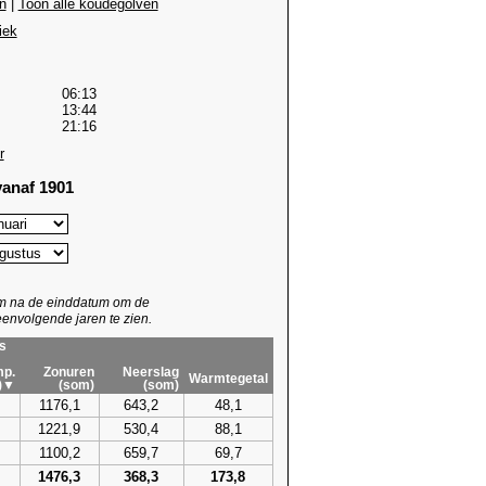
n
|
Toon alle koudegolven
iek
06:13
13:44
21:16
r
anaf 1901
um na de einddatum om de
envolgende jaren te zien.
s
p.
Zonuren
Neerslag
Warmtegetal
)▼
(som)
(som)
1176,1
643,2
48,1
1221,9
530,4
88,1
1100,2
659,7
69,7
1476,3
368,3
173,8