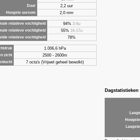
2,2 uur
Duur
2,0 mm
Hoogste uursom
94%
3-4u
ale relatieve vochtigheid
55%
16-17u
male relatieve vochtigheid
78%
lde relatieve vochtigheid
1.006,6 hPa
chtdruk
2500 - 2600m
n zicht
7 octa's (Vrijwel geheel bewolkt)
enlucht
Dagstatistieken
Laags
Hoogste
Laagste