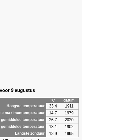
 voor 9 augustus
°C
datum
33,4
1911
Hoogste temperatuur
14,7
1979
te maximumtemperatuur
26,7
2020
 gemiddelde temperatuur
13,1
1902
 gemiddelde temperatuur
13,9
1995
Langste zonduur