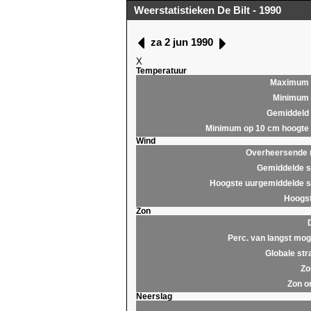
Weerstatistieken De Bilt - 1990
za 2 jun 1990
X
Temperatuur
Maximum
Minimum
Gemiddeld
Minimum op 10 cm hoogte
Wind
Overheersende r
Gemiddelde s
Hoogste uurgemiddelde s
Hoogst
Zon
Perc. van langst moge
Globale str
Zo
Zon o
Neerslag