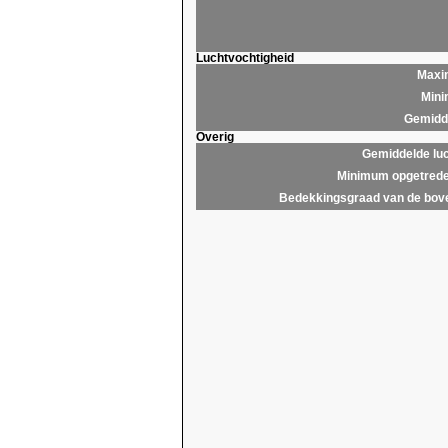
Luchtvochtigheid
Maxim
Mini
Gemidde
Overig
Gemiddelde lu
Minimum opgetrede
Bedekkingsgraad van de bov