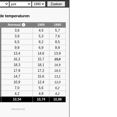
e temperaturen
Normaal
1989
1990
3,6
4,5
5,7
3,9
5,3
7,6
6,5
8,2
8,5
9,9
6,9
8,9
13,4
14,6
13,9
16,2
15,7
15,0
18,3
18,1
16,9
17,9
17,2
18,5
14,7
15,6
13,1
10,9
12,4
12,0
7,0
5,6
6,2
4,2
4,8
4,2
10,54
10,74
10,88
Advertentie