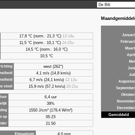
Maandgemiddeld
Januari
17,8 °C (norm.: 21,3 °C)
13-14u
Februari
11,5 °C (norm.: 10,1 °C)
24-25u
Maart
14,5 °C (norm.: 16,0 °C)
April
10,5 °C
Mei
west (262°)
ichting
Juni
4,1 m/s (14,8 km/u)
nelheid
Juli
6,7 m/s (24,1 km/u)
12-13u
nelheid
Augustus
15,9 m/s (57,2 km/u)
20-21u
e stoot
September
Oktober
6,4 uur
Duur
November
39%
lijk
December
1550 J/cm² (179,4 W/m²)
aling
Gemiddeld
05:23
n op
21:50
nder
4,0 mm
Etmaalsom