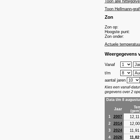
Toon alle hittegolve
Toon Hellmann-graf
Zon
Zon op:
Hoogste punt:
Zon onder:
Actuele temperatuu
Weergegevens v
Vanaf
t/m
aantal jaren
Kies een vanaf-dat
gegevens over 2 ope
Data t/m 8 augustu
Tem
Jaar
(gem
12,11
1
2007
12,00
2
2014
11,91
3
2024
11,82
4
2026