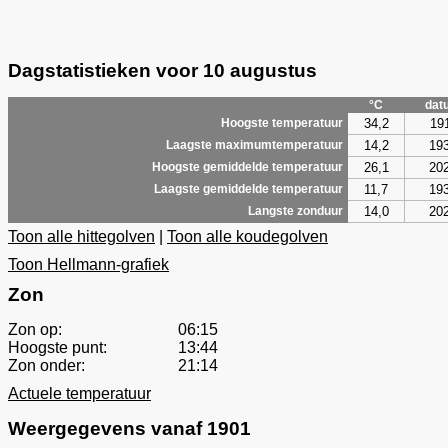
Dagstatistieken voor 10 augustus
°C
dat
34,2
19
Hoogste temperatuur
14,2
19
Laagste maximumtemperatuur
26,1
20
Hoogste gemiddelde temperatuur
11,7
19
Laagste gemiddelde temperatuur
14,0
20
Langste zonduur
Toon alle hittegolven
|
Toon alle koudegolven
Toon Hellmann-grafiek
Zon
Zon op:
06:15
Hoogste punt:
13:44
Zon onder:
21:14
Actuele temperatuur
Weergegevens vanaf 1901