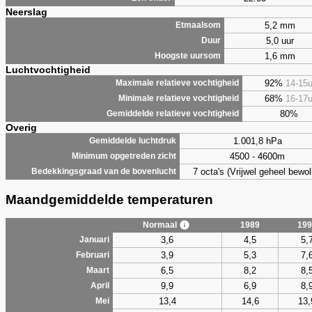
Neerslag
5,2 mm
Etmaalsom
5,0 uur
Duur
1,6 mm
Hoogste uursom
Luchtvochtigheid
92%
14-15
Maximale relatieve vochtigheid
68%
16-17
Minimale relatieve vochtigheid
80%
Gemiddelde relatieve vochtigheid
Overig
1.001,8 hPa
Gemiddelde luchtdruk
4500 - 4600m
Minimum opgetreden zicht
7 octa's (Vrijwel geheel bewol
Bedekkingsgraad van de bovenlucht
Maandgemiddelde temperaturen
Normaal
1989
199
3,6
4,5
5,
Januari
3,9
5,3
7,
Februari
6,5
8,2
8,
Maart
9,9
6,9
8,
April
13,4
14,6
13,
Mei