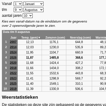
Vanaf
t/m
aantal jaren
Kies een vanaf-datum na de einddatum om de gegevens
over 2 opeenvolgende jaren te zien.
Data t/m 9 augustus
Jaar
Temp. (gem)▼
Zonuren (som)
Neerslag (som)
Warmte
12,13
1176,1
644,8
48,1
1
2007
12,03
1230,0
535,9
89,2
2
2014
11,95
1104,7
660,9
71,7
3
2024
11,87
1485,8
368,6
177,
4
2026
11,68
1424,4
427,2
77,8
5
2020
11,66
1434,0
308,2
172,
6
2018
11,55
1532,6
443,8
68,3
7
2022
11,41
1298,9
569,7
92,2
8
2023
11,40
1549,1
310,1
90,9
9
2025
11,39
1330,9
506,6
104,
10
2019
Weerstatistieken
De statistieken op deze site zijn gebaseerd op de gegevens v