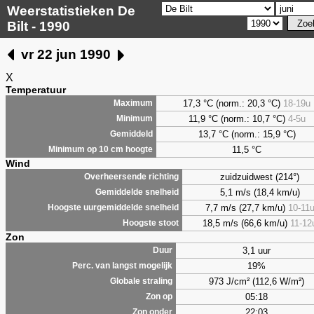
Weerstatistieken De
Bilt - 1990
vr 22 jun 1990
X
Temperatuur
17,3 °C (norm.: 20,3 °C)
18-19u
Maximum
11,9 °C (norm.: 10,7 °C)
4-5u
Minimum
13,7 °C (norm.: 15,9 °C)
Gemiddeld
11,5 °C
Minimum op 10 cm hoogte
Wind
zuidzuidwest (214°)
Overheersende richting
5,1 m/s (18,4 km/u)
Gemiddelde snelheid
7,7 m/s (27,7 km/u)
10-11
Hoogste uurgemiddelde snelheid
18,5 m/s (66,6 km/u)
11-12
Hoogste stoot
Zon
3,1 uur
Duur
19%
Perc. van langst mogelijk
973 J/cm² (112,6 W/m²)
Globale straling
05:18
Zon op
22:03
Zon onder