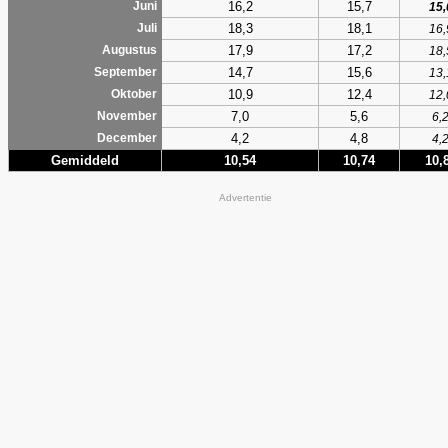
16,2
15,7
Juni
15,
18,3
18,1
Juli
16,
17,9
17,2
Augustus
18,
14,7
15,6
September
13,
10,9
12,4
Oktober
12,
7,0
5,6
November
6,
4,2
4,8
December
4,
Gemiddeld
10,54
10,74
10,
Advertentie