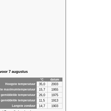
 voor 7 augustus
°C
datum
35,0
2003
Hoogste temperatuur
15,7
1955
te maximumtemperatuur
26,0
1975
 gemiddelde temperatuur
11,5
1913
 gemiddelde temperatuur
14,7
1903
Langste zonduur