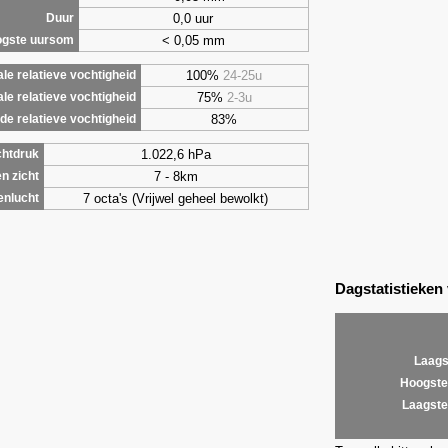
0,0 uur
Duur
< 0,05 mm
gste uursom
100%
24-25u
le relatieve vochtigheid
75%
2-3u
le relatieve vochtigheid
83%
e relatieve vochtigheid
1.022,6 hPa
chtdruk
7 - 8km
n zicht
7 octa's (Vrijwel geheel bewolkt)
enlucht
Dagstatistieken
Laags
Hoogste
Laagste