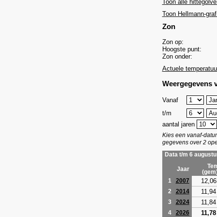
Toon alle hittegolve
Toon Hellmann-graf
Zon
Zon op:
Hoogste punt:
Zon onder:
Actuele temperatuu
Weergegevens v
Vanaf
t/m
aantal jaren
Kies een vanaf-dat
gegevens over 2 ope
Data t/m 6 augustu
Tem
Jaar
(gem
12,06
1
2007
11,94
2
2014
11,84
3
2024
11,78
4
2026