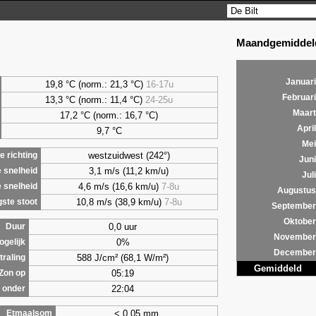
Maandgemiddeld
Januari
19,8 °C (norm.: 21,3 °C)
16-17u
Februari
13,3 °C (norm.: 11,4 °C)
24-25u
Maart
17,2 °C (norm.: 16,7 °C)
April
9,7
°C
Mei
westzuidwest (242°)
 richting
Juni
3,1 m/s (11,2 km/u)
 snelheid
Juli
4,6 m/s (16,6 km/u)
7-8u
 snelheid
Augustus
10,8 m/s (38,9 km/u)
7-8u
ste stoot
September
Oktober
0,0 uur
Duur
November
0%
ogelijk
December
588 J/cm² (68,1 W/m²)
traling
Gemiddeld
05:19
Zon op
22:04
 onder
< 0,05 mm
Etmaalsom