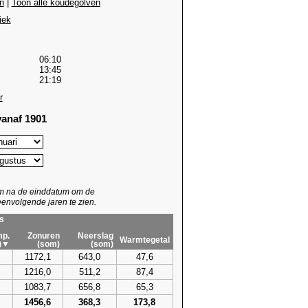
n
|
Toon alle koudegolven
iek
06:10
13:45
21:19
r
anaf 1901
um na de einddatum om de
envolgende jaren te zien.
s
p.
Zonuren
Neerslag
Warmtegetal
)▼
(som)
(som)
1172,1
643,0
47,6
1216,0
511,2
87,4
1083,7
656,8
65,3
1456,6
368,3
173,8