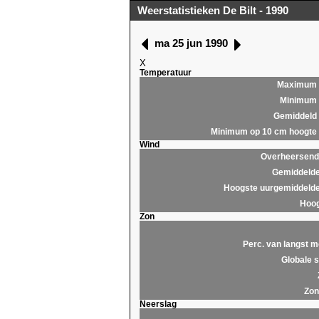
Weerstatistieken De Bilt - 1990
ma 25 jun 1990
X
Temperatuur
Maximum
Minimum
Gemiddeld
Minimum op 10 cm hoogte
Wind
Overheersende
Gemiddelde
Hoogste uurgemiddelde
Hoog
Zon
Perc. van langst m
Globale s
Zon
Neerslag