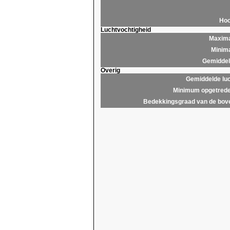
Hoo
Luchtvochtigheid
Maxima
Minima
Gemiddeld
Overig
Gemiddelde lu
Minimum opgetrede
Bedekkingsgraad van de bov