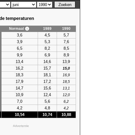
e temperaturen
Normaal
1989
1990
3,6
4,5
5,7
3,9
5,3
7,6
6,5
8,2
8,5
9,9
6,9
8,9
13,4
14,6
13,9
16,2
15,7
15,0
18,3
18,1
16,9
17,9
17,2
18,5
14,7
15,6
13,1
10,9
12,4
12,0
7,0
5,6
6,2
4,2
4,8
4,2
10,54
10,74
10,88
Advertentie