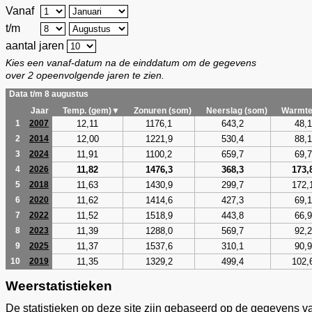
Vanaf
t/m
aantal jaren
Kies een vanaf-datum na de einddatum om de gegevens
over 2 opeenvolgende jaren te zien.
Data t/m 8 augustus
Jaar
Temp. (gem)▼
Zonuren (som)
Neerslag (som)
Warmte
12,11
1176,1
643,2
48,1
1
2007
12,00
1221,9
530,4
88,1
2
2014
11,91
1100,2
659,7
69,7
3
2024
11,82
1476,3
368,3
173,
4
2026
11,63
1430,9
299,7
172,
5
2018
11,62
1414,6
427,3
69,1
6
2020
11,52
1518,9
443,8
66,9
7
2022
11,39
1288,0
569,7
92,2
8
2023
11,37
1537,6
310,1
90,9
9
2025
11,35
1329,2
499,4
102,
10
2019
Weerstatistieken
De statistieken op deze site zijn gebaseerd op de gegevens v