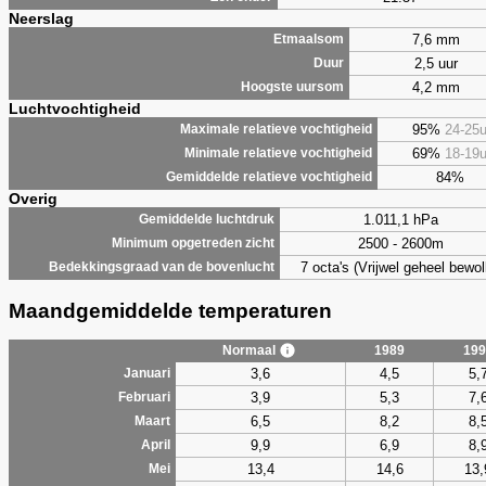
Neerslag
7,6 mm
Etmaalsom
2,5 uur
Duur
4,2 mm
Hoogste uursom
Luchtvochtigheid
95%
24-25
Maximale relatieve vochtigheid
69%
18-19
Minimale relatieve vochtigheid
84%
Gemiddelde relatieve vochtigheid
Overig
1.011,1 hPa
Gemiddelde luchtdruk
2500 - 2600m
Minimum opgetreden zicht
7 octa's (Vrijwel geheel bewol
Bedekkingsgraad van de bovenlucht
Maandgemiddelde temperaturen
Normaal
1989
199
3,6
4,5
5,
Januari
3,9
5,3
7,
Februari
6,5
8,2
8,
Maart
9,9
6,9
8,
April
13,4
14,6
13,
Mei