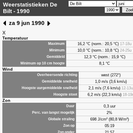
Weerstatistieken De
Bilt - 1990
za 9 jun 1990
X
Temperatuur
16,2 °C (norm.: 20,5 °C)
17-18u
Maximum
10,0 °C (norm.: 10,8 °C)
24-25u
Minimum
12,3 °C (norm.: 15,9 °C)
Gemiddeld
8,1
°C
Minimum op 10 cm hoogte
Wind
west (272°)
Overheersende richting
1,0 m/s (3,6 km/u)
Gemiddelde snelheid
2,1 m/s (7,6 km/u)
12-13u
Hoogste uurgemiddelde snelheid
6,2 m/s (22,3 km/u)
18-19
Hoogste stoot
Zon
0,3 uur
Duur
2%
Perc. van langst mogelijk
698 J/cm² (80,8 W/m²)
Globale straling
05:19
Zon op
21:57
Zon onder