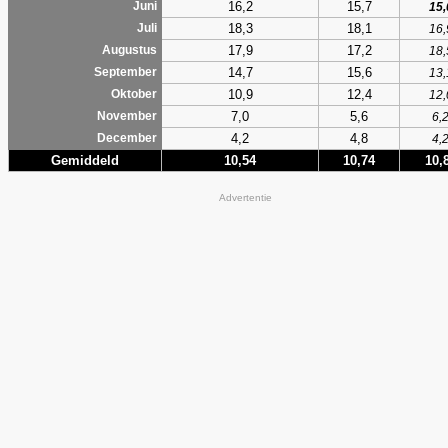
16,2
15,7
Juni
15,
18,3
18,1
Juli
16,
17,9
17,2
Augustus
18,
14,7
15,6
September
13,
10,9
12,4
Oktober
12,
7,0
5,6
November
6,
4,2
4,8
December
4,
Gemiddeld
10,54
10,74
10,
Advertentie