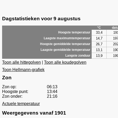
Dagstatistieken voor 9 augustus
°C
dat
33,4
19
Hoogste temperatuur
14,7
19
Laagste maximumtemperatuur
26,7
20
Hoogste gemiddelde temperatuur
13,1
19
Laagste gemiddelde temperatuur
13,9
19
Langste zonduur
Toon alle hittegolven
|
Toon alle koudegolven
Toon Hellmann-grafiek
Zon
Zon op:
06:13
Hoogste punt:
13:44
Zon onder:
21:16
Actuele temperatuur
Weergegevens vanaf 1901