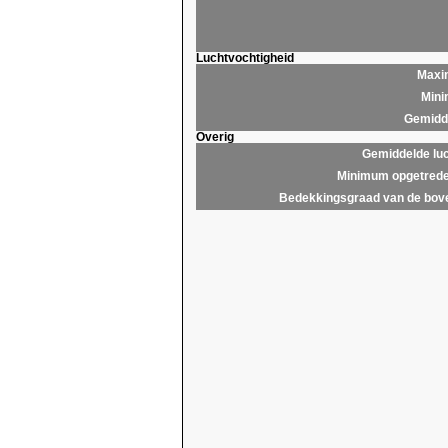
Luchtvochtigheid
Maxim
Mini
Gemidde
Overig
Gemiddelde lu
Minimum opgetrede
Bedekkingsgraad van de bov