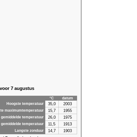
 voor 7 augustus
°C
datum
35,0
2003
Hoogste temperatuur
15,7
1955
te maximumtemperatuur
26,0
1975
 gemiddelde temperatuur
11,5
1913
 gemiddelde temperatuur
14,7
1903
Langste zonduur