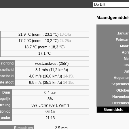
Maandgemiddeld
Januar
21,9 °C (norm.: 23,1 °C)
13-14u
Februar
17,2 °C (norm.: 13,2 °C)
24-25u
Maar
18,7 °C (norm.: 18,3 °C)
Apri
17,1 °C
Me
westzuidwest (255°)
richting
Jun
3,1 m/s (11,2 km/u)
snelheid
Jul
4,6 m/s (16,6 km/u)
14-15u
snelheid
Augustu
9,8 m/s (35,3 km/u)
14-15u
te stoot
Septembe
Oktobe
0,4 uur
Duur
Novembe
3%
ogelijk
Decembe
597 J/cm² (69,1 W/m²)
traling
Gemiddeld
06:15
Zon op
21:13
 onder
2,5 mm
Etmaalsom