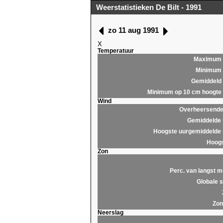
Weerstatistieken De Bilt - 1991
zo 11 aug 1991
X
Temperatuur
Maximum
Minimum
Gemiddeld
Minimum op 10 cm hoogte
Wind
Overheersende 
Gemiddelde 
Hoogste uurgemiddelde 
Hoogs
Zon
Perc. van langst m
Globale s
Zon
Neerslag