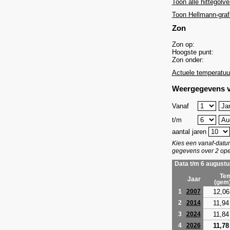
Toon alle hittegolve
Toon Hellmann-graf
Zon
Zon op:
Hoogste punt:
Zon onder:
Actuele temperatuu
Weergegevens v
Vanaf
t/m
aantal jaren
Kies een vanaf-dat
gegevens over 2 ope
Data t/m 6 augustu
Tem
Jaar
(gem
12,06
1
2007
11,94
2
2014
11,84
3
2024
11,78
4
2026