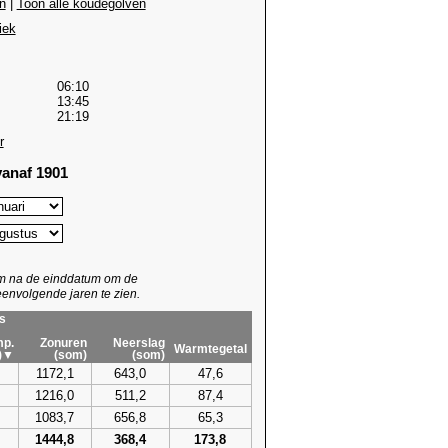
n
|
Toon alle koudegolven
iek
06:10
13:45
21:19
r
anaf 1901
um na de einddatum om de
envolgende jaren te zien.
s
p.
Zonuren
Neerslag
Warmtegetal
)▼
(som)
(som)
1172,1
643,0
47,6
1216,0
511,2
87,4
1083,7
656,8
65,3
1444,8
368,4
173,8