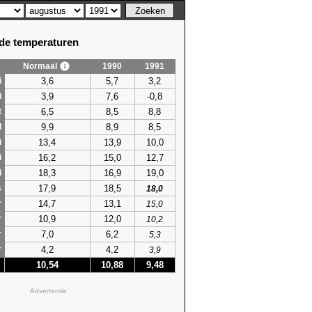
e temperaturen
Normaal
1990
1991
3,6
5,7
3,2
i
3,9
7,6
-0,8
i
6,5
8,5
8,8
t
9,9
8,9
8,5
l
13,4
13,9
10,0
i
16,2
15,0
12,7
i
18,3
16,9
19,0
i
17,9
18,5
s
18,0
14,7
13,1
r
15,0
10,9
12,0
r
10,2
7,0
6,2
r
5,3
4,2
4,2
r
3,9
10,54
10,88
9,48
Advertentie