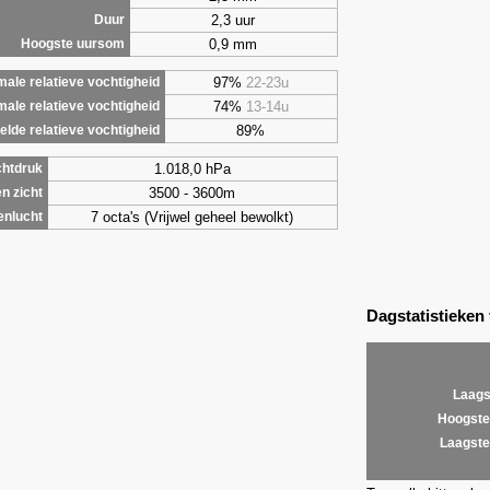
2,3 uur
Duur
0,9 mm
Hoogste uursom
97%
22-23u
ale relatieve vochtigheid
74%
13-14u
male relatieve vochtigheid
89%
lde relatieve vochtigheid
1.018,0 hPa
chtdruk
3500 - 3600m
n zicht
7 octa's (Vrijwel geheel bewolkt)
enlucht
Dagstatistieken
Laags
Hoogste
Laagste