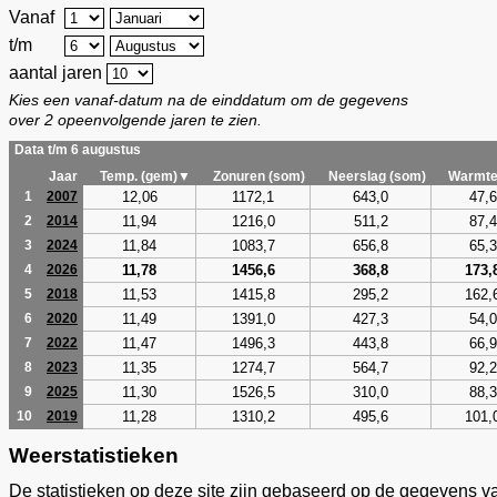
Vanaf
t/m
aantal jaren
Kies een vanaf-datum na de einddatum om de gegevens
over 2 opeenvolgende jaren te zien.
Data t/m 6 augustus
Jaar
Temp. (gem)▼
Zonuren (som)
Neerslag (som)
Warmte
12,06
1172,1
643,0
47,6
1
2007
11,94
1216,0
511,2
87,4
2
2014
11,84
1083,7
656,8
65,3
3
2024
11,78
1456,6
368,8
173,
4
2026
11,53
1415,8
295,2
162,
5
2018
11,49
1391,0
427,3
54,0
6
2020
11,47
1496,3
443,8
66,9
7
2022
11,35
1274,7
564,7
92,2
8
2023
11,30
1526,5
310,0
88,3
9
2025
11,28
1310,2
495,6
101,
10
2019
Weerstatistieken
De statistieken op deze site zijn gebaseerd op de gegevens v