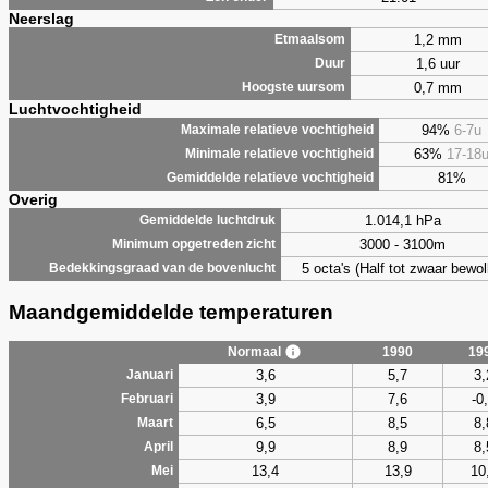
Neerslag
1,2 mm
Etmaalsom
1,6 uur
Duur
0,7 mm
Hoogste uursom
Luchtvochtigheid
94%
6-7u
Maximale relatieve vochtigheid
63%
17-18
Minimale relatieve vochtigheid
81%
Gemiddelde relatieve vochtigheid
Overig
1.014,1 hPa
Gemiddelde luchtdruk
3000 - 3100m
Minimum opgetreden zicht
5 octa's (Half tot zwaar bewol
Bedekkingsgraad van de bovenlucht
Maandgemiddelde temperaturen
Normaal
1990
19
3,6
5,7
3,
Januari
3,9
7,6
-0
Februari
6,5
8,5
8,
Maart
9,9
8,9
8,
April
13,4
13,9
10
Mei