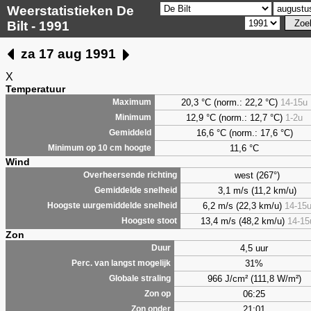
Weerstatistieken De
Bilt - 1991
za 17 aug 1991
X
Temperatuur
20,3 °C (norm.: 22,2 °C)
14-15u
Maximum
12,9 °C (norm.: 12,7 °C)
1-2u
Minimum
16,6 °C (norm.: 17,6 °C)
Gemiddeld
11,6 °C
Minimum op 10 cm hoogte
Wind
west (267°)
Overheersende richting
3,1 m/s (11,2 km/u)
Gemiddelde snelheid
6,2 m/s (22,3 km/u)
14-15
Hoogste uurgemiddelde snelheid
13,4 m/s (48,2 km/u)
14-15
Hoogste stoot
Zon
4,5 uur
Duur
31%
Perc. van langst mogelijk
966 J/cm² (111,8 W/m²)
Globale straling
06:25
Zon op
21:01
Zon onder