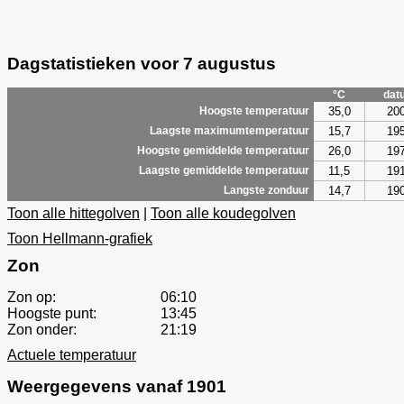
Dagstatistieken voor 7 augustus
°C
dat
35,0
20
Hoogste temperatuur
15,7
19
Laagste maximumtemperatuur
26,0
19
Hoogste gemiddelde temperatuur
11,5
19
Laagste gemiddelde temperatuur
14,7
19
Langste zonduur
Toon alle hittegolven
|
Toon alle koudegolven
Toon Hellmann-grafiek
Zon
Zon op:
06:10
Hoogste punt:
13:45
Zon onder:
21:19
Actuele temperatuur
Weergegevens vanaf 1901