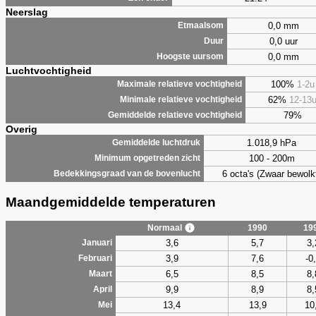
Neerslag
0,0 mm
Etmaalsom
0,0 uur
Duur
0,0 mm
Hoogste uursom
Luchtvochtigheid
100%
1-2u
Maximale relatieve vochtigheid
62%
12-13
Minimale relatieve vochtigheid
79%
Gemiddelde relatieve vochtigheid
Overig
1.018,9 hPa
Gemiddelde luchtdruk
100 - 200m
Minimum opgetreden zicht
6 octa's (Zwaar bewolk
Bedekkingsgraad van de bovenlucht
Maandgemiddelde temperaturen
Normaal
1990
19
3,6
5,7
3,
Januari
3,9
7,6
-0
Februari
6,5
8,5
8,
Maart
9,9
8,9
8,
April
13,4
13,9
10
Mei