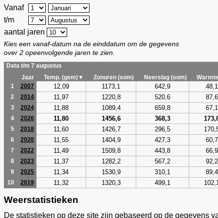
Vanaf
t/m
aantal jaren
Kies een vanaf-datum na de einddatum om de gegevens
over 2 opeenvolgende jaren te zien.
Data t/m 7 augustus
Jaar
Temp. (gem)▼
Zonuren (som)
Neerslag (som)
Warmte
12,09
1173,1
642,9
48,1
1
2007
11,97
1220,8
520,6
87,6
2
2014
11,88
1089,4
659,8
67,1
3
2024
11,80
1456,6
368,3
173,
4
2026
11,60
1426,7
296,5
170,
5
2018
11,55
1404,9
427,3
60,7
6
2020
11,49
1509,8
443,8
66,9
7
2022
11,37
1282,2
567,2
92,2
8
2023
11,34
1530,9
310,1
89,4
9
2025
11,32
1320,3
499,1
102,
10
2019
Weerstatistieken
De statistieken op deze site zijn gebaseerd op de gegevens v