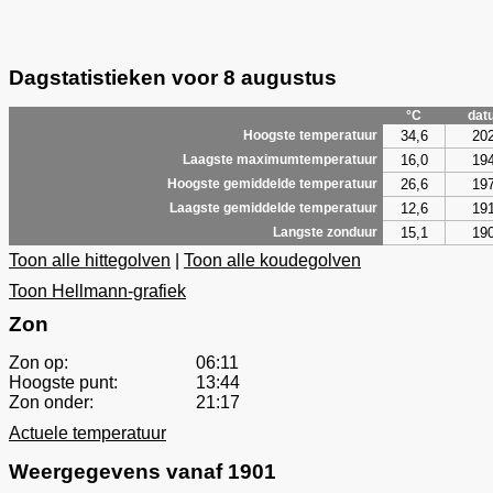
Dagstatistieken voor 8 augustus
°C
dat
34,6
20
Hoogste temperatuur
16,0
19
Laagste maximumtemperatuur
26,6
19
Hoogste gemiddelde temperatuur
12,6
19
Laagste gemiddelde temperatuur
15,1
19
Langste zonduur
Toon alle hittegolven
|
Toon alle koudegolven
Toon Hellmann-grafiek
Zon
Zon op:
06:11
Hoogste punt:
13:44
Zon onder:
21:17
Actuele temperatuur
Weergegevens vanaf 1901