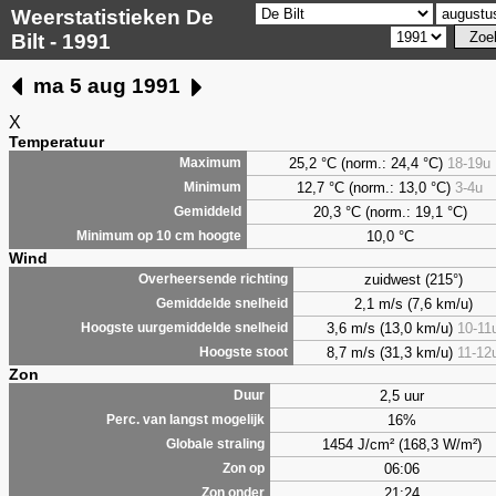
Weerstatistieken De
Bilt - 1991
ma 5 aug 1991
X
Temperatuur
25,2 °C (norm.: 24,4 °C)
18-19u
Maximum
12,7 °C (norm.: 13,0 °C)
3-4u
Minimum
20,3 °C (norm.: 19,1 °C)
Gemiddeld
10,0 °C
Minimum op 10 cm hoogte
Wind
zuidwest (215°)
Overheersende richting
2,1 m/s (7,6 km/u)
Gemiddelde snelheid
3,6 m/s (13,0 km/u)
10-11
Hoogste uurgemiddelde snelheid
8,7 m/s (31,3 km/u)
11-12
Hoogste stoot
Zon
2,5 uur
Duur
16%
Perc. van langst mogelijk
1454 J/cm² (168,3 W/m²)
Globale straling
06:06
Zon op
21:24
Zon onder