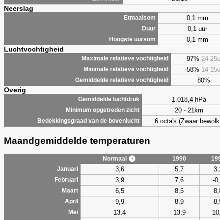
Neerslag
0,1 mm
Etmaalsom
0,1 uur
Duur
0,1 mm
Hoogste uursom
Luchtvochtigheid
97%
24-25
Maximale relatieve vochtigheid
58%
14-15
Minimale relatieve vochtigheid
80%
Gemiddelde relatieve vochtigheid
Overig
1.018,4 hPa
Gemiddelde luchtdruk
20 - 21km
Minimum opgetreden zicht
6 octa's (Zwaar bewolk
Bedekkingsgraad van de bovenlucht
Maandgemiddelde temperaturen
Normaal
1990
19
3,6
5,7
3,
Januari
3,9
7,6
-0
Februari
6,5
8,5
8,
Maart
9,9
8,9
8,
April
13,4
13,9
10
Mei