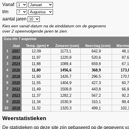
Vanaf
t/m
aantal jaren
Kies een vanaf-datum na de einddatum om de gegevens
over 2 opeenvolgende jaren te zien.
Data t/m 7 augustus
Jaar
Temp. (gem)▼
Zonuren (som)
Neerslag (som)
Warmte
12,09
1173,1
642,9
48,1
1
2007
11,97
1220,8
520,6
87,6
2
2014
11,88
1089,4
659,8
67,1
3
2024
11,80
1456,6
368,9
173,
4
2026
11,60
1426,7
296,5
170,
5
2018
11,55
1404,9
427,3
60,7
6
2020
11,49
1509,8
443,8
66,9
7
2022
11,37
1282,2
567,2
92,2
8
2023
11,34
1530,9
310,1
89,4
9
2025
11,32
1320,3
499,1
102,
10
2019
Weerstatistieken
De statistieken op deze site zijn gebaseerd op de gegevens v