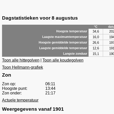
Dagstatistieken voor 8 augustus
°C
dat
34,6
20
Hoogste temperatuur
16,0
19
Laagste maximumtemperatuur
26,6
19
Hoogste gemiddelde temperatuur
12,6
19
Laagste gemiddelde temperatuur
15,1
19
Langste zonduur
Toon alle hittegolven
|
Toon alle koudegolven
Toon Hellmann-grafiek
Zon
Zon op:
06:11
Hoogste punt:
13:44
Zon onder:
21:17
Actuele temperatuur
Weergegevens vanaf 1901