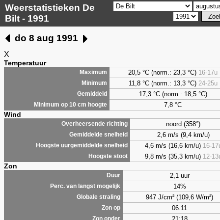
Weerstatistieken De
Bilt - 1991
do 8 aug 1991
X
Temperatuur
20,5 °C (norm.: 23,3 °C)
16-17u
Maximum
11,8 °C (norm.: 13,3 °C)
24-25u
Minimum
17,3 °C (norm.: 18,5 °C)
Gemiddeld
7,8
°C
Minimum op 10 cm hoogte
Wind
noord (358°)
Overheersende richting
2,6 m/s (9,4 km/u)
Gemiddelde snelheid
4,6 m/s (16,6 km/u)
16-17
Hoogste uurgemiddelde snelheid
9,8 m/s (35,3 km/u)
12-13
Hoogste stoot
Zon
2,1 uur
Duur
14%
Perc. van langst mogelijk
947 J/cm² (109,6 W/m²)
Globale straling
06:11
Zon op
21:18
Zon onder