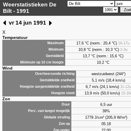
Weerstatistieken De
Bilt - 1991
vr 14 jun 1991
X
Temperatuur
17,6 °C (norm.: 20,4 °C)
16-17u
Maximum
10,8 °C (norm.: 10,3 °C)
2-3u
Minimum
13,7 °C (norm.: 15,6 °C)
Gemiddeld
10,2 °C
Minimum op 10 cm hoogte
Wind
westzuidwest (244°)
Overheersende richting
5,1 m/s (18,4 km/u)
Gemiddelde snelheid
6,7 m/s (24,1 km/u)
11-12
Hoogste uurgemiddelde snelheid
13,9 m/s (50,0 km/u)
15-16
Hoogste stoot
Zon
6,5 uur
Duur
39%
Perc. van langst mogelijk
1779 J/cm² (205,9 W/m²)
Globale straling
05:18
Zon op
22:00
Zon onder