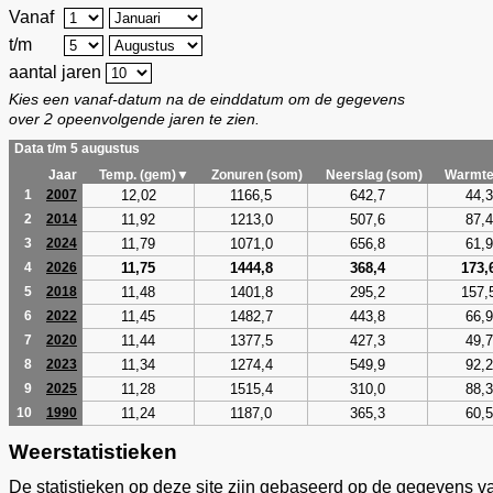
Vanaf
t/m
aantal jaren
Kies een vanaf-datum na de einddatum om de gegevens
over 2 opeenvolgende jaren te zien.
Data t/m 5 augustus
Jaar
Temp. (gem)▼
Zonuren (som)
Neerslag (som)
Warmte
12,02
1166,5
642,7
44,3
1
2007
11,92
1213,0
507,6
87,4
2
2014
11,79
1071,0
656,8
61,9
3
2024
11,75
1444,8
368,4
173,
4
2026
11,48
1401,8
295,2
157,
5
2018
11,45
1482,7
443,8
66,9
6
2022
11,44
1377,5
427,3
49,7
7
2020
11,34
1274,4
549,9
92,2
8
2023
11,28
1515,4
310,0
88,3
9
2025
11,24
1187,0
365,3
60,5
10
1990
Weerstatistieken
De statistieken op deze site zijn gebaseerd op de gegevens v