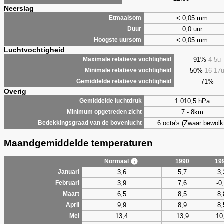
Neerslag
< 0,05 mm
Etmaalsom
0,0 uur
Duur
< 0,05 mm
Hoogste uursom
Luchtvochtigheid
91%
4-5u
Maximale relatieve vochtigheid
50%
16-17
Minimale relatieve vochtigheid
71%
Gemiddelde relatieve vochtigheid
Overig
1.010,5 hPa
Gemiddelde luchtdruk
7 - 8km
Minimum opgetreden zicht
6 octa's (Zwaar bewolk
Bedekkingsgraad van de bovenlucht
Maandgemiddelde temperaturen
Normaal
1990
19
3,6
5,7
3,
Januari
3,9
7,6
-0
Februari
6,5
8,5
8,
Maart
9,9
8,9
8,
April
13,4
13,9
10
Mei