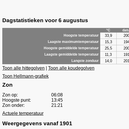
Dagstatistieken voor 6 augustus
°C
dat
33,9
20
Hoogste temperatuur
15,3
19
Laagste maximumtemperatuur
25,5
20
Hoogste gemiddelde temperatuur
11,3
19
Laagste gemiddelde temperatuur
14,0
20
Langste zonduur
Toon alle hittegolven
|
Toon alle koudegolven
Toon Hellmann-grafiek
Zon
Zon op:
06:08
Hoogste punt:
13:45
Zon onder:
21:21
Actuele temperatuur
Weergegevens vanaf 1901