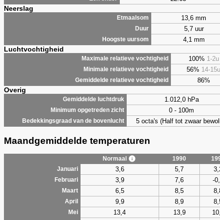
Neerslag
13,6 mm
Etmaalsom
5,7 uur
Duur
4,1 mm
Hoogste uursom
Luchtvochtigheid
100%
1-2u
Maximale relatieve vochtigheid
56%
14-15
Minimale relatieve vochtigheid
86%
Gemiddelde relatieve vochtigheid
Overig
1.012,0 hPa
Gemiddelde luchtdruk
0 - 100m
Minimum opgetreden zicht
5 octa's (Half tot zwaar bewol
Bedekkingsgraad van de bovenlucht
Maandgemiddelde temperaturen
Normaal
1990
19
3,6
5,7
3,
Januari
3,9
7,6
-0
Februari
6,5
8,5
8,
Maart
9,9
8,9
8,
April
13,4
13,9
10
Mei