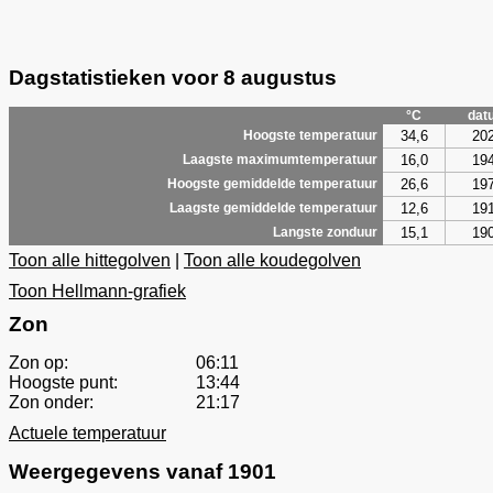
Dagstatistieken voor 8 augustus
°C
dat
34,6
20
Hoogste temperatuur
16,0
19
Laagste maximumtemperatuur
26,6
19
Hoogste gemiddelde temperatuur
12,6
19
Laagste gemiddelde temperatuur
15,1
19
Langste zonduur
Toon alle hittegolven
|
Toon alle koudegolven
Toon Hellmann-grafiek
Zon
Zon op:
06:11
Hoogste punt:
13:44
Zon onder:
21:17
Actuele temperatuur
Weergegevens vanaf 1901