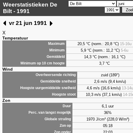
Weerstatistieken De
Bilt - 1991
vr 21 jun 1991
X
Temperatuur
20,5 °C (norm.: 20,8 °C)
15-16u
Maximum
5,9
°C (norm.: 11,2 °C)
5-6u
Minimum
14,3 °C (norm.: 16,1 °C)
Gemiddeld
3,7
°C
Minimum op 10 cm hoogte
Wind
zuid (189°)
Overheersende richting
2,6 m/s (9,4 km/u)
Gemiddelde snelheid
4,6 m/s (16,6 km/u)
13-14
Hoogste uurgemiddelde snelheid
10,3 m/s (37,1 km/u)
14-15
Hoogste stoot
Zon
6,1 uur
Duur
36%
Perc. van langst mogelijk
1970 J/cm² (228,0 W/m²)
Globale straling
05:18
Zon op
22:03
Zon onder