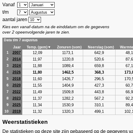
Vanaf
t/m
aantal jaren
Kies een vanaf-datum na de einddatum om de gegevens
over 2 opeenvolgende jaren te zien.
Data t/m 7 augustus
Jaar
Temp. (gem)▼
Zonuren (som)
Neerslag (som)
Warmte
12,09
1173,1
642,9
48,1
1
2007
11,97
1220,8
520,6
87,6
2
2014
11,88
1089,4
659,8
67,1
3
2024
11,80
1462,5
368,3
173,
4
2026
11,60
1426,7
296,5
170,
5
2018
11,55
1404,9
427,3
60,7
6
2020
11,49
1509,8
443,8
66,9
7
2022
11,37
1282,2
567,2
92,2
8
2023
11,34
1530,9
310,1
89,4
9
2025
11,32
1320,3
499,1
102,
10
2019
Weerstatistieken
De statistieken op deze site zijn gebaseerd op de gegevens v