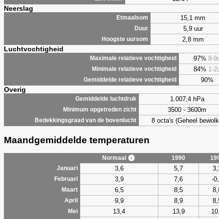
Neerslag
15,1 mm
Etmaalsom
5,9 uur
Duur
2,8 mm
Hoogste uursom
Luchtvochtigheid
97%
8-9
Maximale relatieve vochtigheid
84%
1-2
Minimale relatieve vochtigheid
90%
Gemiddelde relatieve vochtigheid
Overig
1.007,4 hPa
Gemiddelde luchtdruk
3500 - 3600m
Minimum opgetreden zicht
8 octa's (Geheel bewolk
Bedekkingsgraad van de bovenlucht
Maandgemiddelde temperaturen
Normaal
1990
19
3,6
5,7
3,
Januari
3,9
7,6
-0
Februari
6,5
8,5
8,
Maart
9,9
8,9
8,
April
13,4
13,9
10
Mei