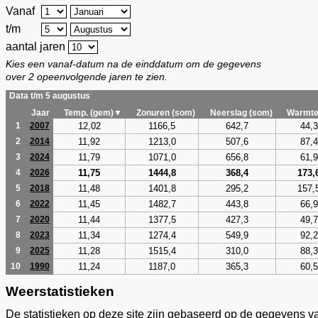
Vanaf
t/m
aantal jaren
Kies een vanaf-datum na de einddatum om de gegevens
over 2 opeenvolgende jaren te zien.
Data t/m 5 augustus
Jaar
Temp. (gem)▼
Zonuren (som)
Neerslag (som)
Warmte
12,02
1166,5
642,7
44,3
1
2007
11,92
1213,0
507,6
87,4
2
2014
11,79
1071,0
656,8
61,9
3
2024
11,75
1444,8
368,4
173,
4
2026
11,48
1401,8
295,2
157,
5
2018
11,45
1482,7
443,8
66,9
6
2022
11,44
1377,5
427,3
49,7
7
2020
11,34
1274,4
549,9
92,2
8
2023
11,28
1515,4
310,0
88,3
9
2025
11,24
1187,0
365,3
60,5
10
1990
Weerstatistieken
De statistieken op deze site zijn gebaseerd op de gegevens v