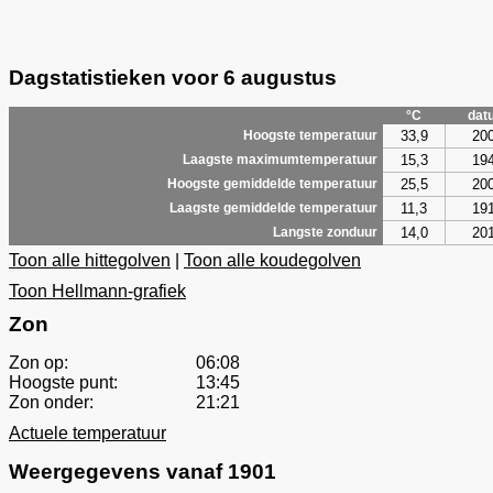
Dagstatistieken voor 6 augustus
°C
dat
33,9
20
Hoogste temperatuur
15,3
19
Laagste maximumtemperatuur
25,5
20
Hoogste gemiddelde temperatuur
11,3
19
Laagste gemiddelde temperatuur
14,0
20
Langste zonduur
Toon alle hittegolven
|
Toon alle koudegolven
Toon Hellmann-grafiek
Zon
Zon op:
06:08
Hoogste punt:
13:45
Zon onder:
21:21
Actuele temperatuur
Weergegevens vanaf 1901