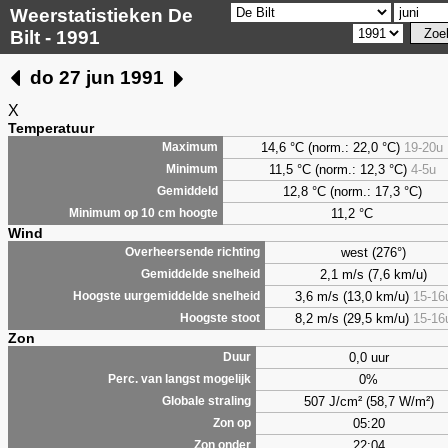
Weerstatistieken De
Bilt - 1991
do 27 jun 1991
X
Temperatuur
14,6 °C (norm.: 22,0 °C)
19-20u
Maximum
11,5 °C (norm.: 12,3 °C)
4-5u
Minimum
12,8 °C (norm.: 17,3 °C)
Gemiddeld
11,2 °C
Minimum op 10 cm hoogte
Wind
west (276°)
Overheersende richting
2,1 m/s (7,6 km/u)
Gemiddelde snelheid
3,6 m/s (13,0 km/u)
15-16
Hoogste uurgemiddelde snelheid
8,2 m/s (29,5 km/u)
15-16
Hoogste stoot
Zon
0,0 uur
Duur
0%
Perc. van langst mogelijk
507 J/cm² (58,7 W/m²)
Globale straling
05:20
Zon op
22:04
Zon onder