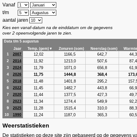
Vanaf
t/m
aantal jaren
Kies een vanaf-datum na de einddatum om de gegevens
over 2 opeenvolgende jaren te zien.
Data t/m 5 augustus
Jaar
Temp. (gem)▼
Zonuren (som)
Neerslag (som)
Warmte
12,02
1166,5
642,7
44,3
1
2007
11,92
1213,0
507,6
87,4
2
2014
11,79
1071,0
656,8
61,9
3
2024
11,75
1444,8
368,4
173,
4
2026
11,48
1401,8
295,2
157,
5
2018
11,45
1482,7
443,8
66,9
6
2022
11,44
1377,5
427,3
49,7
7
2020
11,34
1274,4
549,9
92,2
8
2023
11,28
1515,4
310,0
88,3
9
2025
11,24
1187,0
365,3
60,5
10
1990
Weerstatistieken
De statistieken op deze site zijn gebaseerd op de gegevens v