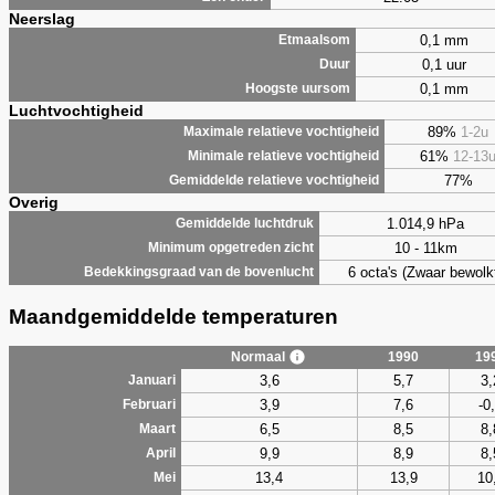
Neerslag
0,1 mm
Etmaalsom
0,1 uur
Duur
0,1 mm
Hoogste uursom
Luchtvochtigheid
89%
1-2u
Maximale relatieve vochtigheid
61%
12-13
Minimale relatieve vochtigheid
77%
Gemiddelde relatieve vochtigheid
Overig
1.014,9 hPa
Gemiddelde luchtdruk
10 - 11km
Minimum opgetreden zicht
6 octa's (Zwaar bewolk
Bedekkingsgraad van de bovenlucht
Maandgemiddelde temperaturen
Normaal
1990
19
3,6
5,7
3,
Januari
3,9
7,6
-0
Februari
6,5
8,5
8,
Maart
9,9
8,9
8,
April
13,4
13,9
10
Mei