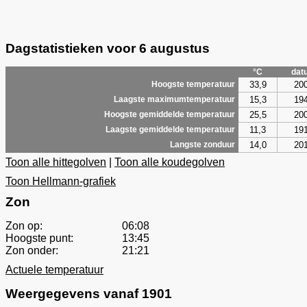
Dagstatistieken voor 6 augustus
°C
dat
33,9
20
Hoogste temperatuur
15,3
19
Laagste maximumtemperatuur
25,5
20
Hoogste gemiddelde temperatuur
11,3
19
Laagste gemiddelde temperatuur
14,0
20
Langste zonduur
Toon alle hittegolven
|
Toon alle koudegolven
Toon Hellmann-grafiek
Zon
Zon op:
06:08
Hoogste punt:
13:45
Zon onder:
21:21
Actuele temperatuur
Weergegevens vanaf 1901