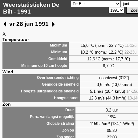
Weerstatistieken De
Bilt - 1991
vr 28 jun 1991
X
Temperatuur
15,6 °C (norm.: 22,7 °C)
11-12u
Maximum
10,2 °C (norm.: 12,2 °C)
22-23u
Minimum
12,6 °C (norm.: 17,7 °C)
Gemiddeld
8,7
°C
Minimum op 10 cm hoogte
Wind
noordwest (312°)
Overheersende richting
3,6 m/s (13,0 km/u)
Gemiddelde snelheid
5,1 m/s (18,4 km/u)
14-15
Hoogste uurgemiddelde snelheid
12,3 m/s (44,3 km/u)
13-14
Hoogste stoot
Zon
3,2 uur
Duur
19%
Perc. van langst mogelijk
1159 J/cm² (134,1 W/m²)
Globale straling
05:20
Zon op
22:03
Zon onder