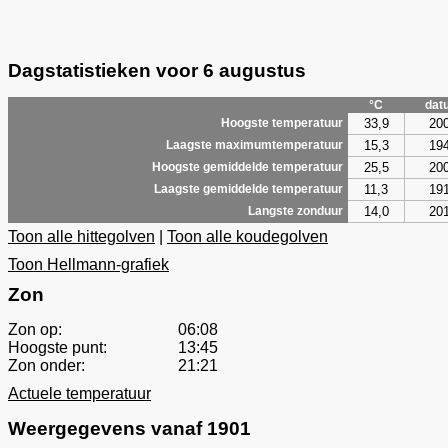
Dagstatistieken voor 6 augustus
°C
dat
33,9
20
Hoogste temperatuur
15,3
19
Laagste maximumtemperatuur
25,5
20
Hoogste gemiddelde temperatuur
11,3
19
Laagste gemiddelde temperatuur
14,0
20
Langste zonduur
Toon alle hittegolven
|
Toon alle koudegolven
Toon Hellmann-grafiek
Zon
Zon op:
06:08
Hoogste punt:
13:45
Zon onder:
21:21
Actuele temperatuur
Weergegevens vanaf 1901