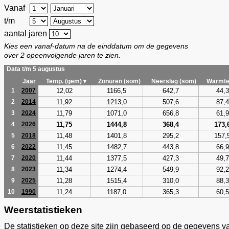
Vanaf
t/m
aantal jaren
Kies een vanaf-datum na de einddatum om de gegevens
over 2 opeenvolgende jaren te zien.
Data t/m 5 augustus
Jaar
Temp. (gem)▼
Zonuren (som)
Neerslag (som)
Warmte
12,02
1166,5
642,7
44,3
1
2007
11,92
1213,0
507,6
87,4
2
2014
11,79
1071,0
656,8
61,9
3
2024
11,75
1444,8
368,4
173,
4
2026
11,48
1401,8
295,2
157,
5
2018
11,45
1482,7
443,8
66,9
6
2022
11,44
1377,5
427,3
49,7
7
2020
11,34
1274,4
549,9
92,2
8
2023
11,28
1515,4
310,0
88,3
9
2025
11,24
1187,0
365,3
60,5
10
1990
Weerstatistieken
De statistieken op deze site zijn gebaseerd op de gegevens v