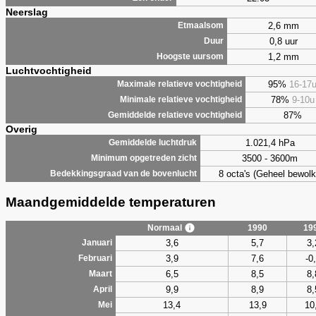
Neerslag
2,6 mm
Etmaalsom
0,8 uur
Duur
1,2 mm
Hoogste uursom
Luchtvochtigheid
95%
16-17
Maximale relatieve vochtigheid
78%
9-10u
Minimale relatieve vochtigheid
87%
Gemiddelde relatieve vochtigheid
Overig
1.021,4 hPa
Gemiddelde luchtdruk
3500 - 3600m
Minimum opgetreden zicht
8 octa's (Geheel bewolk
Bedekkingsgraad van de bovenlucht
Maandgemiddelde temperaturen
Normaal
1990
19
3,6
5,7
3,
Januari
3,9
7,6
-0
Februari
6,5
8,5
8,
Maart
9,9
8,9
8,
April
13,4
13,9
10
Mei