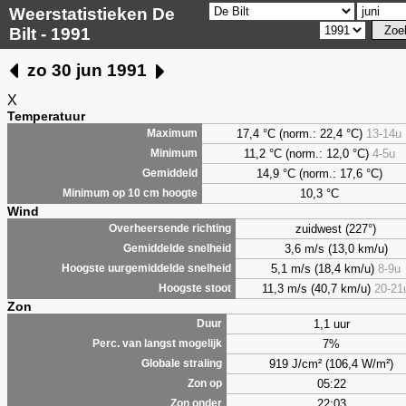
Weerstatistieken De
Bilt - 1991
zo 30 jun 1991
X
Temperatuur
17,4 °C (norm.: 22,4 °C)
13-14u
Maximum
11,2 °C (norm.: 12,0 °C)
4-5u
Minimum
14,9 °C (norm.: 17,6 °C)
Gemiddeld
10,3 °C
Minimum op 10 cm hoogte
Wind
zuidwest (227°)
Overheersende richting
3,6 m/s (13,0 km/u)
Gemiddelde snelheid
5,1 m/s (18,4 km/u)
8-9u
Hoogste uurgemiddelde snelheid
11,3 m/s (40,7 km/u)
20-21
Hoogste stoot
Zon
1,1 uur
Duur
7%
Perc. van langst mogelijk
919 J/cm² (106,4 W/m²)
Globale straling
05:22
Zon op
22:03
Zon onder