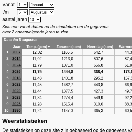
Vanaf
t/m
aantal jaren
Kies een vanaf-datum na de einddatum om de gegevens
over 2 opeenvolgende jaren te zien.
Data t/m 5 augustus
Jaar
Temp. (gem)▼
Zonuren (som)
Neerslag (som)
Warmte
12,02
1166,5
642,7
44,3
1
2007
11,92
1213,0
507,6
87,4
2
2014
11,79
1071,0
656,8
61,9
3
2024
11,75
1444,8
368,4
173,
4
2026
11,48
1401,8
295,2
157,
5
2018
11,45
1482,7
443,8
66,9
6
2022
11,44
1377,5
427,3
49,7
7
2020
11,34
1274,4
549,9
92,2
8
2023
11,28
1515,4
310,0
88,3
9
2025
11,24
1187,0
365,3
60,5
10
1990
Weerstatistieken
De statistieken op deze site zijn gebaseerd op de gegevens v