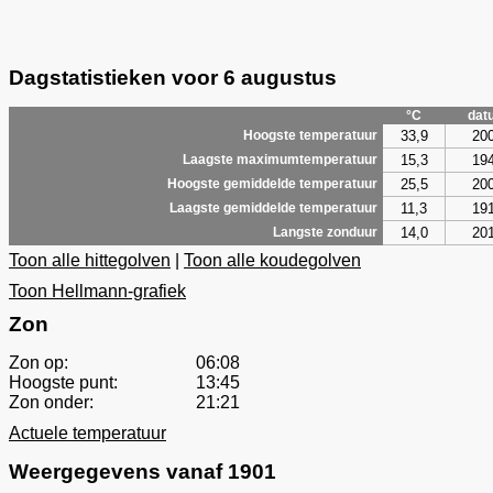
Dagstatistieken voor 6 augustus
°C
dat
33,9
20
Hoogste temperatuur
15,3
19
Laagste maximumtemperatuur
25,5
20
Hoogste gemiddelde temperatuur
11,3
19
Laagste gemiddelde temperatuur
14,0
20
Langste zonduur
Toon alle hittegolven
|
Toon alle koudegolven
Toon Hellmann-grafiek
Zon
Zon op:
06:08
Hoogste punt:
13:45
Zon onder:
21:21
Actuele temperatuur
Weergegevens vanaf 1901