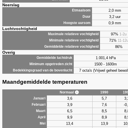
Neerslag
2,0 mm
Etmaalsom
3,2 uur
Duur
0,9 mm
Hoogste uursom
Luchtvochtigheid
97%
1-2u
Maximale relatieve vochtigheid
71%
11-12
Minimale relatieve vochtigheid
86%
Gemiddelde relatieve vochtigheid
Overig
1.001,4 hPa
Gemiddelde luchtdruk
1500 - 1600m
Minimum opgetreden zicht
7 octa's (Vrijwel geheel bewol
Bedekkingsgraad van de bovenlucht
Maandgemiddelde temperaturen
Normaal
1990
19
3,6
5,7
3,
Januari
3,9
7,6
-0
Februari
6,5
8,5
8,
Maart
9,9
8,9
8,
April
13,4
13,9
10
Mei