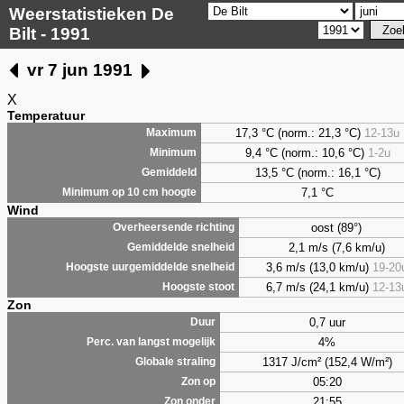
Weerstatistieken De
Bilt - 1991
vr 7 jun 1991
X
Temperatuur
17,3 °C (norm.: 21,3 °C)
12-13u
Maximum
9,4
°C (norm.: 10,6 °C)
1-2u
Minimum
13,5 °C (norm.: 16,1 °C)
Gemiddeld
7,1
°C
Minimum op 10 cm hoogte
Wind
oost (89°)
Overheersende richting
2,1 m/s (7,6 km/u)
Gemiddelde snelheid
3,6 m/s (13,0 km/u)
19-20
Hoogste uurgemiddelde snelheid
6,7 m/s (24,1 km/u)
12-13
Hoogste stoot
Zon
0,7 uur
Duur
4%
Perc. van langst mogelijk
1317 J/cm² (152,4 W/m²)
Globale straling
05:20
Zon op
21:55
Zon onder