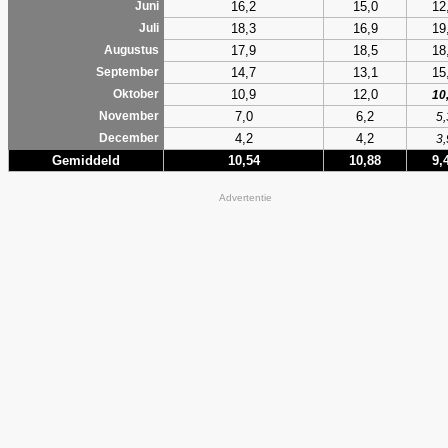
16,2
15,0
12
Juni
18,3
16,9
19
Juli
17,9
18,5
18
Augustus
14,7
13,1
15
September
10,9
12,0
Oktober
10
7,0
6,2
November
5,
4,2
4,2
December
3,
Gemiddeld
10,54
10,88
9,
Advertentie