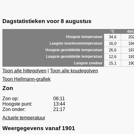
Dagstatistieken voor 8 augustus
°C
dat
34,6
20
Hoogste temperatuur
16,0
19
Laagste maximumtemperatuur
26,6
19
Hoogste gemiddelde temperatuur
12,6
19
Laagste gemiddelde temperatuur
15,1
19
Langste zonduur
Toon alle hittegolven
|
Toon alle koudegolven
Toon Hellmann-grafiek
Zon
Zon op:
06:11
Hoogste punt:
13:44
Zon onder:
21:17
Actuele temperatuur
Weergegevens vanaf 1901