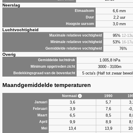
Neerslag
6,6 mm
Etmaalsom
2,2 uur
Duur
3,0 mm
Hoogste uursom
Luchtvochtigheid
95%
12-13
Maximale relatieve vochtigheid
53%
16-17
Minimale relatieve vochtigheid
76%
Gemiddelde relatieve vochtigheid
Overig
1.005,8 hPa
Gemiddelde luchtdruk
3000 - 3100m
Minimum opgetreden zicht
5 octa's (Half tot zwaar bewol
Bedekkingsgraad van de bovenlucht
Maandgemiddelde temperaturen
Normaal
1990
19
3,6
5,7
3,
Januari
3,9
7,6
-0
Februari
6,5
8,5
8,
Maart
9,9
8,9
8,
April
13,4
13,9
10
Mei