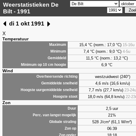
Weerstatistieken De
Bilt - 1991
di 1 okt 1991
X
Temperatuur
15,4 °C (norm.: 17,0 °C)
15-16u
Maximum
7,4
°C (norm.: 9,0 °C)
4-5u
Minimum
11,5 °C (norm.: 13,2 °C)
Gemiddeld
6,9
°C
Minimum op 10 cm hoogte
Wind
westzuidwest (240°)
Overheersende richting
4,6 m/s (16,6 km/u)
Gemiddelde snelheid
7,7 m/s (27,7 km/u)
23-24
Hoogste uurgemiddelde snelheid
18,0 m/s (64,8 km/u)
22-23
Hoogste stoot
Zon
2,5 uur
Duur
21%
Perc. van langst mogelijk
528 J/cm² (61,1 W/m²)
Globale straling
06:39
Zon op
18:18
Zon onder