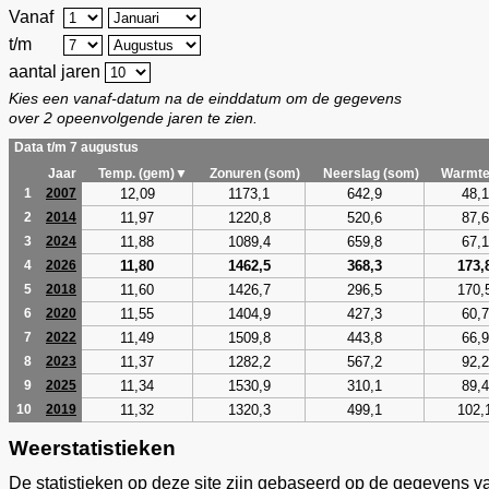
Vanaf
t/m
aantal jaren
Kies een vanaf-datum na de einddatum om de gegevens
over 2 opeenvolgende jaren te zien.
Data t/m 7 augustus
Jaar
Temp. (gem)▼
Zonuren (som)
Neerslag (som)
Warmte
12,09
1173,1
642,9
48,1
1
2007
11,97
1220,8
520,6
87,6
2
2014
11,88
1089,4
659,8
67,1
3
2024
11,80
1462,5
368,3
173,
4
2026
11,60
1426,7
296,5
170,
5
2018
11,55
1404,9
427,3
60,7
6
2020
11,49
1509,8
443,8
66,9
7
2022
11,37
1282,2
567,2
92,2
8
2023
11,34
1530,9
310,1
89,4
9
2025
11,32
1320,3
499,1
102,
10
2019
Weerstatistieken
De statistieken op deze site zijn gebaseerd op de gegevens v