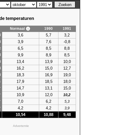
e temperaturen
Normaal
1990
1991
3,6
5,7
3,2
i
3,9
7,6
-0,8
i
6,5
8,5
8,8
t
9,9
8,9
8,5
l
13,4
13,9
10,0
i
16,2
15,0
12,7
i
18,3
16,9
19,0
i
17,9
18,5
18,0
s
14,7
13,1
15,0
r
10,9
12,0
r
10,2
7,0
6,2
r
5,3
4,2
4,2
r
3,9
10,54
10,88
9,48
Advertentie