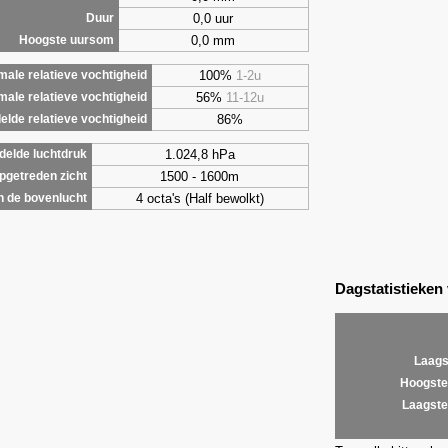
0,0 uur
Duur
0,0 mm
Hoogste uursom
100%
1-2u
ale relatieve vochtigheid
56%
11-12u
male relatieve vochtigheid
86%
lde relatieve vochtigheid
1.024,8 hPa
elde luchtdruk
1500 - 1600m
getreden zicht
4 octa's (Half bewolkt)
 de bovenlucht
Dagstatistieken
Laags
Hoogste
Laagste