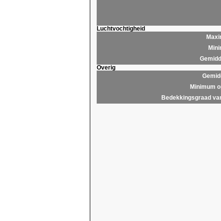
Luchtvochtigheid
Maxim
Mini
Gemidde
Overig
Gemidd
Minimum op
Bedekkingsgraad van