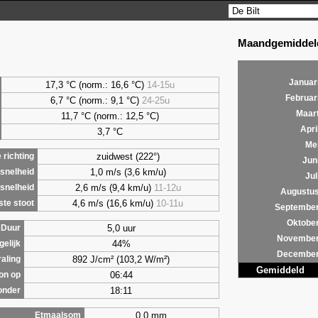
Maandgemiddeld
Januar
17,3 °C (norm.: 16,6 °C)
14-15u
Februar
6,7
°C (norm.: 9,1 °C)
24-25u
Maar
11,7 °C (norm.: 12,5 °C)
Apri
3,7
°C
Me
zuidwest (222°)
richting
Jun
1,0 m/s (3,6 km/u)
snelheid
Jul
2,6 m/s (9,4 km/u)
11-12u
snelheid
Augustu
4,6 m/s (16,6 km/u)
10-11u
te stoot
Septembe
Oktobe
5,0 uur
Duur
Novembe
44%
gelijk
Decembe
892 J/cm² (103,2 W/m²)
raling
Gemiddeld
06:44
on op
18:11
onder
0,0 mm
Etmaalsom