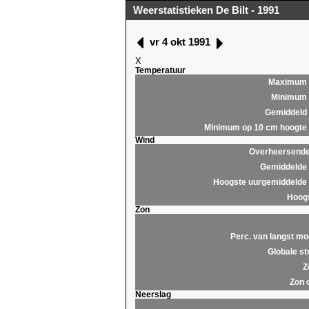
Weerstatistieken De Bilt - 1991
vr 4 okt 1991
X
Temperatuur
Maximum
Minimum
Gemiddeld
Minimum op 10 cm hoogte
Wind
Overheersende 
Gemiddelde 
Hoogste uurgemiddelde 
Hoogs
Zon
Perc. van langst mo
Globale st
Z
Zon 
Neerslag