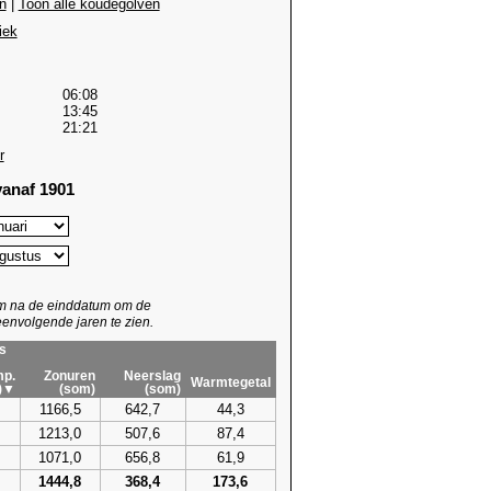
n
|
Toon alle koudegolven
iek
06:08
13:45
21:21
r
anaf 1901
um na de einddatum om de
envolgende jaren te zien.
s
p.
Zonuren
Neerslag
Warmtegetal
)▼
(som)
(som)
1166,5
642,7
44,3
1213,0
507,6
87,4
1071,0
656,8
61,9
1444,8
368,4
173,6