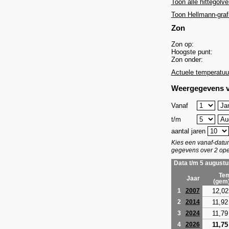
Toon alle hittegolve
Toon Hellmann-graf
Zon
Zon op:
Hoogste punt:
Zon onder:
Actuele temperatuu
Weergegevens v
Vanaf
t/m
aantal jaren
Kies een vanaf-dat
gegevens over 2 ope
Data t/m 5 augustu
Tem
Jaar
(gem
12,02
1
2007
11,92
2
2014
11,79
3
2024
11,75
4
2026