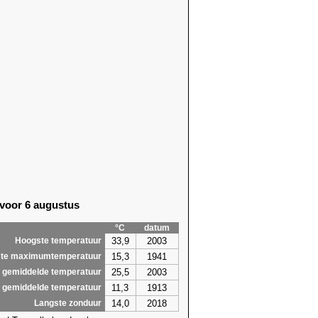
 voor 6 augustus
°C
datum
33,9
2003
Hoogste temperatuur
15,3
1941
te maximumtemperatuur
25,5
2003
 gemiddelde temperatuur
11,3
1913
 gemiddelde temperatuur
14,0
2018
Langste zonduur