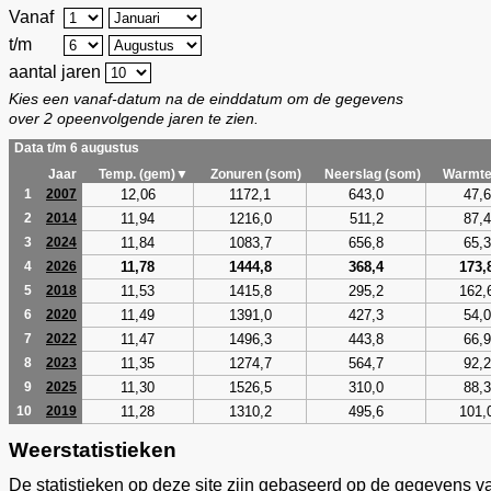
Vanaf
t/m
aantal jaren
Kies een vanaf-datum na de einddatum om de gegevens
over 2 opeenvolgende jaren te zien.
Data t/m 6 augustus
Jaar
Temp. (gem)▼
Zonuren (som)
Neerslag (som)
Warmte
12,06
1172,1
643,0
47,6
1
2007
11,94
1216,0
511,2
87,4
2
2014
11,84
1083,7
656,8
65,3
3
2024
11,78
1444,8
368,4
173,
4
2026
11,53
1415,8
295,2
162,
5
2018
11,49
1391,0
427,3
54,0
6
2020
11,47
1496,3
443,8
66,9
7
2022
11,35
1274,7
564,7
92,2
8
2023
11,30
1526,5
310,0
88,3
9
2025
11,28
1310,2
495,6
101,
10
2019
Weerstatistieken
De statistieken op deze site zijn gebaseerd op de gegevens v