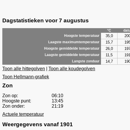
Dagstatistieken voor 7 augustus
°C
dat
35,0
20
Hoogste temperatuur
15,7
19
Laagste maximumtemperatuur
26,0
19
Hoogste gemiddelde temperatuur
11,5
19
Laagste gemiddelde temperatuur
14,7
19
Langste zonduur
Toon alle hittegolven
|
Toon alle koudegolven
Toon Hellmann-grafiek
Zon
Zon op:
06:10
Hoogste punt:
13:45
Zon onder:
21:19
Actuele temperatuur
Weergegevens vanaf 1901