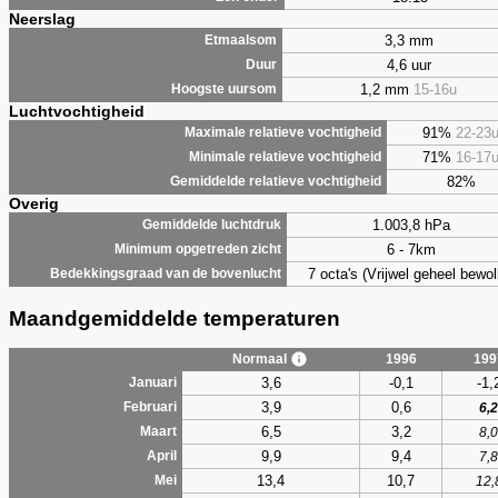
Neerslag
3,3 mm
Etmaalsom
4,6 uur
Duur
1,2 mm
15-16u
Hoogste uursom
Luchtvochtigheid
91%
22-23
Maximale relatieve vochtigheid
71%
16-17
Minimale relatieve vochtigheid
82%
Gemiddelde relatieve vochtigheid
Overig
1.003,8 hPa
Gemiddelde luchtdruk
6 - 7km
Minimum opgetreden zicht
7 octa's (Vrijwel geheel bewol
Bedekkingsgraad van de bovenlucht
Maandgemiddelde temperaturen
Normaal
1996
199
3,6
-0,1
-1,
Januari
3,9
0,6
Februari
6,2
6,5
3,2
Maart
8,0
9,9
9,4
April
7,8
13,4
10,7
Mei
12,