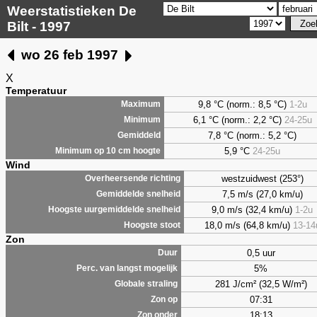
Weerstatistieken De
Bilt - 1997
wo 26 feb 1997
X
Temperatuur
9,8 °C (norm.: 8,5 °C)
1-2u
Maximum
6,1 °C (norm.: 2,2 °C)
24-25u
Minimum
7,8 °C (norm.: 5,2 °C)
Gemiddeld
5,9 °C
24-25u
Minimum op 10 cm hoogte
Wind
westzuidwest (253°)
Overheersende richting
7,5 m/s (27,0 km/u)
Gemiddelde snelheid
9,0 m/s (32,4 km/u)
1-2u
Hoogste uurgemiddelde snelheid
18,0 m/s (64,8 km/u)
13-14
Hoogste stoot
Zon
0,5 uur
Duur
5%
Perc. van langst mogelijk
281 J/cm² (32,5 W/m²)
Globale straling
07:31
Zon op
18:13
Zon onder