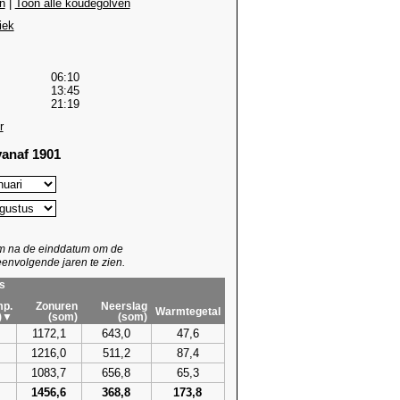
n
|
Toon alle koudegolven
iek
06:10
13:45
21:19
r
anaf 1901
um na de einddatum om de
envolgende jaren te zien.
s
p.
Zonuren
Neerslag
Warmtegetal
)▼
(som)
(som)
1172,1
643,0
47,6
1216,0
511,2
87,4
1083,7
656,8
65,3
1456,6
368,8
173,8