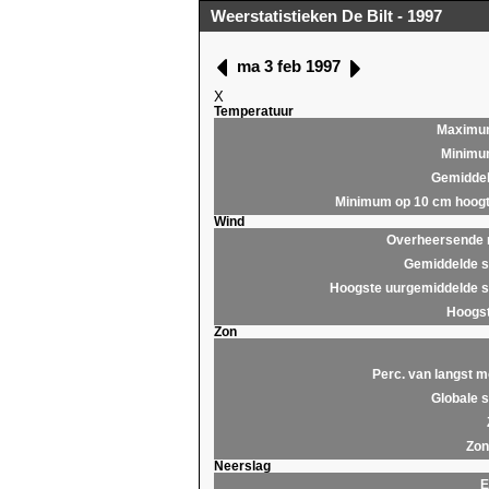
Weerstatistieken De Bilt - 1997
ma 3 feb 1997
X
Temperatuur
Maximu
Minim
Gemidde
Minimum op 10 cm hoog
Wind
Overheersende r
Gemiddelde s
Hoogste uurgemiddelde s
Hoogst
Zon
Perc. van langst m
Globale s
Zon
Neerslag
E