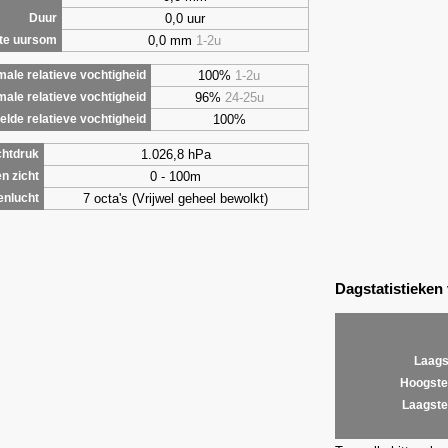
0,0 uur
Duur
0,0 mm
1-2u
te uursom
100%
1-2u
ale relatieve vochtigheid
96%
24-25u
male relatieve vochtigheid
100%
lde relatieve vochtigheid
1.026,8 hPa
chtdruk
0 - 100m
n zicht
7 octa's (Vrijwel geheel bewolkt)
enlucht
Dagstatistieken
Laags
Hoogste
Laagste