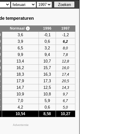
e temperaturen
Normaal
1996
1997
3,6
-0,1
-1,2
i
3,9
0,6
i
6,2
6,5
3,2
t
8,0
9,9
9,4
l
7,8
13,4
10,7
i
12,8
16,2
15,7
i
16,0
18,3
16,3
i
17,4
17,9
17,3
s
20,5
14,7
12,5
r
14,3
10,9
10,8
r
9,7
7,0
5,9
r
6,7
4,2
0,6
r
5,0
10,54
8,58
10,27
Advertentie