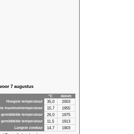
 voor 7 augustus
°C
datum
35,0
2003
Hoogste temperatuur
15,7
1955
te maximumtemperatuur
26,0
1975
 gemiddelde temperatuur
11,5
1913
 gemiddelde temperatuur
14,7
1903
Langste zonduur