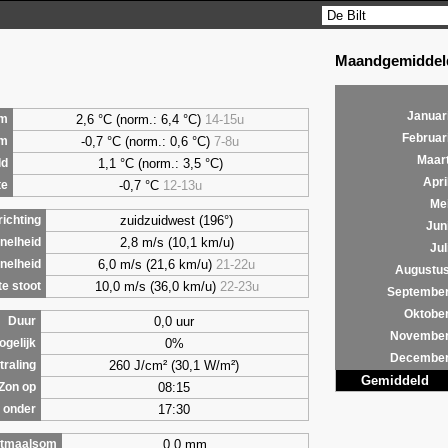
Maandgemiddeld
Januar
2,6
°C (norm.: 6,4 °C)
14-15u
m
Februar
-0,7 °C (norm.: 0,6 °C)
7-8u
um
Maar
1,1
°C (norm.: 3,5 °C)
ld
Apri
-0,7 °C
12-13u
te
Me
zuidzuidwest (196°)
ichting
Jun
2,8 m/s (10,1 km/u)
nelheid
Jul
6,0 m/s (21,6 km/u)
21-22u
nelheid
Augustu
10,0 m/s (36,0 km/u)
22-23u
e stoot
Septembe
Oktobe
0,0 uur
Duur
Novembe
0%
ogelijk
Decembe
260 J/cm² (30,1 W/m²)
traling
Gemiddeld
08:15
Zon op
17:30
 onder
0,0 mm
tmaalsom