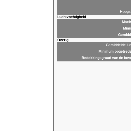
Hoogs
Luchtvochtigheid
Maxim
Mini
Gemidde
Overig
Gemiddelde lu
Minimum opgetrede
Bedekkingsgraad van de bov