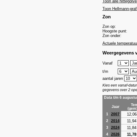
Toon alle hittegolve
Toon Hellmann-graf
Zon
Zon op:
Hoogste punt:
Zon onder:
Actuele temperatuu
Weergegevens v
Vanaf
t/m
aantal jaren
Kies een vanaf-dat
gegevens over 2 ope
Data t/m 6 augustu
Tem
Jaar
(gem
12,06
1
2007
11,94
2
2014
11,84
3
2024
11,78
4
2026